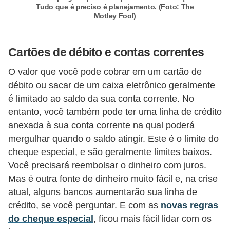
Tudo que é preciso é planejamento. (Foto: The
i
Motley Fool)
n
a
Cartões de débito e contas correntes
n
c
O valor que você pode cobrar em um cartão de
i
débito ou sacar de um caixa eletrônico geralmente
é limitado ao saldo da sua conta corrente. No
a
entanto, você também pode ter uma linha de crédito
m
anexada à sua conta corrente na qual poderá
e
mergulhar quando o saldo atingir. Este é o limite do
n
cheque especial, e são geralmente limites baixos.
t
Você precisará reembolsar o dinheiro com juros.
o
Mas é outra fonte de dinheiro muito fácil e, na crise
atual, alguns bancos aumentarão sua linha de
s
crédito, se você perguntar. E com as
novas regras
F
do cheque especial
, ficou mais fácil lidar com os
o