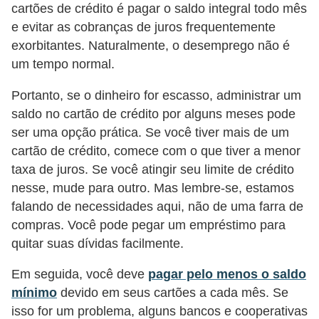
cartões de crédito é pagar o saldo integral todo mês
r
e evitar as cobranças de juros frequentemente
é
exorbitantes. Naturalmente, o desemprego não é
d
um tempo normal.
i
Portanto, se o dinheiro for escasso, administrar um
t
saldo no cartão de crédito por alguns meses pode
o
ser uma opção prática. Se você tiver mais de um
e
cartão de crédito, comece com o que tiver a menor
d
taxa de juros. Se você atingir seu limite de crédito
é
nesse, mude para outro. Mas lembre-se, estamos
b
falando de necessidades aqui, não de uma farra de
compras. Você pode pegar um empréstimo para
i
quitar suas dívidas facilmente.
t
o
Em seguida, você deve
pagar pelo menos o saldo
mínimo
devido em seus cartões a cada mês. Se
E
isso for um problema, alguns bancos e cooperativas