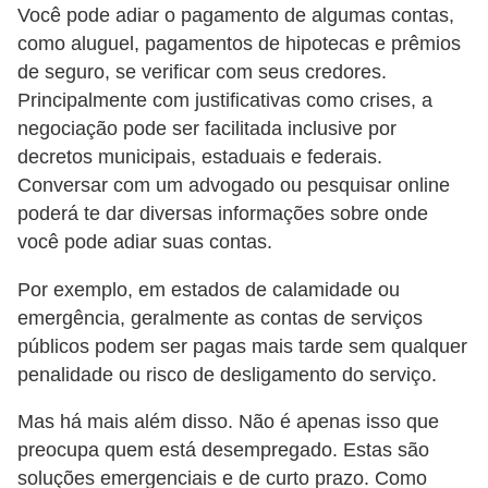
Você pode adiar o pagamento de algumas contas,
õ
como aluguel, pagamentos de hipotecas e prêmios
e
de seguro, se verificar com seus credores.
s
Principalmente com justificativas como crises, a
f
negociação pode ser facilitada inclusive por
decretos municipais, estaduais e federais.
i
Conversar com um advogado ou pesquisar online
n
poderá te dar diversas informações sobre onde
a
você pode adiar suas contas.
n
Por exemplo, em estados de calamidade ou
c
emergência, geralmente as contas de serviços
e
públicos podem ser pagas mais tarde sem qualquer
i
penalidade ou risco de desligamento do serviço.
r
a
Mas há mais além disso. Não é apenas isso que
preocupa quem está desempregado. Estas são
s
soluções emergenciais e de curto prazo. Como