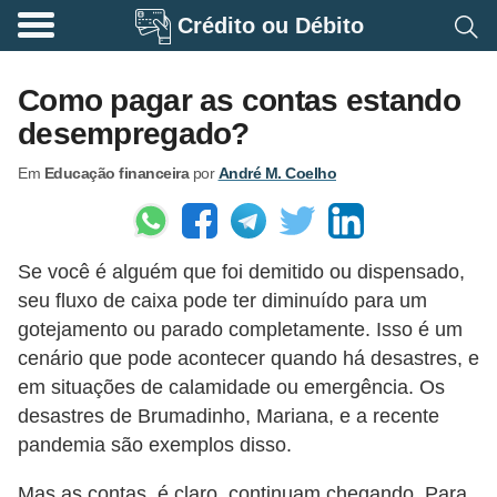
Crédito ou Débito
A
p
Como pagar as contas estando
o
desempregado?
s
Em
Educação financeira
por
André M. Coelho
e
n
t
Se você é alguém que foi demitido ou dispensado,
a
seu fluxo de caixa pode ter diminuído para um
d
gotejamento ou parado completamente. Isso é um
o
cenário que pode acontecer quando há desastres, e
r
em situações de calamidade ou emergência. Os
i
desastres de Brumadinho, Mariana, e a recente
pandemia são exemplos disso.
a
B
Mas as contas, é claro, continuam chegando. Para