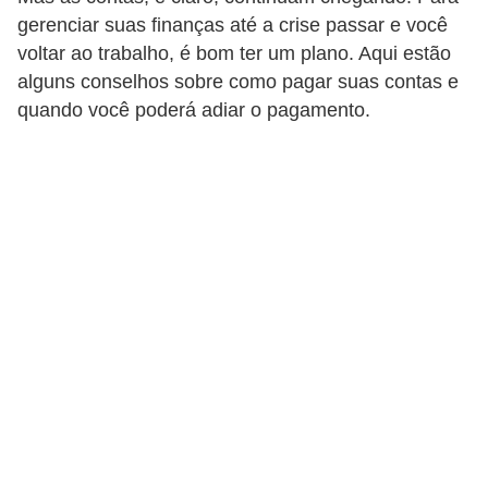
gerenciar suas finanças até a crise passar e você
a
voltar ao trabalho, é bom ter um plano. Aqui estão
n
alguns conselhos sobre como pagar suas contas e
c
quando você poderá adiar o pagamento.
o
s
e
i
n
s
t
i
t
u
i
ç