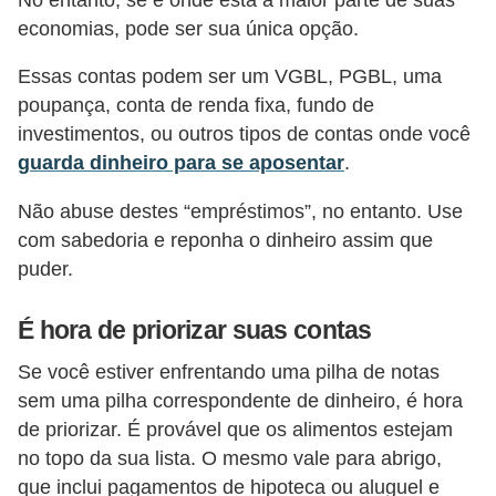
o
economias, pode ser sua única opção.
I
Essas contas podem ser um VGBL, PGBL, uma
m
poupança, conta de renda fixa, fundo de
p
investimentos, ou outros tipos de contas onde você
o
guarda dinheiro para se aposentar
.
s
t
Não abuse destes “empréstimos”, no entanto. Use
com sabedoria e reponha o dinheiro assim que
o
puder.
d
e
É hora de priorizar suas contas
r
Se você estiver enfrentando uma pilha de notas
e
sem uma pilha correspondente de dinheiro, é hora
n
de priorizar. É provável que os alimentos estejam
d
no topo da sua lista. O mesmo vale para abrigo,
a
que inclui pagamentos de hipoteca ou aluguel e