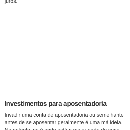
juros.
r
m
a
s
d
e
p
a
g
a
m
Investimentos para aposentadoria
e
n
Invadir uma conta de aposentadoria ou semelhante
t
antes de se aposentar geralmente é uma má ideia.
No entanto, se é onde está a maior parte de suas