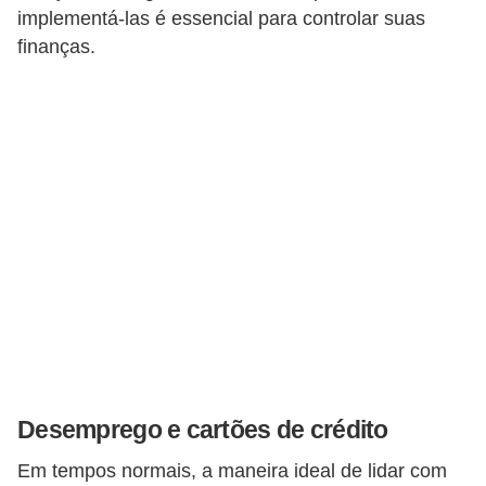
C
implementá-las é essencial para controlar suas
â
finanças.
m
b
i
o
C
a
r
t
ã
o
d
Desemprego e cartões de crédito
e
Em tempos normais, a maneira ideal de lidar com
c