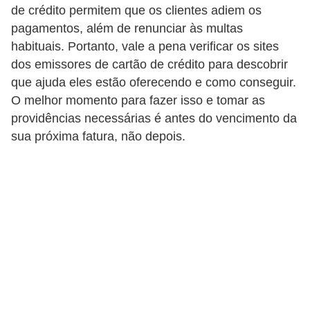
d
de crédito permitem que os clientes adiem os
u
pagamentos, além de renunciar às multas
c
habituais. Portanto, vale a pena verificar os sites
a
dos emissores de cartão de crédito para descobrir
que ajuda eles estão oferecendo e como conseguir.
ç
O melhor momento para fazer isso e tomar as
ã
providências necessárias é antes do vencimento da
o
sua próxima fatura, não depois.
f
i
n
a
n
c
e
i