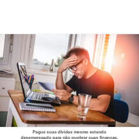
r
a
E
m
p
r
é
s
t
i
m
o
s
e
Pague suas dívidas mesmo estando
f
desempregado para não quebrar suas finanças.