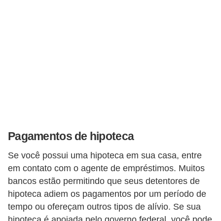
a
n
ç
a
P
r
o
g
r
Pagamentos de hipoteca
a
m
Se você possui uma hipoteca em sua casa, entre
em contato com o agente de empréstimos. Muitos
a
bancos estão permitindo que seus detentores de
s
hipoteca adiem os pagamentos por um período de
d
tempo ou ofereçam outros tipos de alívio. Se sua
e
hipoteca é apoiada pelo governo federal, você pode