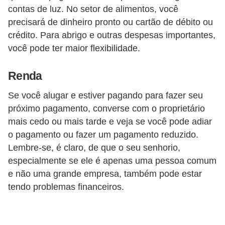
contas de luz. No setor de alimentos, você
N
precisará de dinheiro pronto ou cartão de débito ou
e
crédito. Para abrigo e outras despesas importantes,
g
você pode ter maior flexibilidade.
o
c
Renda
i
Se você alugar e estiver pagando para fazer seu
a
próximo pagamento, converse com o proprietário
ç
mais cedo ou mais tarde e veja se você pode adiar
ã
o pagamento ou fazer um pagamento reduzido.
o
Lembre-se, é claro, de que o seu senhorio,
especialmente se ele é apenas uma pessoa comum
P
e não uma grande empresa, também pode estar
o
tendo problemas financeiros.
u
p