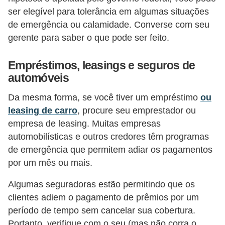
r
ser elegível para tolerância em algumas situações
e
de emergência ou calamidade. Converse com seu
gerente para saber o que pode ser feito.
c
o
Empréstimos, leasings e seguros de
m
automóveis
p
Da mesma forma, se você tiver um empréstimo
ou
e
leasing de carro
, procure seu emprestador ou
n
empresa de leasing. Muitas empresas
s
automobilísticas e outros credores têm programas
a
de emergência que permitem adiar os pagamentos
por um mês ou mais.
Algumas seguradoras estão permitindo que os
clientes adiem o pagamento de prêmios por um
período de tempo sem cancelar sua cobertura.
Portanto, verifique com o seu (mas não corra o