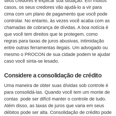
o
seus credores e explicar sua situação. Em muitos
casos, os seus credores vão ajudá-lo a vir para
I
cima com um plano de pagamento que você pode
m
controlar. No entanto, às vezes você acaba com as
p
chamadas de cobrança de dívidas. A boa notícia é
o
que você tem direitos que te protegem, como
regras para taxas de juros abusivas, intimidação
s
entre outras ferramentas ilegais. Um advogado ou
t
mesmo o PROCON de sua cidade podem te ajudar
o
caso você sinta-se lesado.
d
e
Considere a consolidação de crédito
r
Uma maneira de obter suas dívidas sob controle é
e
para consolidá-las. Quando você tem um monte de
n
contas pode ser difícil manter o controle de tudo.
d
Além disso, as taxas de juros que varia em seus
a
débitos pode ser alta. Consolidação de crédito pode