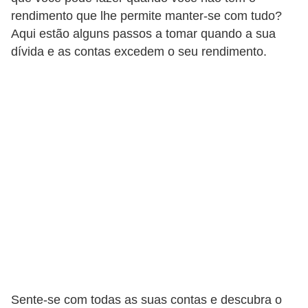
rendimento que lhe permite manter-se com tudo?
a
Aqui estão alguns passos a tomar quando a sua
n
dívida e as contas excedem o seu rendimento.
c
o
s
e
i
n
s
t
i
t
u
i
Sente-se com todas as suas contas e descubra o
ç