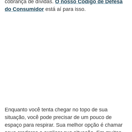
cobrança de dívidas.
O nosso Código de Defesa
r
do Consumidor
está aí para isso.
m
a
s
d
e
p
a
g
a
m
e
Enquanto você tenta chegar no topo de sua
n
situação, você pode precisar de um pouco de
t
espaço para respirar. Sua melhor opção é chamar