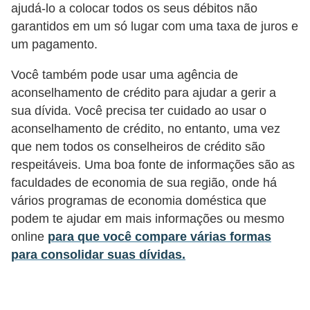
ajudá-lo a colocar todos os seus débitos não
N
garantidos em um só lugar com uma taxa de juros e
e
um pagamento.
g
Você também pode usar uma agência de
o
aconselhamento de crédito para ajudar a gerir a
c
sua dívida. Você precisa ter cuidado ao usar o
i
aconselhamento de crédito, no entanto, uma vez
a
que nem todos os conselheiros de crédito são
ç
respeitáveis​​. Uma boa fonte de informações são as
ã
faculdades de economia de sua região, onde há
vários programas de economia doméstica que
o
podem te ajudar em mais informações ou mesmo
P
online
para que você compare várias formas
o
para consolidar suas dívidas.
u
p