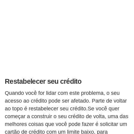
a
n
ç
a
P
r
o
g
r
Restabelecer seu crédito
a
Quando você for lidar com este problema, o seu
m
acesso ao crédito pode ser afetado. Parte de voltar
a
ao topo é restabelecer seu crédito.Se você quer
s
começar a construir o seu crédito de volta, uma das
d
melhores coisas que você pode fazer é solicitar um
e
cartão de crédito com um limite baixo, para