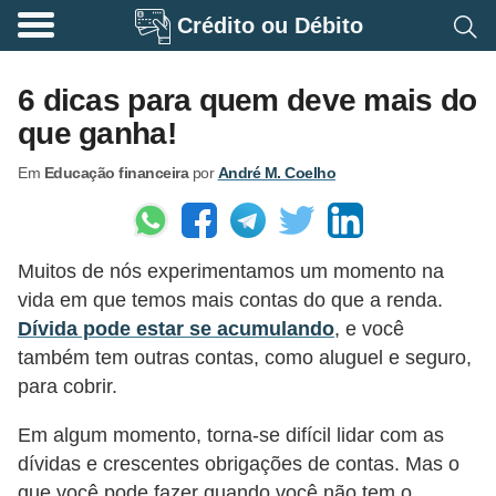
Crédito ou Débito
A
p
6 dicas para quem deve mais do
o
que ganha!
s
Em
Educação financeira
por
André M. Coelho
e
n
t
Muitos de nós experimentamos um momento na
a
vida em que temos mais contas do que a renda.
d
Dívida pode estar se acumulando
, e você
o
também tem outras contas, como aluguel e seguro,
r
para cobrir.
i
Em algum momento, torna-se difícil lidar com as
a
dívidas e crescentes obrigações de contas. Mas o
B
que você pode fazer quando você não tem o