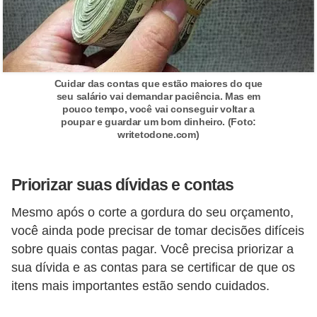
d
u
c
a
Cuidar das contas que estão maiores do que
ç
seu salário vai demandar paciência. Mas em
ã
pouco tempo, você vai conseguir voltar a
poupar e guardar um bom dinheiro. (Foto:
o
writetodone.com)
f
i
Priorizar suas dívidas e contas
n
Mesmo após o corte a gordura do seu orçamento,
a
você ainda pode precisar de tomar decisões difíceis
n
sobre quais contas pagar. Você precisa priorizar a
c
sua dívida e as contas para se certificar de que os
e
itens mais importantes estão sendo cuidados.
i