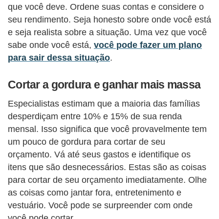
que você deve. Ordene suas contas e considere o
õ
seu rendimento. Seja honesto sobre onde você está
e
e seja realista sobre a situação. Uma vez que você
s
sabe onde você está,
você pode fazer um plano
f
para sair dessa situação
.
i
Cortar a gordura e ganhar mais massa
n
a
Especialistas estimam que a maioria das famílias
n
desperdiçam entre 10% e 15% de sua renda
mensal. Isso significa que você provavelmente tem
c
um pouco de gordura para cortar de seu
e
orçamento. Vá até seus gastos e identifique os
i
itens que são desnecessários. Estas são as coisas
r
para cortar de seu orçamento imediatamente. Olhe
a
as coisas como jantar fora, entretenimento e
s
vestuário. Você pode se surpreender com onde
você pode cortar.