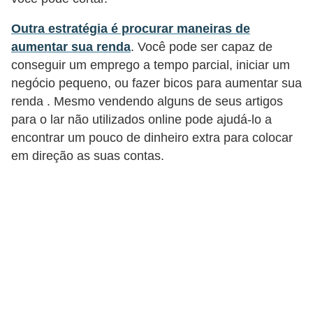
C
â
Outra estratégia é procurar maneiras de
aumentar sua renda
. Você pode ser capaz de
m
conseguir um emprego a tempo parcial, iniciar um
b
negócio pequeno, ou fazer bicos para aumentar sua
i
renda . Mesmo vendendo alguns de seus artigos
o
para o lar não utilizados online pode ajudá-lo a
encontrar um pouco de dinheiro extra para colocar
C
em direção as suas contas.
a
r
t
ã
o
d
e
c