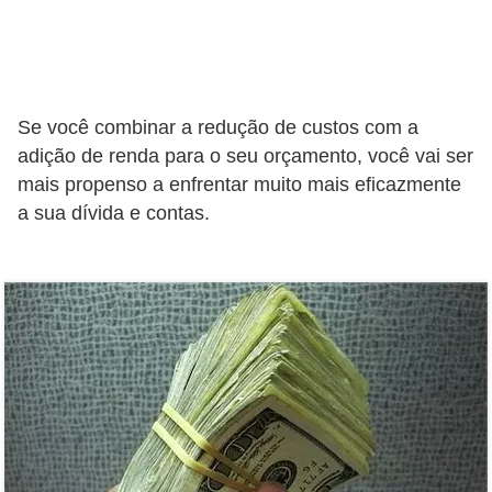
r
é
d
i
Se você combinar a redução de custos com a
t
adição de renda para o seu orçamento, você vai ser
mais propenso a enfrentar muito mais eficazmente
o
a sua dívida e contas.
e
d
é
b
i
t
o
E