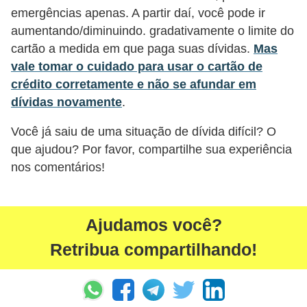
r
emergências apenas. A partir daí, você pode ir
aumentando/diminuindo. gradativamente o limite do
e
cartão a medida em que paga suas dívidas.
Mas
c
vale tomar o cuidado para usar o cartão de
o
crédito corretamente e não se afundar em
m
dívidas novamente
.
p
Você já saiu de uma situação de dívida difícil? O
e
que ajudou? Por favor, compartilhe sua experiência
n
nos comentários!
s
a
Ajudamos você?
Retribua compartilhando!