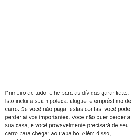
r
a
E
m
p
r
é
s
t
i
Primeiro de tudo, olhe para as dívidas garantidas.
m
Isto inclui a sua hipoteca, aluguel e empréstimo de
o
carro. Se você não pagar estas contas, você pode
s
perder ativos importantes. Você não quer perder a
sua casa, e você provavelmente precisará de seu
e
carro para chegar ao trabalho. Além disso,
f