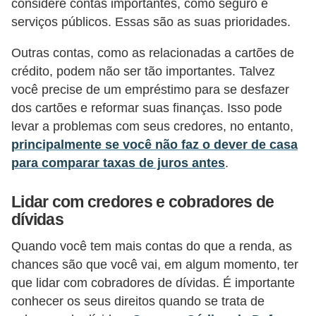
considere contas importantes, como seguro e
i
serviços públicos. Essas são as suas prioridades.
n
Outras contas, como as relacionadas a cartões de
a
crédito, podem não ser tão importantes. Talvez
n
você precise de um empréstimo para se desfazer
c
dos cartões e reformar suas finanças. Isso pode
i
levar a problemas com seus credores, no entanto,
a
principalmente se você não faz o dever de casa
m
para comparar taxas de juros antes
.
e
Lidar com credores e cobradores de
n
dívidas
t
o
Quando você tem mais contas do que a renda, as
chances são que você vai, em algum momento, ter
s
que lidar com cobradores de dívidas. É importante
F
conhecer os seus direitos quando se trata de
o