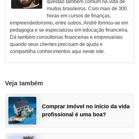
questão também comum na vida de
N
muitos brasileiros. Com mais de 300
e
horas em cursos de finanças,
empreendedorismo, entre outros, André formou-se em
g
pedagogia e se especializou em educação financeira.
o
Dá também consultorias financeiras e empresariais
c
quando seus clientes precisam de ajuda e
compartilha conhecimentos aqui neste site.
i
a
ç
ã
Veja também
o
P
Comprar imóvel no início da vida
o
profissional é uma boa?
u
p