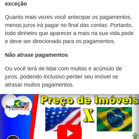
r
exceção
a
Quanto mais vezes você antecipar os pagamentos,
E
menos juros irá pagar no final das contas. Portanto,
m
todo dinheiro que aparecer a mais na sua vida pode
e deve ser direcionado para os pagamentos.
p
r
Não atrase pagamentos
é
Ou você terá de lidar com multas e acúmulo de
s
juros, podendo inclusivo perder seu imóvel se
t
atrasar muitos pagamentos.
i
m
o
s
e
f