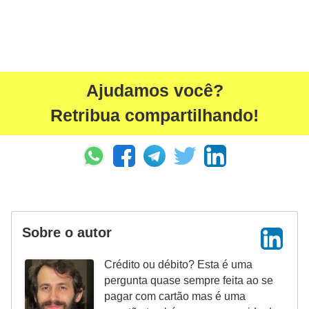
o
I
m
p
Ajudamos você?
o
s
Retribua compartilhando!
t
o
d
e
r
Sobre o autor
e
n
Crédito ou débito? Esta é uma
d
pergunta quase sempre feita ao se
a
pagar com cartão mas é uma