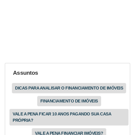
r
e
c
o
m
p
e
n
Assuntos
s
a
DICAS PARA ANALISAR O FINANCIAMENTO DE IMÓVEIS
FINANCIAMENTO DE IMÓVEIS
VALE A PENA FICAR 10 ANOS PAGANDO SUA CASA
PRÓPRIA?
VALE A PENA FINANCIAR IMÓVEIS?