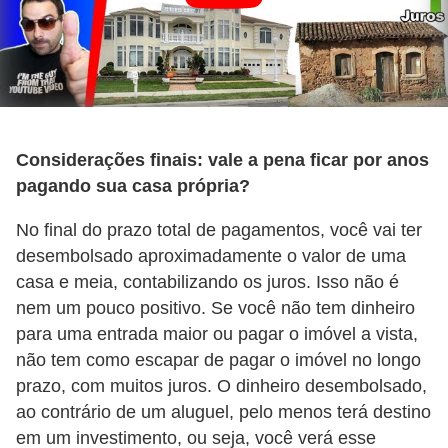
i
n
a
n
c
Considerações finais: vale a pena ficar por anos
i
pagando sua casa própria?
a
m
No final do prazo total de pagamentos, você vai ter
e
desembolsado aproximadamente o valor de uma
casa e meia, contabilizando os juros. Isso não é
n
nem um pouco positivo. Se você não tem dinheiro
t
para uma entrada maior ou pagar o imóvel a vista,
o
não tem como escapar de pagar o imóvel no longo
s
prazo, com muitos juros. O dinheiro desembolsado,
ao contrário de um aluguel, pelo menos terá destino
F
em um investimento, ou seja, você verá esse
o