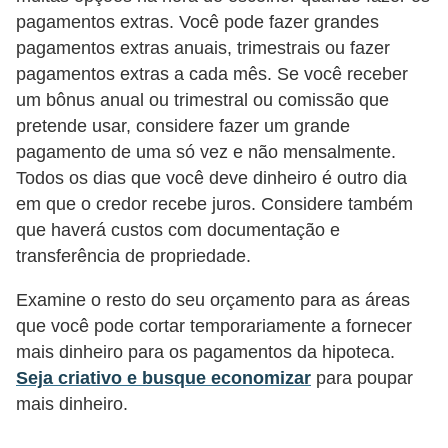
pagamentos extras. Você pode fazer grandes
õ
pagamentos extras anuais, trimestrais ou fazer
e
pagamentos extras a cada mês. Se você receber
s
um bônus anual ou trimestral ou comissão que
f
pretende usar, considere fazer um grande
i
pagamento de uma só vez e não mensalmente.
n
Todos os dias que você deve dinheiro é outro dia
em que o credor recebe juros. Considere também
a
que haverá custos com documentação e
n
transferência de propriedade.
c
e
Examine o resto do seu orçamento para as áreas
i
que você pode cortar temporariamente a fornecer
mais dinheiro para os pagamentos da hipoteca.
r
Seja criativo e busque economizar
para poupar
a
mais dinheiro.
s