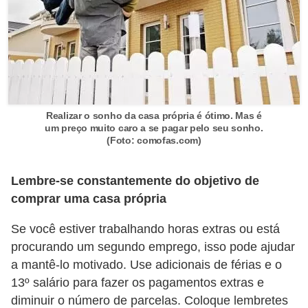
r
é
d
i
t
Realizar o sonho da casa própria é ótimo. Mas é
o
um preço muito caro a se pagar pelo seu sonho.
e
(Foto: comofas.com)
d
é
Lembre-se constantemente do objetivo de
comprar uma casa própria
b
i
Se você estiver trabalhando horas extras ou está
t
procurando um segundo emprego, isso pode ajudar
o
a mantê-lo motivado. Use adicionais de férias e o
13º salário para fazer os pagamentos extras e
E
diminuir o número de parcelas. Coloque lembretes