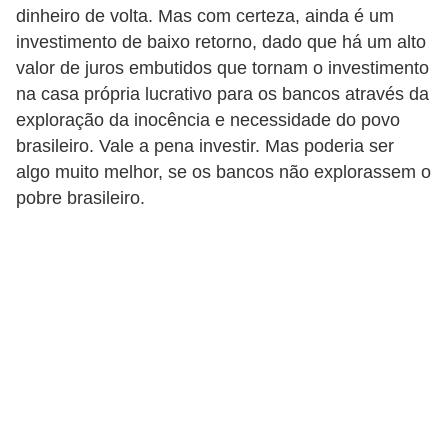
dinheiro de volta. Mas com certeza, ainda é um
r
investimento de baixo retorno, dado que há um alto
m
valor de juros embutidos que tornam o investimento
a
na casa própria lucrativo para os bancos através da
s
exploração da inocência e necessidade do povo
brasileiro. Vale a pena investir. Mas poderia ser
d
algo muito melhor, se os bancos não explorassem o
e
pobre brasileiro.
p
a
g
a
m
e
n
t