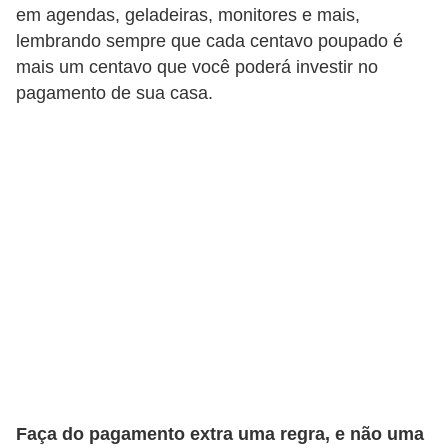
d
em agendas, geladeiras, monitores e mais,
u
lembrando sempre que cada centavo poupado é
c
mais um centavo que você poderá investir no
a
pagamento de sua casa.
ç
ã
o
f
i
n
a
n
c
e
i
Faça do pagamento extra uma regra, e não uma