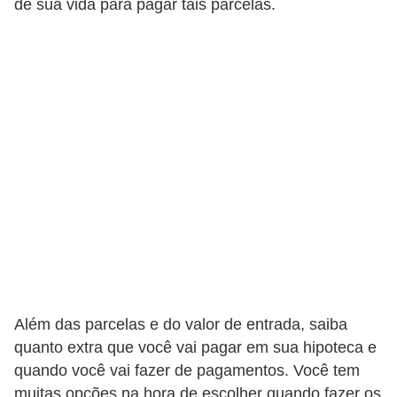
de sua vida para pagar tais parcelas.
a
n
c
o
s
e
i
n
s
t
i
t
Além das parcelas e do valor de entrada, saiba
u
quanto extra que você vai pagar em sua hipoteca e
i
quando você vai fazer de pagamentos. Você tem
ç
muitas opções na hora de escolher quando fazer os