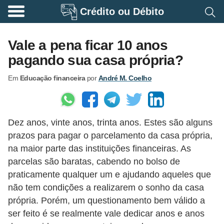
Crédito ou Débito
A
p
Vale a pena ficar 10 anos
o
pagando sua casa própria?
s
Em
Educação financeira
por
André M. Coelho
e
n
t
Dez anos, vinte anos, trinta anos. Estes são alguns
a
prazos para pagar o parcelamento da casa própria,
d
na maior parte das instituições financeiras. As
o
parcelas são baratas, cabendo no bolso de
r
praticamente qualquer um e ajudando aqueles que
i
não tem condições a realizarem o sonho da casa
própria. Porém, um questionamento bem válido a
a
ser feito é se realmente vale dedicar anos e anos
B