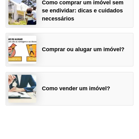
a
Como comprar um imóvel sem
n
se endividar: dicas e cuidados
necessários
ç
a
P
Comprar ou alugar um imóvel?
r
o
g
r
a
Como vender um imóvel?
m
a
s
d
e