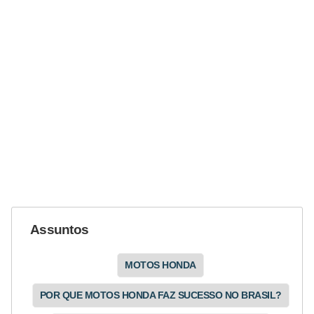
N
e
g
o
c
i
a
ç
ã
o
Assuntos
P
o
MOTOS HONDA
u
p
POR QUE MOTOS HONDA FAZ SUCESSO NO BRASIL?