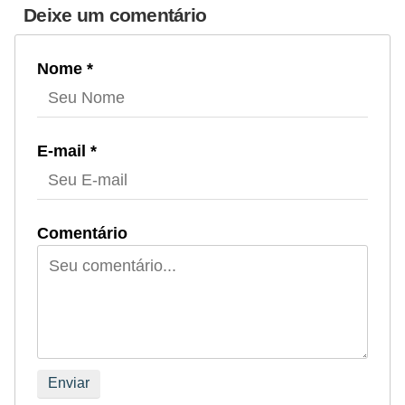
Deixe um comentário
r
e
c
Nome *
o
m
p
E-mail *
e
n
s
Comentário
a