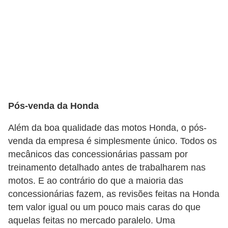
r
é
d
i
t
o
e
Pós-venda da Honda
d
Além da boa qualidade das motos Honda, o pós-
é
venda da empresa é simplesmente único. Todos os
b
mecânicos das concessionárias passam por
i
treinamento detalhado antes de trabalharem nas
t
motos. E ao contrário do que a maioria das
o
concessionárias fazem, as revisões feitas na Honda
tem valor igual ou um pouco mais caras do que
E
aquelas feitas no mercado paralelo. Uma