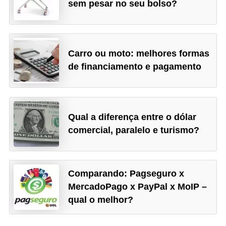
o
sem pesar no seu bolso?
I
m
p
Carro ou moto: melhores formas
o
de financiamento e pagamento
s
t
o
Qual a diferença entre o dólar
d
comercial, paralelo e turismo?
e
r
e
Comparando: Pagseguro x
n
MercadoPago x PayPal x MoIP –
qual o melhor?
d
a