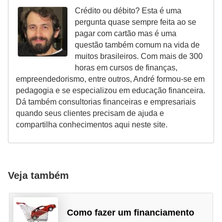
Crédito ou débito? Esta é uma
r
pergunta quase sempre feita ao se
m
pagar com cartão mas é uma
a
questão também comum na vida de
muitos brasileiros. Com mais de 300
s
horas em cursos de finanças,
d
empreendedorismo, entre outros, André formou-se em
e
pedagogia e se especializou em educação financeira.
Dá também consultorias financeiras e empresariais
p
quando seus clientes precisam de ajuda e
a
compartilha conhecimentos aqui neste site.
g
a
m
Veja também
e
n
t
Como fazer um financiamento