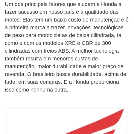
Um dos principais fatores que ajudam a Honda a
õ
fazer sucesso em nosso país é a qualidade das
e
motos. Elas tem um baixo custo de manutenção e é
s
a primeira marca a trazer inovações tecnológicas
f
de peso para motocicletas de baixa cilindrada, tal
como é com os modelos XRE e CBR de 300
i
cilindradas com freios ABS. A melhor tecnologia
n
também resulta em menores custos de
a
manutenção, maior durabilidade e maior preço de
n
revenda. O brasileiro busca durabilidade, acima de
c
tudo, em suas compras. E a Honda proporciona
e
isso como nenhuma outra.
i
r
a
s