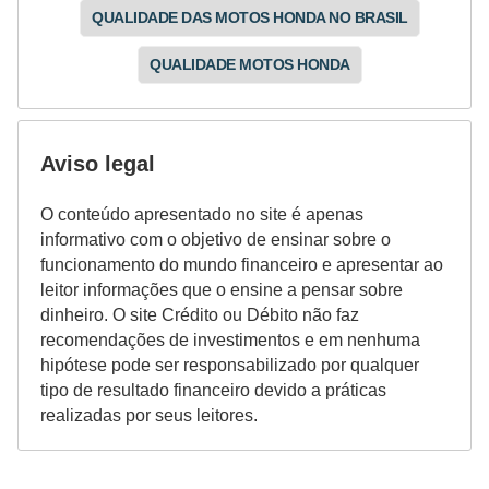
a
QUALIDADE DAS MOTOS HONDA NO BRASIL
n
QUALIDADE MOTOS HONDA
ç
a
P
Aviso legal
r
o
O conteúdo apresentado no site é apenas
informativo com o objetivo de ensinar sobre o
g
funcionamento do mundo financeiro e apresentar ao
r
leitor informações que o ensine a pensar sobre
a
dinheiro. O site Crédito ou Débito não faz
recomendações de investimentos e em nenhuma
m
hipótese pode ser responsabilizado por qualquer
a
tipo de resultado financeiro devido a práticas
s
realizadas por seus leitores.
d
e