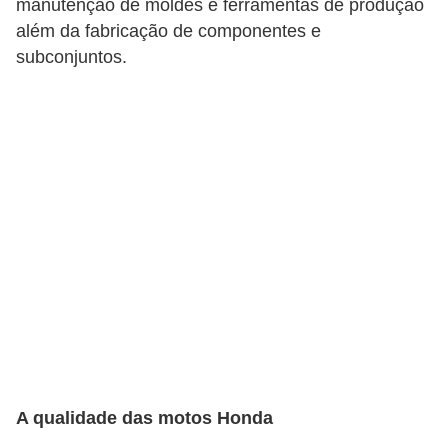
manutenção de moldes e ferramentas de produção
a
além da fabricação de componentes e
n
subconjuntos.
c
o
s
e
i
n
s
t
i
t
u
i
A qualidade das motos Honda
ç