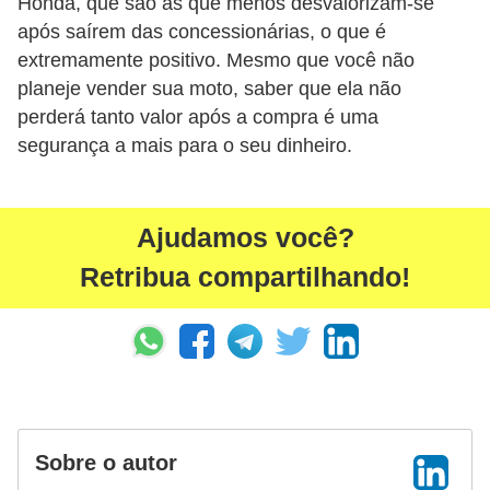
Honda, que são as que menos desvalorizam-se
i
após saírem das concessionárias, o que é
n
extremamente positivo. Mesmo que você não
a
planeje vender sua moto, saber que ela não
n
perderá tanto valor após a compra é uma
segurança a mais para o seu dinheiro.
c
i
a
Ajudamos você?
m
Retribua compartilhando!
e
n
t
o
s
F
Sobre o autor
o