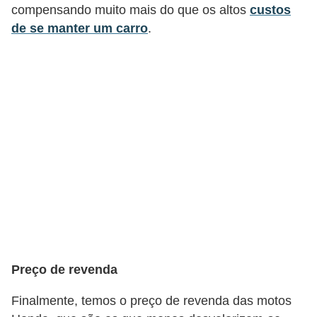
r
compensando muito mais do que os altos
custos
a
de se manter um carro
.
E
m
p
r
é
s
t
i
m
o
s
Preço de revenda
e
Finalmente, temos o preço de revenda das motos
f