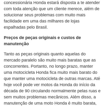
d
concessionária Honda estará disposta a te atender
u
com toda atenção que um cliente merece, além de
c
solucionar seus problemas com muito mais
facilidade em uma das milhares de lojas
a
espalhadas pelo Brasil.
ç
ã
Preços de peças originais e custos de
o
manutenção
f
Tanto as peças originais quanto aquelas do
i
mercado paralelo são muito mais baratas que as
n
concorrentes. Portanto, no longo prazo, manter
a
uma motocicleta Honda fica muito mais barato do
n
que manter uma motocicleta de outras marcas. Até
hoje você pode ver motos da Honda do início da
c
década de 90 circulando normalmente pelas ruas e
e
sem muitos problemas mecânicos. Além disso, a
i
manutenção de uma moto Honda é muito barata,