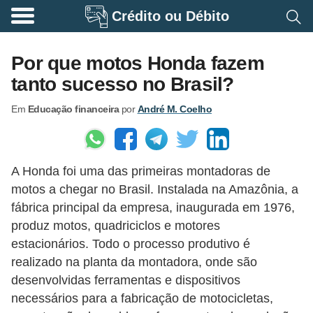
Crédito ou Débito
A
p
Por que motos Honda fazem
o
tanto sucesso no Brasil?
s
Em
Educação financeira
por
André M. Coelho
e
n
t
A Honda foi uma das primeiras montadoras de
a
motos a chegar no Brasil. Instalada na Amazônia, a
d
fábrica principal da empresa, inaugurada em 1976,
o
produz motos, quadriciclos e motores
r
estacionários. Todo o processo produtivo é
i
realizado na planta da montadora, onde são
desenvolvidas ferramentas e dispositivos
a
necessários para a fabricação de motocicletas,
B