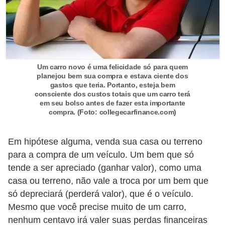
N
e
g
o
Um carro novo é uma felicidade só para quem
c
planejou bem sua compra e estava ciente dos
gastos que teria. Portanto, esteja bem
i
consciente dos custos totais que um carro terá
a
em seu bolso antes de fazer esta importante
compra. (Foto: collegecarfinance.com)
ç
ã
Em hipótese alguma, venda sua casa ou terreno
o
para a compra de um veículo. Um bem que só
P
tende a ser apreciado (ganhar valor), como uma
casa ou terreno, não vale a troca por um bem que
o
só depreciará (perderá valor), que é o veículo.
u
Mesmo que você precise muito de um carro,
p
nenhum centavo irá valer suas perdas financeiras