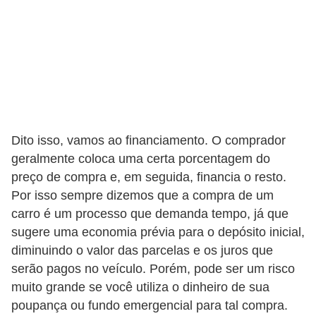
r
a
E
m
p
r
é
Dito isso, vamos ao financiamento. O comprador
s
geralmente coloca uma certa porcentagem do
preço de compra e, em seguida, financia o resto.
t
Por isso sempre dizemos que a compra de um
i
carro é um processo que demanda tempo, já que
m
sugere uma economia prévia para o depósito inicial,
o
diminuindo o valor das parcelas e os juros que
s
serão pagos no veículo. Porém, pode ser um risco
e
muito grande se você utiliza o dinheiro de sua
poupança ou fundo emergencial para tal compra.
f