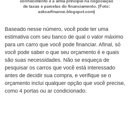
d
conhecimento é a arma principal na negociação
de taxas e parcelas do financiamento. (Foto:
u
askcarfinance.blogspot.com)
c
a
Baseado nesse número, você pode ter uma
ç
estimativa com seu banco de qual o valor máximo
para um carro que você pode financiar. Afinal, só
ã
você pode saber o que seu orçamento é e quais
o
são suas necessidades. Não se esqueça de
f
pesquisar os carros que você está interessado
i
antes de decidir sua compra, e verifique se o
n
orçamento inclui qualquer opção que você precise,
a
como 4 portas ou ar condicionado.
n
c
e
i