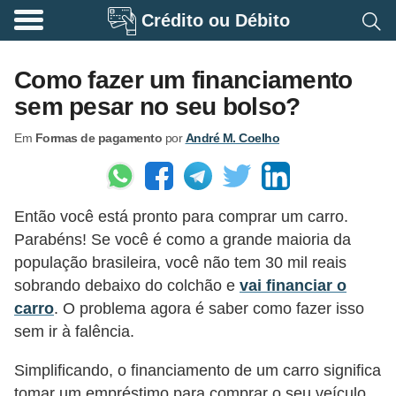
Crédito ou Débito
A
p
Como fazer um financiamento
o
sem pesar no seu bolso?
s
Em
Formas de pagamento
por
André M. Coelho
e
n
t
Então você está pronto para comprar um carro.
a
Parabéns! Se você é como a grande maioria da
d
população brasileira, você não tem 30 mil reais
o
sobrando debaixo do colchão e
vai financiar o
r
carro
. O problema agora é saber como fazer isso
i
sem ir à falência.
a
Simplificando, o financiamento de um carro significa
B
tomar um empréstimo para comprar o seu veículo