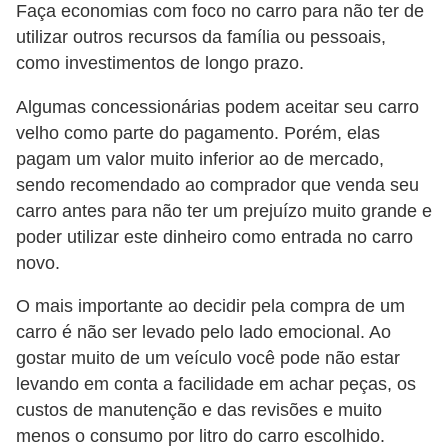
Faça economias com foco no carro para não ter de
i
utilizar outros recursos da família ou pessoais,
n
como investimentos de longo prazo.
a
n
Algumas concessionárias podem aceitar seu carro
velho como parte do pagamento. Porém, elas
c
pagam um valor muito inferior ao de mercado,
i
sendo recomendado ao comprador que venda seu
a
carro antes para não ter um prejuízo muito grande e
m
poder utilizar este dinheiro como entrada no carro
e
novo.
n
O mais importante ao decidir pela compra de um
t
carro é não ser levado pelo lado emocional. Ao
o
gostar muito de um veículo você pode não estar
s
levando em conta a facilidade em achar peças, os
custos de manutenção e das revisões e muito
F
menos o consumo por litro do carro escolhido.
o