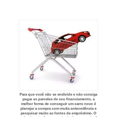
r
é
d
i
t
o
e
d
é
b
i
t
Para que você não se endivide e não consiga
o
pagar as parcelas de seu financiamento, a
melhor forma de conseguir um carro novo é
planejar a compra com muita antecedência e
E
pesquisar muito as fontes de empréstimo. O