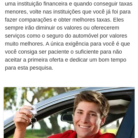
o
uma instituição financeira e quando conseguir taxas
menores, volte nas instituições que você já foi para
I
fazer comparações e obter melhores taxas. Eles
m
sempre irão diminuir os valores ou oferecerem
p
serviços como o seguro do automóvel por valores
o
muito melhores. A única exigência para você é que
s
você consiga ser paciente o suficiente para não
t
aceitar a primeira oferta e dedicar um bom tempo
o
para esta pesquisa.
d
e
r
e
n
d
a