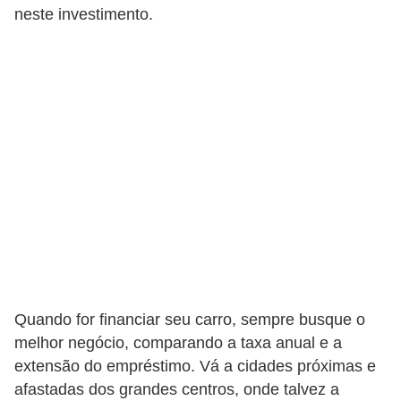
a
neste investimento.
n
ç
a
P
r
o
g
r
a
m
a
Quando for financiar seu carro, sempre busque o
s
melhor negócio, comparando a taxa anual e a
d
extensão do empréstimo. Vá a cidades próximas e
e
afastadas dos grandes centros, onde talvez a