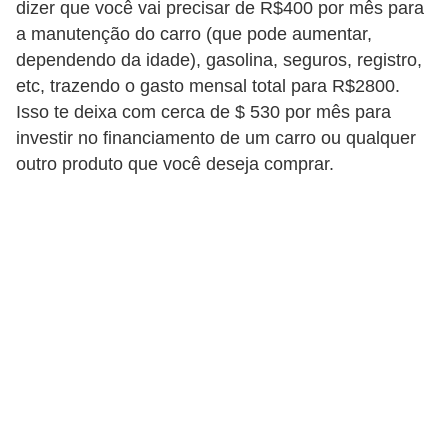
C
dizer que você vai precisar de R$400 por mês para
a manutenção do carro (que pode aumentar,
â
dependendo da idade), gasolina, seguros, registro,
m
etc, trazendo o gasto mensal total para R$2800.
b
Isso te deixa com cerca de $ 530 por mês para
i
investir no financiamento de um carro ou qualquer
o
outro produto que você deseja comprar.
C
a
r
t
ã
o
d
e
c