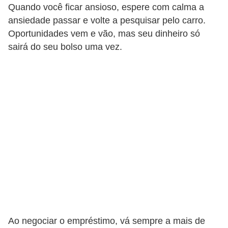
Quando você ficar ansioso, espere com calma a
r
ansiedade passar e volte a pesquisar pelo carro.
m
Oportunidades vem e vão, mas seu dinheiro só
a
sairá do seu bolso uma vez.
s
d
e
p
a
g
a
m
e
n
t
Ao negociar o empréstimo, vá sempre a mais de