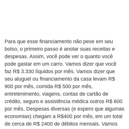
õ
e
s
f
Para que esse financiamento não pese em seu
i
bolso, o primeiro passo é anotar suas receitas e
n
despesas. Assim, você pode ver o quanto você
a
pode gastar em um carro. Vamos dizer que você
n
faz R$ 3.330 líquidos por mês. Vamos dizer que
c
seu aluguel ou financiamento da casa levam R$
e
900 por mês, comida R$ 500 por mês,
i
entretenimento, viagens, contas de cartão de
crédito, seguro e assistência médica outros R$ 600
r
por mês. Despesas diversas (e espero que algumas
a
economias) chegam a R$400 por mês, em um total
s
de cerca de R$ 2400 de débitos mensais. Vamos