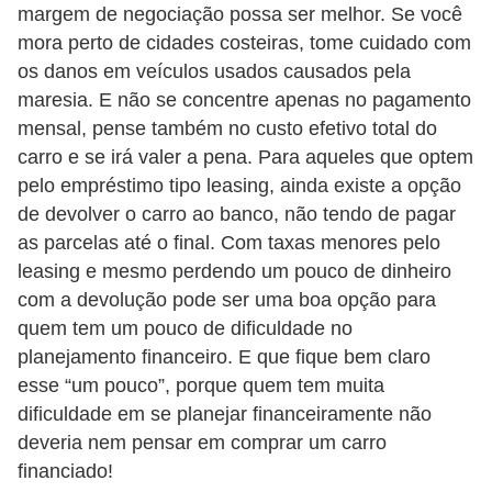
margem de negociação possa ser melhor. Se você
r
mora perto de cidades costeiras, tome cuidado com
e
os danos em veículos usados causados pela
c
maresia. E não se concentre apenas no pagamento
o
mensal, pense também no custo efetivo total do
m
carro e se irá valer a pena. Para aqueles que optem
p
pelo empréstimo tipo leasing, ainda existe a opção
de devolver o carro ao banco, não tendo de pagar
e
as parcelas até o final. Com taxas menores pelo
n
leasing e mesmo perdendo um pouco de dinheiro
s
com a devolução pode ser uma boa opção para
a
quem tem um pouco de dificuldade no
planejamento financeiro. E que fique bem claro
esse “um pouco”, porque quem tem muita
dificuldade em se planejar financeiramente não
deveria nem pensar em comprar um carro
financiado!