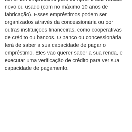
novo ou usado (com no máximo 10 anos de
a
fabricação). Esses empréstimos podem ser
n
organizados através da concessionária ou por
c
outras instituições financeiras, como cooperativas
o
de crédito ou bancos. O banco ou concessionária
s
terá de saber a sua capacidade de pagar o
e
empréstimo. Eles vão querer saber a sua renda, e
i
executar uma verificação de crédito para ver sua
capacidade de pagamento.
n
s
t
i
t
u
i
ç