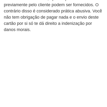
C
previamente pelo cliente podem ser fornecidos. O
â
contrário disso é considerado prática abusiva. Você
m
não tem obrigação de pagar nada e o envio deste
cartão por si só te dá direito a indenização por
b
danos morais.
i
o
C
a
r
t
ã
o
d
e
c