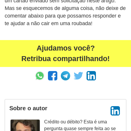
um cartão enviado sem solicitação neste artigo.
N
Mas se esquecemos de alguma coisa, não deixe de
e
comentar abaixo para que possamos responder e
te ajudar a não cair em uma roubada!
g
o
c
Ajudamos você?
i
Retribua compartilhando!
a
ç
ã
o
P
o
Sobre o autor
u
Crédito ou débito? Esta é uma
p
pergunta quase sempre feita ao se