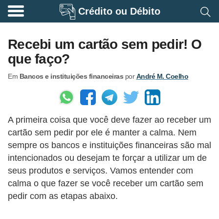
Crédito ou Débito
A
p
Recebi um cartão sem pedir! O
o
que faço?
s
Em
Bancos e instituições financeiras
por
André M. Coelho
e
n
t
A primeira coisa que você deve fazer ao receber um
a
cartão sem pedir por ele é manter a calma. Nem
d
sempre os bancos e instituições financeiras são mal
o
intencionados ou desejam te forçar a utilizar um de
r
seus produtos e serviços. Vamos entender com
i
calma o que fazer se você receber um cartão sem
pedir com as etapas abaixo.
a
B