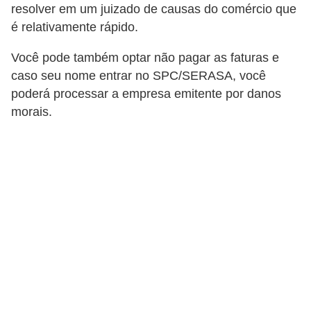
resolver em um juizado de causas do comércio que
r
é relativamente rápido.
m
Você pode também optar não pagar as faturas e
a
caso seu nome entrar no SPC/SERASA, você
s
poderá processar a empresa emitente por danos
d
morais.
e
p
a
g
a
m
e
n
t