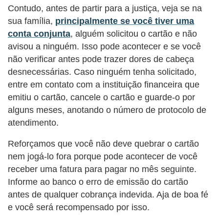
Contudo, antes de partir para a justiça, veja se na
r
sua família,
principalmente se você tiver uma
é
conta conjunta
, alguém solicitou o cartão e não
d
avisou a ninguém. Isso pode acontecer e se você
i
não verificar antes pode trazer dores de cabeça
t
desnecessárias. Caso ninguém tenha solicitado,
o
entre em contato com a instituição financeira que
emitiu o cartão, cancele o cartão e guarde-o por
e
alguns meses, anotando o número de protocolo de
d
atendimento.
é
b
Reforçamos que você não deve quebrar o cartão
i
nem jogá-lo fora porque pode acontecer de você
receber uma fatura para pagar no mês seguinte.
t
Informe ao banco o erro de emissão do cartão
o
antes de qualquer cobrança indevida. Aja de boa fé
E
e você será recompensado por isso.