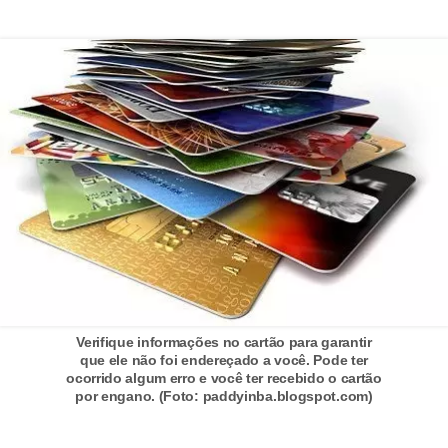
d
u
c
a
ç
ã
o
f
i
n
a
n
Verifique informações no cartão para garantir
c
que ele não foi endereçado a você. Pode ter
ocorrido algum erro e você ter recebido o cartão
e
por engano. (Foto: paddyinba.blogspot.com)
i