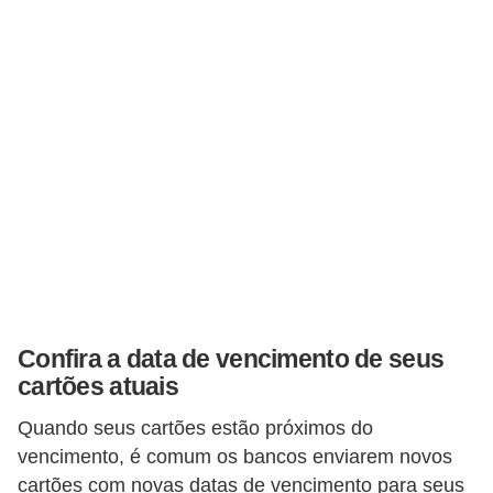
a
n
c
o
s
e
i
n
s
t
Confira a data de vencimento de seus
i
cartões atuais
t
u
Quando seus cartões estão próximos do
i
vencimento, é comum os bancos enviarem novos
cartões com novas datas de vencimento para seus
ç