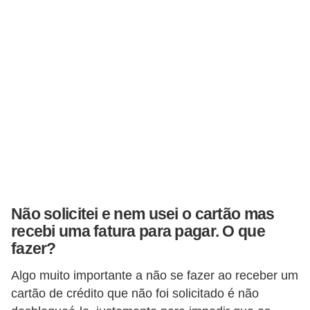
r
a
E
m
p
r
é
s
t
i
Não solicitei e nem usei o cartão mas
m
recebi uma fatura para pagar. O que
o
fazer?
s
Algo muito importante a não se fazer ao receber um
e
cartão de crédito que não foi solicitado é não
f