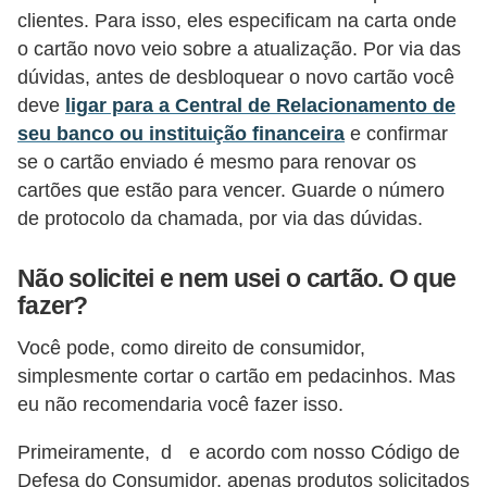
clientes. Para isso, eles especificam na carta onde
õ
o cartão novo veio sobre a atualização. Por via das
e
dúvidas, antes de desbloquear o novo cartão você
s
deve
ligar para a Central de Relacionamento de
f
seu banco ou instituição financeira
e confirmar
i
se o cartão enviado é mesmo para renovar os
cartões que estão para vencer. Guarde o número
n
de protocolo da chamada, por via das dúvidas.
a
n
Não solicitei e nem usei o cartão. O que
c
fazer?
e
Você pode, como direito de consumidor,
i
simplesmente cortar o cartão em pedacinhos. Mas
r
eu não recomendaria você fazer isso.
a
Primeiramente, d
e acordo com nosso Código de
s
Defesa do Consumidor, apenas produtos solicitados