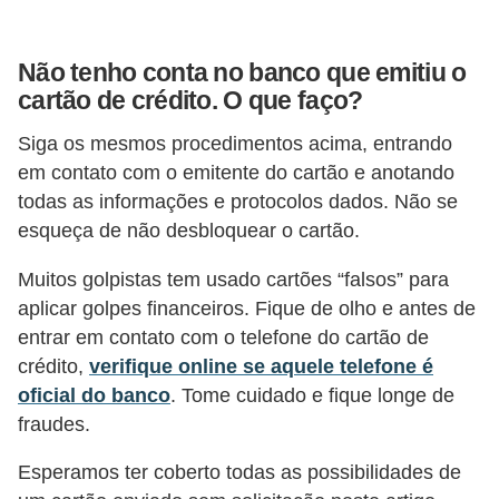
o
I
Não tenho conta no banco que emitiu o
m
cartão de crédito. O que faço?
p
Siga os mesmos procedimentos acima, entrando
o
em contato com o emitente do cartão e anotando
s
todas as informações e protocolos dados. Não se
t
esqueça de não desbloquear o cartão.
o
d
Muitos golpistas tem usado cartões “falsos” para
aplicar golpes financeiros. Fique de olho e antes de
e
entrar em contato com o telefone do cartão de
r
crédito,
verifique online se aquele telefone é
e
oficial do banco
. Tome cuidado e fique longe de
n
fraudes.
d
Esperamos ter coberto todas as possibilidades de
a