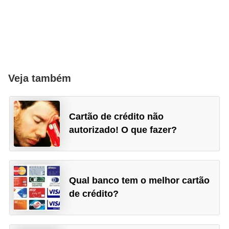
r
e
c
o
m
Veja também
p
e
n
Cartão de crédito não
autorizado! O que fazer?
s
a
Qual banco tem o melhor cartão
de crédito?