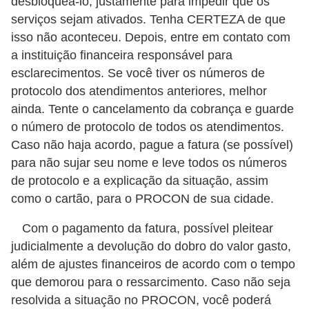
desbloqueá-lo, justamente para impedir que os
i
serviços sejam ativados. Tenha CERTEZA de que
n
isso não aconteceu. Depois, entre em contato com
a
a instituição financeira responsável para
n
esclarecimentos. Se você tiver os números de
protocolo dos atendimentos anteriores, melhor
c
ainda. Tente o cancelamento da cobrança e guarde
i
o número de protocolo de todos os atendimentos.
a
Caso não haja acordo, pague a fatura (se possível)
m
para não sujar seu nome e leve todos os números
e
de protocolo e a explicação da situação, assim
n
como o cartão, para o PROCON de sua cidade.
t
Com o pagamento da fatura, possível pleitear
o
judicialmente a devolução do dobro do valor gasto,
s
além de ajustes financeiros de acordo com o tempo
que demorou para o ressarcimento. Caso não seja
F
resolvida a situação no PROCON, você poderá
o