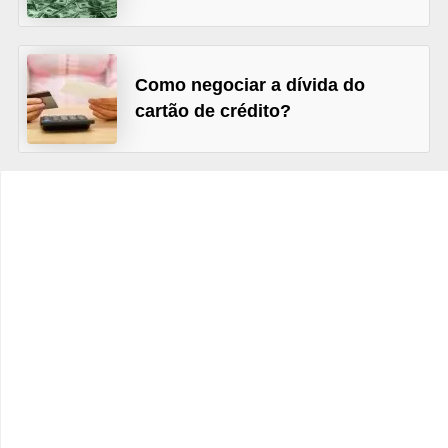
r
é
d
Como negociar a dívida do
i
cartão de crédito?
t
o
e
d
é
b
i
t
o
E