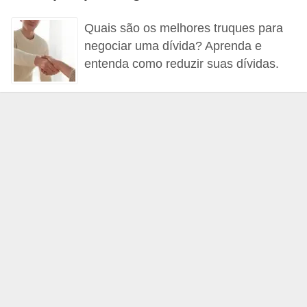
a
Quais são os melhores truques para
n
negociar uma dívida? Aprenda e
c
entenda como reduzir suas dívidas.
o
s
e
i
n
s
t
i
t
u
i
ç