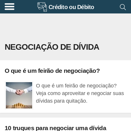
Crédito ou Débito
A
p
o
s
NEGOCIAÇÃO DE DÍVIDA
e
n
t
O que é um feirão de negociação?
a
d
O que é um feirão de negociação?
o
Veja como aproveitar e negociar suas
r
dívidas para quitação.
i
a
10 truques para negociar uma dívida
B