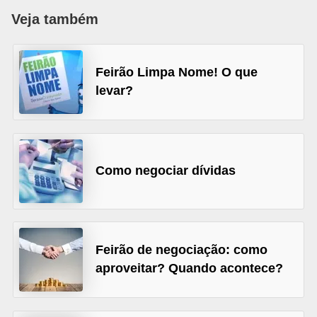
õ
Veja também
e
s
Feirão Limpa Nome! O que
f
levar?
i
n
a
n
Como negociar dívidas
c
e
i
Feirão de negociação: como
r
aproveitar? Quando acontece?
a
s