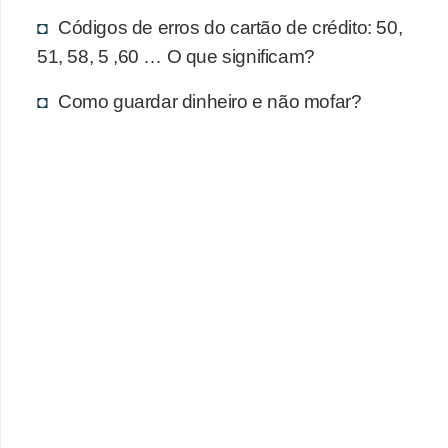
r
Códigos de erros do cartão de crédito: 50,
a
51, 58, 5 ,60 … O que significam?
E
Como guardar dinheiro e não mofar?
m
p
r
é
s
t
i
m
o
s
e
f