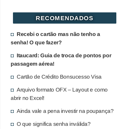
d
u
RECOMENDADOS
c
a
Recebi o cartão mas não tenho a
ç
senha! O que fazer?
ã
o
Itaucard: Guia de troca de pontos por
f
passagem aérea!
i
Cartão de Crédito Bonsucesso Visa
n
a
Arquivo formato OFX – Layout e como
n
abrir no Excel!
c
Ainda vale a pena investir na poupança?
e
i
O que significa senha inválida?