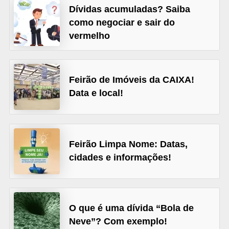
C
Dívidas acumuladas? Saiba
â
como negociar e sair do
m
vermelho
b
i
Feirão de Imóveis da CAIXA!
o
Data e local!
C
a
r
Feirão Limpa Nome: Datas,
t
cidades e informações!
ã
o
d
O que é uma dívida “Bola de
e
Neve”? Com exemplo!
c