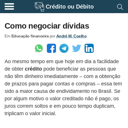
Crédito ou Débito
A
p
Como negociar dívidas
o
Em
Educação financeira
por
André M. Coelho
s
e
n
Ao mesmo tempo em que hoje em dia a facilidade
t
de obter
crédito
pode beneficiar as pessoas que
a
não têm dinheiro imediatamente – com a obtenção
d
de prazos para pagar contas e compras – essa tem
o
sido a maior causa de endividamento no Brasil. Se
r
por algum motivo o valor creditado não é pago, os
juros correm soltos e em pouco tempo duplicam,
i
triplicam o valor inicial.
a
B