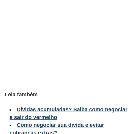
a
n
c
o
s
e
i
n
s
t
Leia também
i
t
Dívidas acumuladas? Saiba como negociar
u
e sair do vermelho
i
Como negociar sua dívida e evitar
cobranças extras?
ç