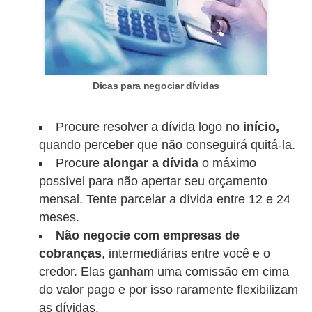
r
é
d
i
Dicas para negociar dívidas
t
o
Procure resolver a dívida logo no
início,
e
quando perceber que não conseguirá quitá-la.
d
Procure
alongar a dívida
o máximo
é
possível para não apertar seu orçamento
mensal. Tente parcelar a dívida entre 12 e 24
b
meses.
i
Não negocie com empresas de
t
cobranças
, intermediárias entre você e o
o
credor. Elas ganham uma comissão em cima
do valor pago e por isso raramente flexibilizam
E
as dívidas.