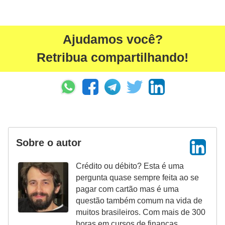
i
n
Ajudamos você?
a
n
Retribua compartilhando!
c
i
a
m
e
Sobre o autor
n
t
Crédito ou débito? Esta é uma
o
pergunta quase sempre feita ao se
s
pagar com cartão mas é uma
questão também comum na vida de
F
muitos brasileiros. Com mais de 300
o
horas em cursos de finanças,