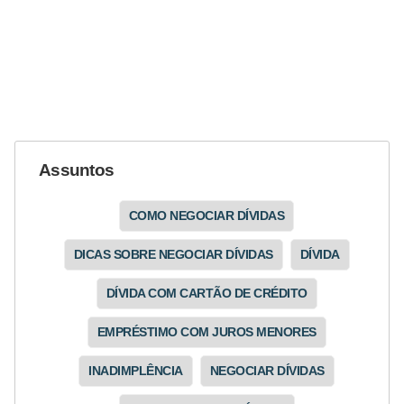
N
e
g
o
c
i
Assuntos
a
ç
COMO NEGOCIAR DÍVIDAS
ã
DICAS SOBRE NEGOCIAR DÍVIDAS
DÍVIDA
o
DÍVIDA COM CARTÃO DE CRÉDITO
P
o
EMPRÉSTIMO COM JUROS MENORES
u
INADIMPLÊNCIA
NEGOCIAR DÍVIDAS
p