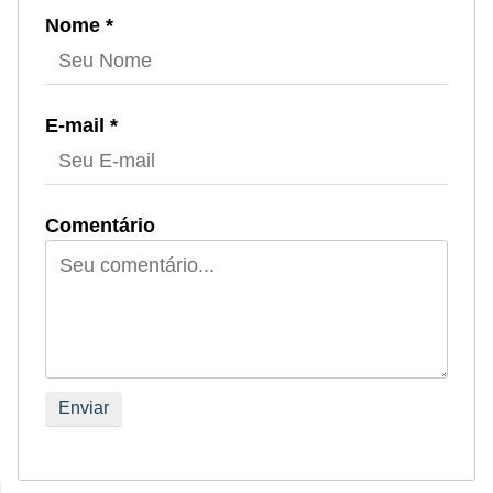
r
Nome *
e
c
o
E-mail *
m
p
e
Comentário
n
s
a