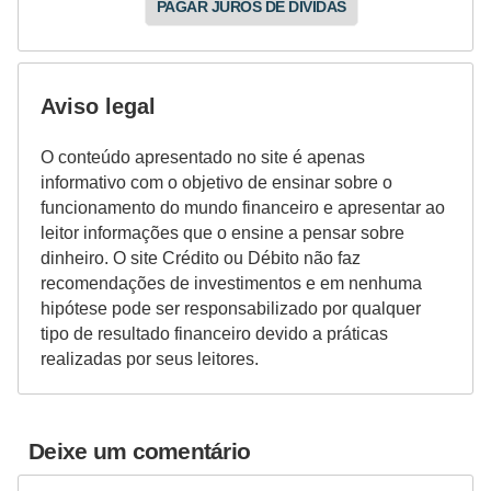
a
PAGAR JUROS DE DÍVIDAS
n
ç
a
Aviso legal
P
O conteúdo apresentado no site é apenas
r
informativo com o objetivo de ensinar sobre o
funcionamento do mundo financeiro e apresentar ao
o
leitor informações que o ensine a pensar sobre
g
dinheiro. O site Crédito ou Débito não faz
r
recomendações de investimentos e em nenhuma
hipótese pode ser responsabilizado por qualquer
a
tipo de resultado financeiro devido a práticas
m
realizadas por seus leitores.
a
s
d
Deixe um comentário
e