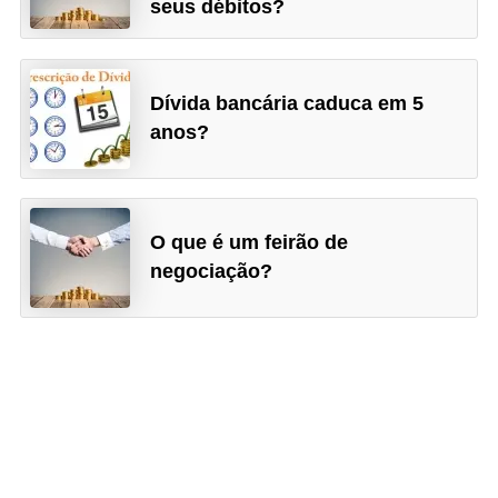
o
seus débitos?
I
m
Dívida bancária caduca em 5
p
anos?
o
s
t
O que é um feirão de
o
negociação?
d
e
r
e
n
d
a