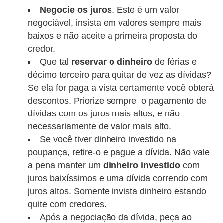
d
Negocie os juros
. Este é um valor
u
negociável, insista em valores sempre mais
c
baixos e não aceite a primeira proposta do
a
credor.
ç
Que tal
reservar o dinheiro
de férias e
décimo terceiro para quitar de vez as dívidas?
ã
Se ela for paga a vista certamente você obterá
o
descontos. Priorize sempre o pagamento de
f
dívidas com os juros mais altos, e não
i
necessariamente de valor mais alto.
n
Se você tiver dinheiro investido na
a
poupança, retire-o e pague a dívida. Não vale
n
a pena manter um
dinheiro investido
com
juros baixíssimos e uma dívida correndo com
c
juros altos. Somente invista dinheiro estando
e
quite com credores.
i
Após a negociação da dívida, peça ao