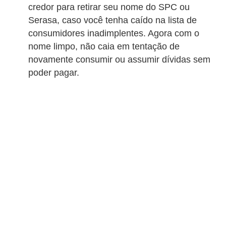
r
credor para retirar seu nome do SPC ou
a
Serasa, caso você tenha caído na lista de
consumidores inadimplentes. Agora com o
E
nome limpo, não caia em tentação de
m
novamente consumir ou assumir dívidas sem
p
poder pagar.
r
é
s
t
i
m
o
s
e
f