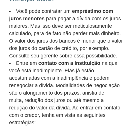
õ
Você pode contratar um
empréstimo com
e
juros menores
para pagar a dívida com os juros
s
maiores. Mas isso deve ser meticulosamente
f
calculado, para de fato não perder mais dinheiro.
O valor dos juros dos bancos é menor que o valor
i
dos juros do cartão de crédito, por exemplo.
n
Consulte seu gerente sobre essa possibilidade.
a
Entre em
contato com a instituição
na qual
n
você está inadimplente. Elas já estão
c
acostumadas com a inadimplência e podem
e
renegociar a dívida. Modalidades de negociação
são o alongamento dos prazos, anistia de
i
multa, redução dos juros ou até mesmo a
r
redução do valor da dívida. Ao entrar em contato
a
com o credor, tenha em vista as seguintes
s
estratégias: