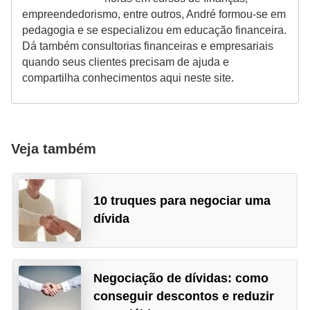
empreendedorismo, entre outros, André formou-se em
r
pedagogia e se especializou em educação financeira.
m
Dá também consultorias financeiras e empresariais
a
quando seus clientes precisam de ajuda e
compartilha conhecimentos aqui neste site.
s
d
e
p
Veja também
a
g
10 truques para negociar uma
a
dívida
m
e
n
Negociação de dívidas: como
t
conseguir descontos e reduzir