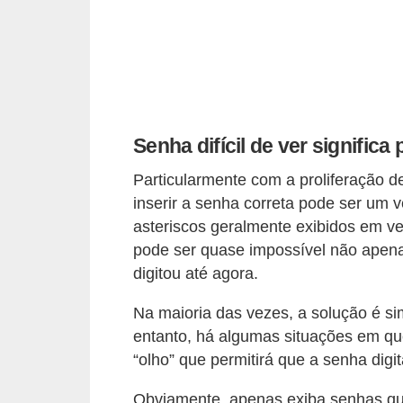
r
a
E
m
p
Senha difícil de ver significa
r
é
Particularmente com a proliferação 
s
inserir a senha correta pode ser um v
asteriscos geralmente exibidos em ve
t
pode ser quase impossível não apenas
i
digitou até agora.
m
o
Na maioria das vezes, a solução é s
s
entanto, há algumas situações em qu
“olho” que permitirá que a senha digi
e
f
Obviamente, apenas exiba senhas qu