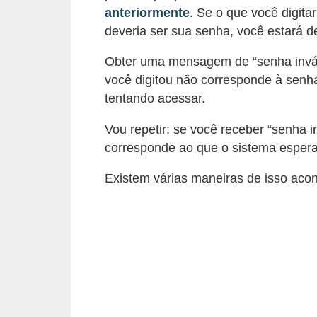
anteriormente
. Se o que você digit
õ
deveria ser sua senha, você estará d
e
s
Obter uma mensagem de “senha invál
você digitou não corresponde à senh
f
tentando acessar.
i
n
Vou repetir: se você receber “senha i
a
corresponde ao que o sistema espera
n
Existem várias maneiras de isso acon
c
e
i
r
a
s