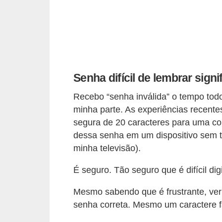
C
â
m
b
i
Senha difícil de lembrar sign
o
Recebo “senha inválida” o tempo todo
C
minha parte. As experiências recent
a
segura de 20 caracteres para uma con
r
dessa senha em um dispositivo sem t
t
minha televisão).
ã
É seguro. Tão seguro que é difícil di
o
d
Mesmo sabendo que é frustrante, veri
e
senha correta. Mesmo um caractere fa
c