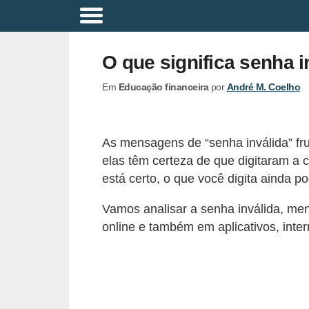
A
p
O que significa senha i
o
Em
Educação financeira
por
André M. Coelho
s
e
n
As mensagens de “senha inválida” fr
t
elas têm certeza de que digitaram a
a
está certo, o que você digita ainda po
d
Vamos analisar a senha inválida, m
o
online e também em aplicativos, inter
r
i
a
B