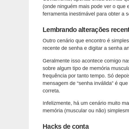
i
(onde ninguém mais pode ver o que e
n
ferramenta inestimável para obter a s
a
Lembrando alterações recen
n
c
Outro cenário que encontro é simple
i
recente de senha e digitar a senha an
a
Geralmente isso acontece comigo n
m
sobre algum tipo de memória muscula
e
frequência por tanto tempo. Só depo
n
mensagem de “senha inválida” é que r
correta.
t
o
Infelizmente, há um cenário muito m
s
memória (muscular ou não) simplesm
F
Hacks de conta
o