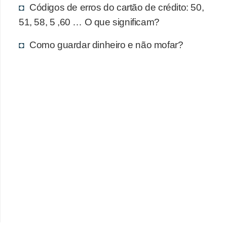
d
Códigos de erros do cartão de crédito: 50,
u
51, 58, 5 ,60 … O que significam?
c
Como guardar dinheiro e não mofar?
a
ç
ã
o
f
i
n
a
n
c
e
i