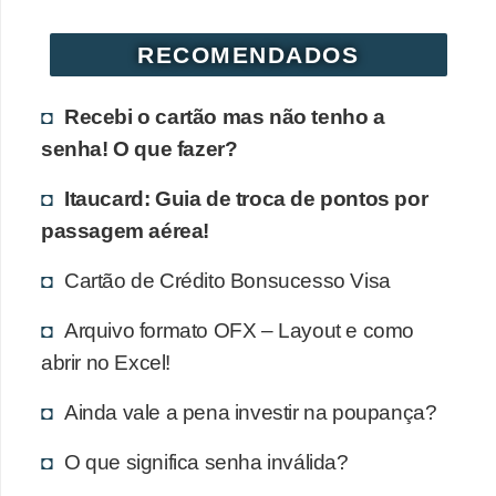
r
RECOMENDADOS
é
d
Recebi o cartão mas não tenho a
i
senha! O que fazer?
t
o
Itaucard: Guia de troca de pontos por
e
passagem aérea!
d
Cartão de Crédito Bonsucesso Visa
é
b
Arquivo formato OFX – Layout e como
i
abrir no Excel!
t
Ainda vale a pena investir na poupança?
o
O que significa senha inválida?
E