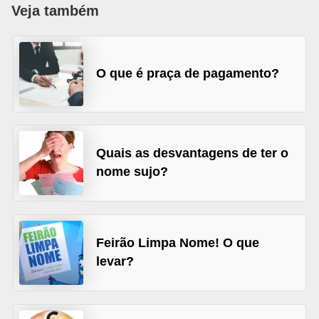
Veja também
a
n
c
O que é praça de pagamento?
o
s
e
i
Quais as desvantagens de ter o
n
nome sujo?
s
t
i
Feirão Limpa Nome! O que
t
levar?
u
i
ç