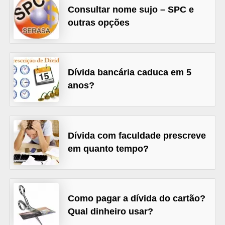
Consultar nome sujo – SPC e
õ
outras opções
e
s
f
Dívida bancária caduca em 5
i
anos?
n
a
n
c
Dívida com faculdade prescreve
e
em quanto tempo?
i
r
a
Como pagar a dívida do cartão?
s
Qual dinheiro usar?