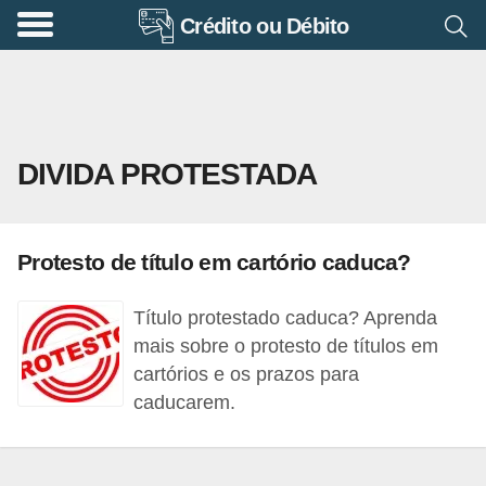
Crédito ou Débito
A
p
o
s
DIVIDA PROTESTADA
e
n
t
Protesto de título em cartório caduca?
a
d
Título protestado caduca? Aprenda
o
mais sobre o protesto de títulos em
r
cartórios e os prazos para
caducarem.
i
a
B