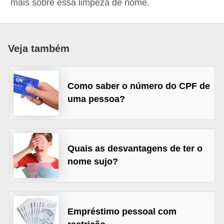
mais sobre essa limpeza de nome.
a
n
c
Veja também
o
s
Como saber o número do CPF de
e
uma pessoa?
i
n
s
t
Quais as desvantagens de ter o
nome sujo?
i
t
u
i
Empréstimo pessoal com
ç