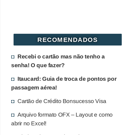
r
é
d
i
RECOMENDADOS
t
o
Recebi o cartão mas não tenho a
e
senha! O que fazer?
d
é
Itaucard: Guia de troca de pontos por
passagem aérea!
b
i
Cartão de Crédito Bonsucesso Visa
t
Arquivo formato OFX – Layout e como
o
abrir no Excel!
E