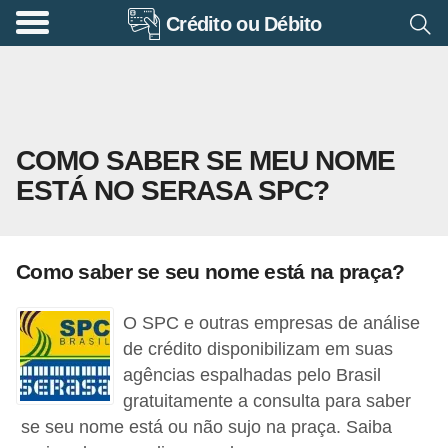
Crédito ou Débito
A
p
o
s
COMO SABER SE MEU NOME
e
ESTÁ NO SERASA SPC?
n
t
a
Como saber se seu nome está na praça?
d
o
O SPC e outras empresas de análise
r
de crédito disponibilizam em suas
i
agências espalhadas pelo Brasil
gratuitamente a consulta para saber
a
se seu nome está ou não sujo na praça. Saiba
B