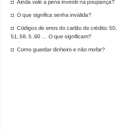
d
Ainda vale a pena investir na poupança?
u
O que significa senha inválida?
c
a
Códigos de erros do cartão de crédito: 50,
ç
51, 58, 5 ,60 … O que significam?
ã
Como guardar dinheiro e não mofar?
o
f
i
n
a
n
c
e
i