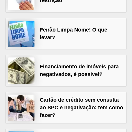
restrição
õ
e
s
Feirão Limpa Nome! O que
f
levar?
i
n
a
Financiamento de imóveis para
n
negativados, é possível?
c
e
i
Cartão de crédito sem consulta
r
ao SPC e negativação: tem como
a
fazer?
s