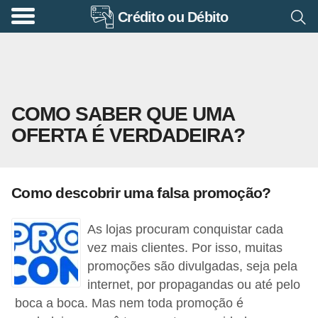
Crédito ou Débito
A
p
o
s
COMO SABER QUE UMA
e
OFERTA É VERDADEIRA?
n
t
a
Como descobrir uma falsa promoção?
d
o
As lojas procuram conquistar cada
r
vez mais clientes. Por isso, muitas
i
promoções são divulgadas, seja pela
internet, por propagandas ou até pelo
a
boca a boca. Mas nem toda promoção é
B