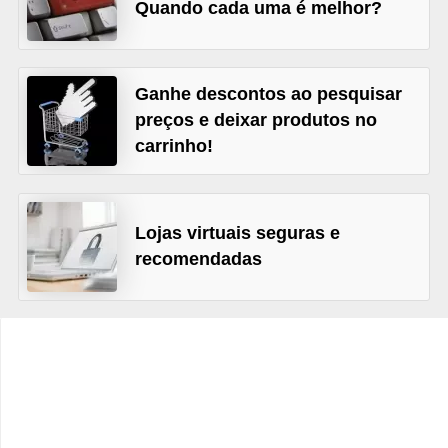
C
Quando cada uma é melhor?
â
m
Ganhe descontos ao pesquisar
b
preços e deixar produtos no
i
carrinho!
o
C
a
Lojas virtuais seguras e
r
recomendadas
t
ã
o
d
e
c