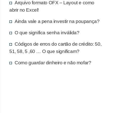
d
Arquivo formato OFX – Layout e como
u
abrir no Excel!
c
Ainda vale a pena investir na poupança?
a
ç
O que significa senha inválida?
ã
Códigos de erros do cartão de crédito: 50,
o
51, 58, 5 ,60 … O que significam?
f
i
Como guardar dinheiro e não mofar?
n
a
n
c
e
i