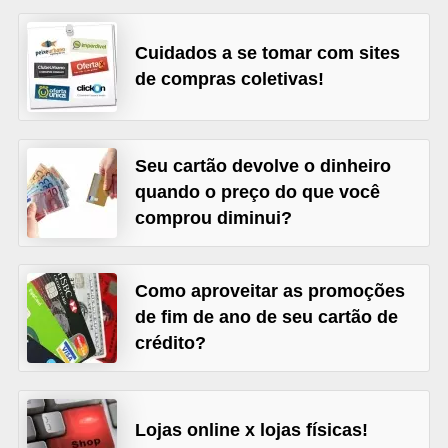
õ
Cuidados a se tomar com sites
e
de compras coletivas!
s
f
i
Seu cartão devolve o dinheiro
n
quando o preço do que você
a
comprou diminui?
n
c
Como aproveitar as promoções
e
de fim de ano de seu cartão de
i
crédito?
r
a
s
Lojas online x lojas físicas!