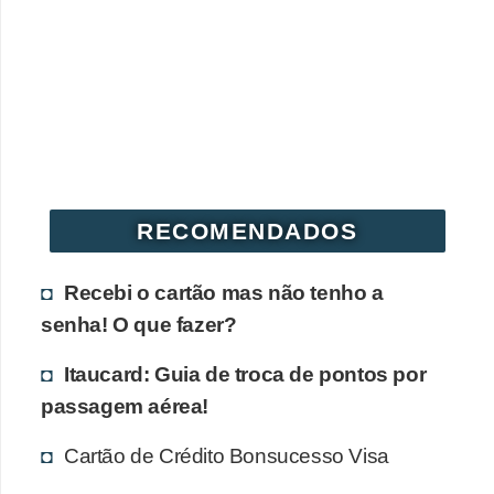
r
é
d
i
t
o
e
RECOMENDADOS
d
é
Recebi o cartão mas não tenho a
b
senha! O que fazer?
i
Itaucard: Guia de troca de pontos por
t
passagem aérea!
o
Cartão de Crédito Bonsucesso Visa
E