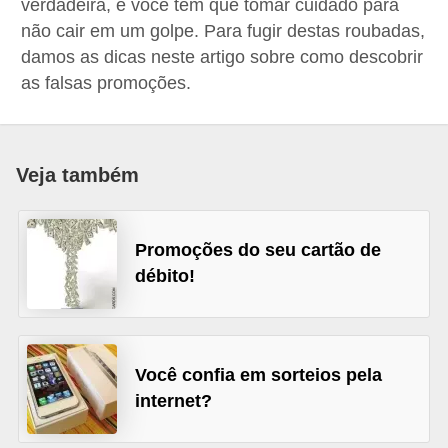
verdadeira, e você tem que tomar cuidado para
a
não cair em um golpe. Para fugir destas roubadas,
n
damos as dicas neste artigo sobre como descobrir
as falsas promoções.
c
o
s
e
Veja também
i
n
Promoções do seu cartão de
s
débito!
t
i
t
Você confia em sorteios pela
u
internet?
i
ç