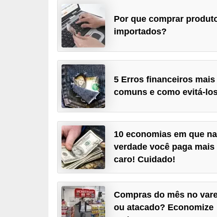
a
Por que comprar produt
n
importados?
c
o
s
5 Erros financeiros mais
e
comuns e como evitá-los
i
n
s
10 economias em que n
t
verdade você paga mais
i
caro! Cuidado!
t
u
Compras do mês no vare
i
ou atacado? Economize
ç