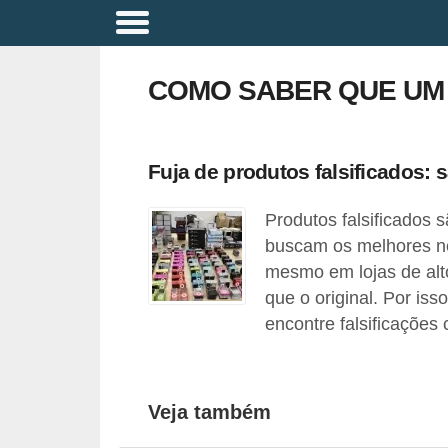
A
p
COMO SABER QUE UM 
o
s
e
Fuja de produtos falsificados:
n
Produtos falsificados
t
buscam os melhores n
a
mesmo em lojas de al
d
que o original. Por iss
o
encontre falsificações 
r
i
a
Veja também
B