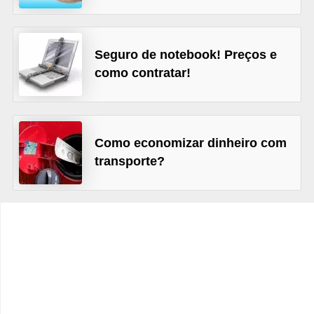
C
â
m
Seguro de notebook! Preços e
b
como contratar!
i
o
C
Como economizar dinheiro com
a
transporte?
r
t
ã
o
d
e
c