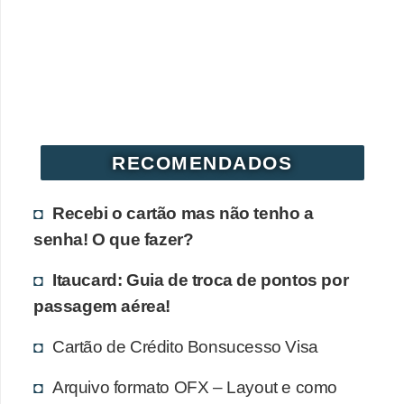
r
é
d
i
t
o
RECOMENDADOS
e
d
Recebi o cartão mas não tenho a
é
senha! O que fazer?
b
Itaucard: Guia de troca de pontos por
i
passagem aérea!
t
o
Cartão de Crédito Bonsucesso Visa
E
Arquivo formato OFX – Layout e como