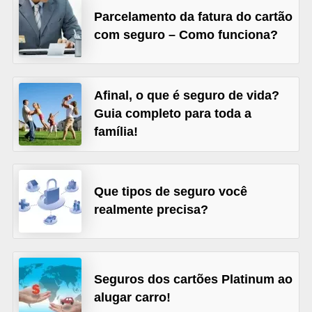
Parcelamento da fatura do cartão
õ
com seguro – Como funciona?
e
s
f
Afinal, o que é seguro de vida?
i
Guia completo para toda a
n
família!
a
n
c
Que tipos de seguro você
e
realmente precisa?
i
r
a
Seguros dos cartões Platinum ao
s
alugar carro!