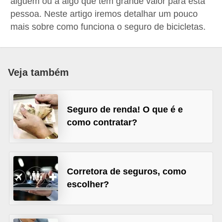
alguém ou a algo que tem grande valor para esta
a
pessoa. Neste artigo iremos detalhar um pouco
n
mais sobre como funciona o seguro de bicicletas.
c
o
s
Veja também
e
i
Seguro de renda! O que é e
n
como contratar?
s
t
i
Corretora de seguros, como
t
escolher?
u
i
ç