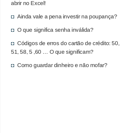
d
abrir no Excel!
u
Ainda vale a pena investir na poupança?
c
a
O que significa senha inválida?
ç
Códigos de erros do cartão de crédito: 50,
ã
51, 58, 5 ,60 … O que significam?
o
f
Como guardar dinheiro e não mofar?
i
n
a
n
c
e
i