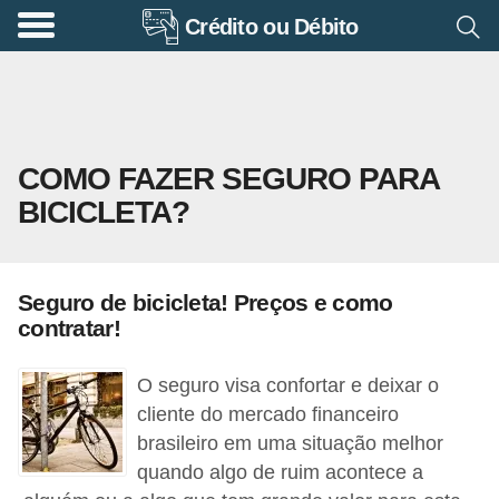
Crédito ou Débito
A
p
o
s
COMO FAZER SEGURO PARA
e
BICICLETA?
n
t
a
Seguro de bicicleta! Preços e como
d
contratar!
o
r
O seguro visa confortar e deixar o
i
cliente do mercado financeiro
brasileiro em uma situação melhor
a
quando algo de ruim acontece a
B