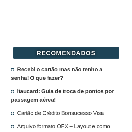
r
é
d
i
t
o
RECOMENDADOS
e
d
Recebi o cartão mas não tenho a
é
senha! O que fazer?
b
Itaucard: Guia de troca de pontos por
i
passagem aérea!
t
o
Cartão de Crédito Bonsucesso Visa
E
Arquivo formato OFX – Layout e como