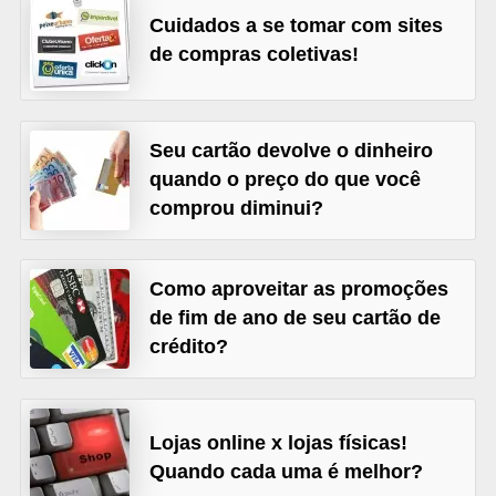
Cuidados a se tomar com sites
õ
de compras coletivas!
e
s
f
Seu cartão devolve o dinheiro
i
quando o preço do que você
n
comprou diminui?
a
n
Como aproveitar as promoções
c
de fim de ano de seu cartão de
e
crédito?
i
r
a
Lojas online x lojas físicas!
s
Quando cada uma é melhor?