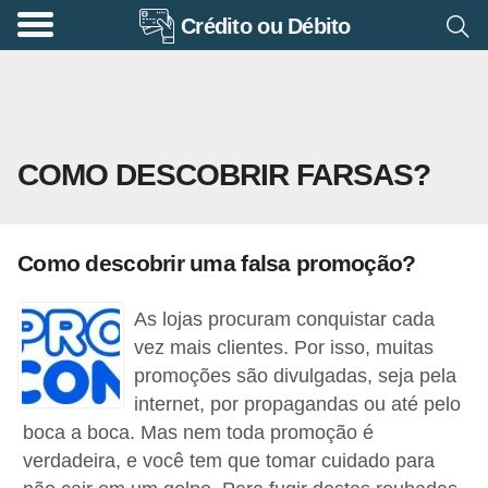
Crédito ou Débito
A
p
o
s
COMO DESCOBRIR FARSAS?
e
n
t
Como descobrir uma falsa promoção?
a
d
As lojas procuram conquistar cada
o
vez mais clientes. Por isso, muitas
r
promoções são divulgadas, seja pela
internet, por propagandas ou até pelo
i
boca a boca. Mas nem toda promoção é
a
verdadeira, e você tem que tomar cuidado para
B