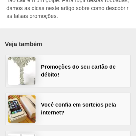
não cair em um golpe. Para fugir destas roubadas,
a
damos as dicas neste artigo sobre como descobrir
as falsas promoções.
n
c
o
s
Veja também
e
i
Promoções do seu cartão de
n
débito!
s
t
i
Você confia em sorteios pela
t
internet?
u
i
ç