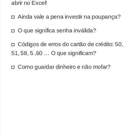
d
abrir no Excel!
u
Ainda vale a pena investir na poupança?
c
a
O que significa senha inválida?
ç
Códigos de erros do cartão de crédito: 50,
ã
51, 58, 5 ,60 … O que significam?
o
f
Como guardar dinheiro e não mofar?
i
n
a
n
c
e
i