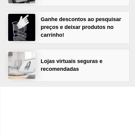
C
â
Ganhe descontos ao pesquisar
m
preços e deixar produtos no
b
carrinho!
i
o
C
Lojas virtuais seguras e
a
recomendadas
r
t
ã
o
d
e
c