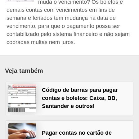
muda o vencimento? Os boletos e
a
demais contas com vencimentos em fins de
n
semana e feriados tem mudança na data de
c
vencimento, para que o pagamento possa ser
contabilizado pelo sistema financeiro e não sejam
o
cobradas multas nem juros.
s
e
i
Veja também
n
s
Código de barras para pagar
t
contas e boletos: Caixa, BB,
i
Santander e outros!
t
u
i
Pagar contas no cartão de
ç