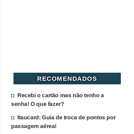
r
é
d
i
t
o
e
d
é
RECOMENDADOS
b
Recebi o cartão mas não tenho a
i
senha! O que fazer?
t
o
Itaucard: Guia de troca de pontos por
E
passagem aérea!