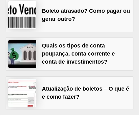
C
Boleto atrasado? Como pagar ou
â
gerar outro?
m
b
i
Quais os tipos de conta
o
poupança, conta corrente e
C
conta de investimentos?
a
r
Atualização de boletos – O que é
t
e como fazer?
ã
o
d
e
c