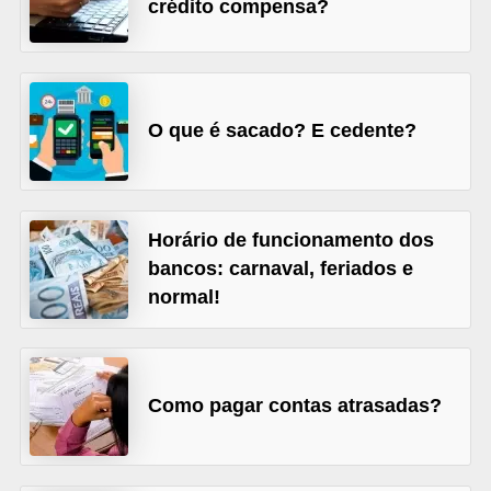
crédito compensa?
õ
e
s
f
O que é sacado? E cedente?
i
n
a
Horário de funcionamento dos
n
bancos: carnaval, feriados e
c
normal!
e
i
r
Como pagar contas atrasadas?
a
s