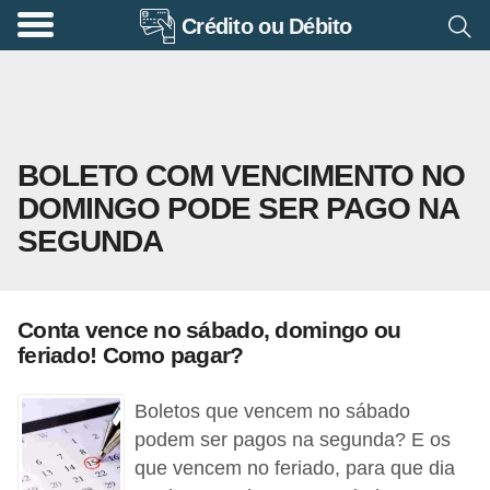
Crédito ou Débito
A
p
o
s
BOLETO COM VENCIMENTO NO
e
DOMINGO PODE SER PAGO NA
n
SEGUNDA
t
a
d
Conta vence no sábado, domingo ou
o
feriado! Como pagar?
r
i
Boletos que vencem no sábado
a
podem ser pagos na segunda? E os
que vencem no feriado, para que dia
B