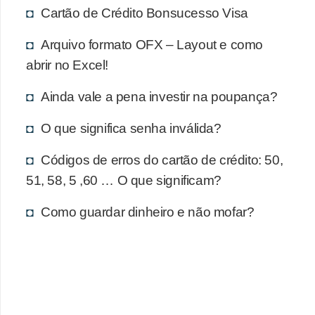
d
Cartão de Crédito Bonsucesso Visa
u
c
Arquivo formato OFX – Layout e como
abrir no Excel!
a
ç
Ainda vale a pena investir na poupança?
ã
O que significa senha inválida?
o
f
Códigos de erros do cartão de crédito: 50,
i
51, 58, 5 ,60 … O que significam?
n
Como guardar dinheiro e não mofar?
a
n
c
e
i