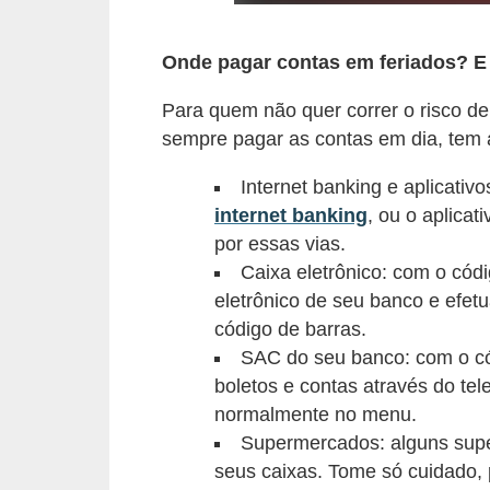
r
a
Onde pagar contas em feriados? E
E
Para quem não quer correr o risco d
m
sempre pagar as contas em dia, tem 
p
r
Internet banking e aplicativ
é
internet banking
, ou o aplicat
por essas vias.
s
Caixa eletrônico: com o códi
t
eletrônico de seu banco e efe
i
código de barras.
m
SAC do seu banco: com o có
o
boletos e contas através do te
s
normalmente no menu.
e
Supermercados: alguns sup
seus caixas. Tome só cuidado, 
f