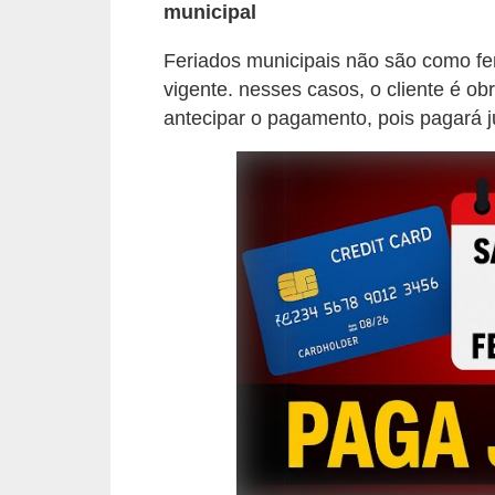
d
municipal
u
Feriados municipais não são como fer
c
vigente. nesses casos, o cliente é ob
a
antecipar o pagamento, pois pagará ju
ç
ã
o
f
i
n
a
n
c
e
i