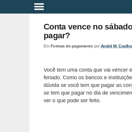
A
p
Conta vence no sábado
o
pagar?
s
Em
Formas de pagamento
por
André M. Coelho
e
n
t
Você tem uma conta que vai vencer 
a
feriado. Como os bancos e instituiçõe
d
dúvida se você tem que pagar as co
o
se tem que pagar no dia de venciment
ver o que pode ser feito.
r
i
a
B