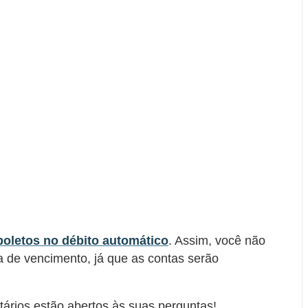
boletos no débito automático
. Assim, você não
a de vencimento, já que as contas serão
rios estão abertos às suas perguntas!