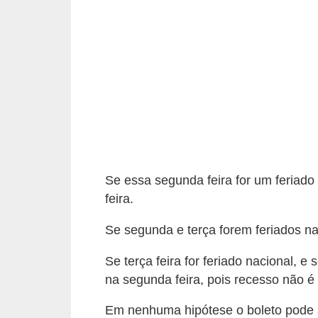
a
n
c
o
s
e
i
n
Se essa segunda feira for um feriado 
s
feira.
t
i
Se segunda e terça forem feriados naci
t
Se terça feira for feriado nacional, e
u
na segunda feira, pois recesso não é 
i
Em nenhuma hipótese o boleto pode se
ç