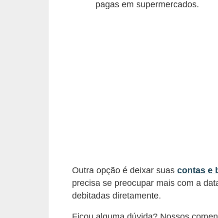
pagas em supermercados.
i
n
a
n
c
i
a
m
e
n
t
o
Outra opção é deixar suas
contas e 
s
precisa se preocupar mais com a dat
debitadas diretamente.
F
Ficou alguma dúvida? Nossos comentá
o