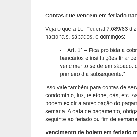
r
é
Contas que vencem em feriado nac
d
Veja o que a Lei Federal 7.089/83 di
i
nacionais, sábados, e domingos:
t
Art. 1° – Fica proibida a co
o
bancários e instituições finance
e
vencimento se dê em sábado, d
d
primeiro dia subsequente.”
é
Isso vale também para contas de serv
b
condomínio, luz, telefone, gás, etc.
i
podem exigir a antecipação do pagamen
t
semana. A data de pagamento, obriga
o
seguinte ao feriado ou fim de semana
E
Vencimento de boleto em feriado m