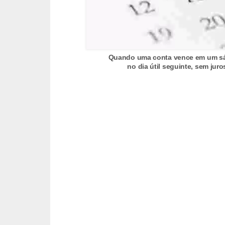
C
â
m
b
Quando uma conta vence em um sáb
i
no dia útil seguinte, sem jur
o
C
a
r
t
ã
o
d
e
c