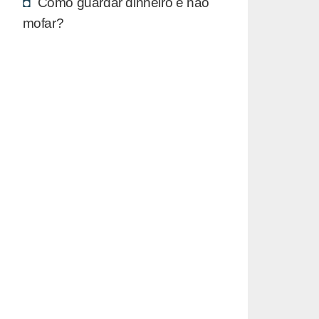
Como guardar dinheiro e não
mofar?