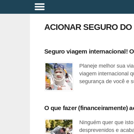
A
p
ACIONAR SEGURO DO
o
s
e
Seguro viagem internacional! O
n
Planeje melhor sua v
t
viagem internacional q
a
segurança de você e su
d
o
r
O que fazer (financeiramente) 
i
a
Ninguém quer que isto
desprevenidos e acaba
B