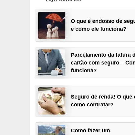
õ
e
O que é endosso de seg
s
e como ele funciona?
f
i
n
Parcelamento da fatura 
a
cartão com seguro – Co
funciona?
n
c
e
Seguro de renda! O que 
i
como contratar?
r
a
s
Como fazer um