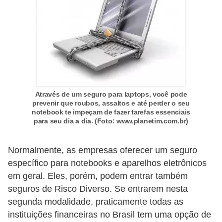
d
u
c
a
ç
ã
o
Através de um seguro para laptops, você pode
prevenir que roubos, assaltos e até perder o seu
f
notebook te impeçam de fazer tarefas essenciais
i
para seu dia a dia. (Foto: www.planetim.com.br)
n
a
Normalmente, as empresas oferecer um seguro
específico para notebooks e aparelhos eletrônicos
n
em geral. Eles, porém, podem entrar também
c
seguros de Risco Diverso. Se entrarem nesta
e
segunda modalidade, praticamente todas as
i
instituições financeiras no Brasil tem uma opção de