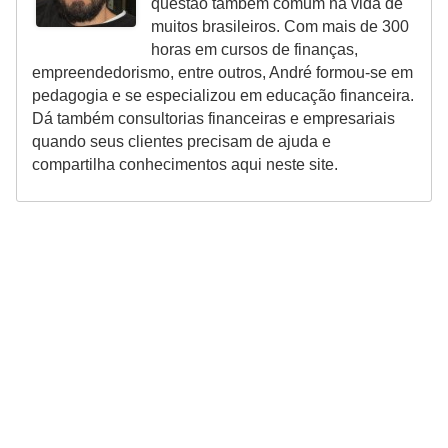
o
questão também comum na vida de
muitos brasileiros. Com mais de 300
I
horas em cursos de finanças,
m
empreendedorismo, entre outros, André formou-se em
pedagogia e se especializou em educação financeira.
p
Dá também consultorias financeiras e empresariais
o
quando seus clientes precisam de ajuda e
s
compartilha conhecimentos aqui neste site.
t
o
d
e
r
e
n
d
a