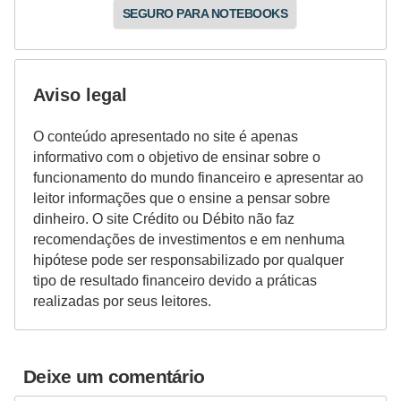
r
SEGURO PARA NOTEBOOKS
e
c
Aviso legal
o
m
O conteúdo apresentado no site é apenas
p
informativo com o objetivo de ensinar sobre o
e
funcionamento do mundo financeiro e apresentar ao
leitor informações que o ensine a pensar sobre
n
dinheiro. O site Crédito ou Débito não faz
s
recomendações de investimentos e em nenhuma
a
hipótese pode ser responsabilizado por qualquer
tipo de resultado financeiro devido a práticas
realizadas por seus leitores.
Deixe um comentário