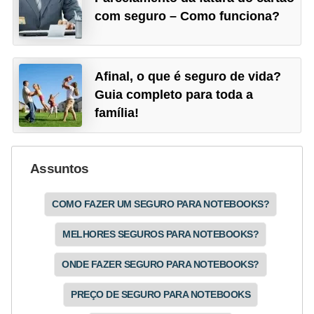
a
com seguro – Como funciona?
n
ç
a
Afinal, o que é seguro de vida?
P
Guia completo para toda a
família!
r
o
g
Assuntos
r
a
COMO FAZER UM SEGURO PARA NOTEBOOKS?
m
MELHORES SEGUROS PARA NOTEBOOKS?
a
s
ONDE FAZER SEGURO PARA NOTEBOOKS?
d
PREÇO DE SEGURO PARA NOTEBOOKS
e