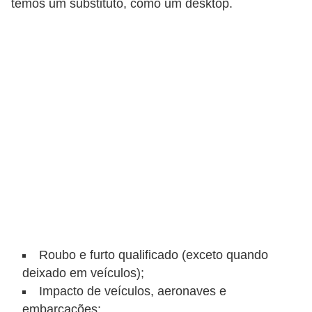
temos um substituto, como um desktop.
a
n
c
o
s
e
i
n
s
t
i
t
Roubo e furto qualificado (exceto quando
u
deixado em veículos);
i
Impacto de veículos, aeronaves e
ç
embarcações;