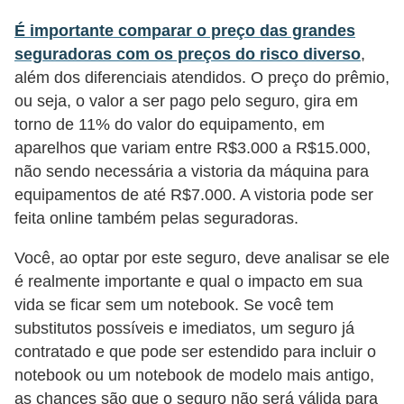
i
É importante comparar o preço das grandes
n
seguradoras com os preços do risco diverso
,
a
além dos diferenciais atendidos. O preço do prêmio,
n
ou seja, o valor a ser pago pelo seguro, gira em
c
torno de 11% do valor do equipamento, em
aparelhos que variam entre R$3.000 a R$15.000,
i
não sendo necessária a vistoria da máquina para
a
equipamentos de até R$7.000. A vistoria pode ser
m
feita online também pelas seguradoras.
e
n
Você, ao optar por este seguro, deve analisar se ele
é realmente importante e qual o impacto em sua
t
vida se ficar sem um notebook. Se você tem
o
substitutos possíveis e imediatos, um seguro já
s
contratado e que pode ser estendido para incluir o
F
notebook ou um notebook de modelo mais antigo,
as chances são que o seguro não será válida para
o