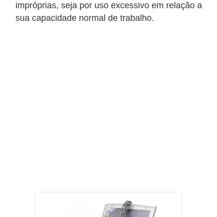
impróprias, seja por uso excessivo em relação a
r
sua capacidade normal de trabalho.
é
d
i
t
o
e
d
é
b
i
t
o
E