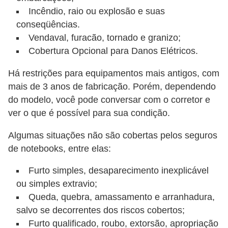
Incêndio, raio ou explosão e suas
õ
conseqüências.
e
Vendaval, furacão, tornado e granizo;
s
Cobertura Opcional para Danos Elétricos.
f
Há restrições para equipamentos mais antigos, com
i
mais de 3 anos de fabricação. Porém, dependendo
n
do modelo, você pode conversar com o corretor e
a
ver o que é possível para sua condição.
n
Algumas situações não são cobertas pelos seguros
c
de notebooks, entre elas:
e
i
Furto simples, desaparecimento inexplicável
r
ou simples extravio;
a
Queda, quebra, amassamento e arranhadura,
salvo se decorrentes dos riscos cobertos;
s
Furto qualificado, roubo, extorsão, apropriação