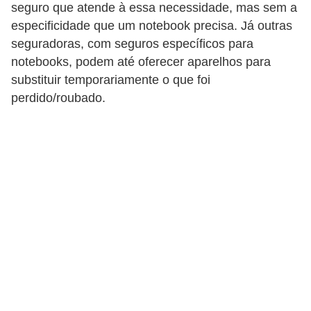
r
seguro que atende à essa necessidade, mas sem a
a
especificidade que um notebook precisa. Já outras
seguradoras, com seguros específicos para
E
notebooks, podem até oferecer aparelhos para
m
substituir temporariamente o que foi
p
perdido/roubado.
r
é
s
t
i
m
o
s
e
f