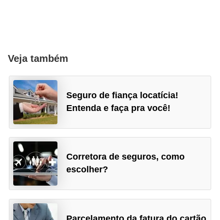
N
e
g
o
Veja também
c
i
Seguro de fiança locatícia!
a
Entenda e faça pra você!
ç
ã
o
Corretora de seguros, como
P
escolher?
o
u
p
Parcelamento da fatura do cartão