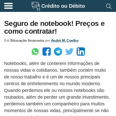
Crédito ou Débito
A
p
Seguro de notebook! Preços e
o
como contratar!
s
Em
Educação financeira
por
André M. Coelho
e
n
t
Notebooks, além de conterem informações de
a
nossas vidas e cotidianos, também contém muito
d
de nosso trabalho e é um de nossos principais
o
centros de entretenimento no mundo moderno.
r
Quando perdemos ele ou nossos notebooks são
i
roubados, além de perder um grande investimento,
perdemos também um companheiro para muitos
a
momentos de nossas vidas, principalmente se não
B