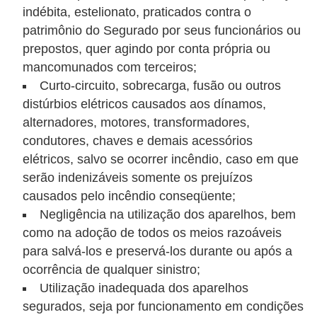
C
indébita, estelionato, praticados contra o
â
patrimônio do Segurado por seus funcionários ou
m
prepostos, quer agindo por conta própria ou
mancomunados com terceiros;
b
Curto-circuito, sobrecarga, fusão ou outros
i
distúrbios elétricos causados aos dínamos,
o
alternadores, motores, transformadores,
C
condutores, chaves e demais acessórios
elétricos, salvo se ocorrer incêndio, caso em que
a
serão indenizáveis somente os prejuízos
r
causados pelo incêndio conseqüente;
t
Negligência na utilização dos aparelhos, bem
ã
como na adoção de todos os meios razoáveis
o
para salvá-los e preservá-los durante ou após a
d
ocorrência de qualquer sinistro;
Utilização inadequada dos aparelhos
e
segurados, seja por funcionamento em condições
c