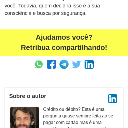
você. Todavia, quem decidirá isso é a sua
r
consciência e busca por segurança.
m
a
s
Ajudamos você?
d
Retribua compartilhando!
e
p
a
g
a
m
Sobre o autor
e
Crédito ou débito? Esta é uma
n
pergunta quase sempre feita ao se
t
pagar com cartão mas é uma