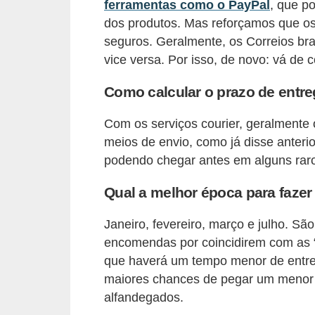
r
ferramentas como o PayPal
, que po
dos produtos. Mas reforçamos que os 
a
seguros. Geralmente, os Correios bras
E
vice versa. Por isso, de novo: vá de c
m
Como calcular o prazo de entr
p
r
Com os serviços courier, geralmente
é
meios de envio, como já disse anteri
s
podendo chegar antes em alguns rar
t
Qual a melhor época para faz
i
m
Janeiro, fevereiro, março e julho. 
o
encomendas por coincidirem com as “f
que haverá um tempo menor de entre
s
maiores chances de pegar um menor
e
alfandegados.
f