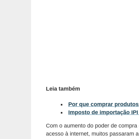
a
n
c
o
s
e
i
n
s
Leia também
t
i
Por que comprar produtos
t
Imposto de importação IPI
u
Com o aumento do poder de compra d
i
acesso à internet, muitos passaram a
ç