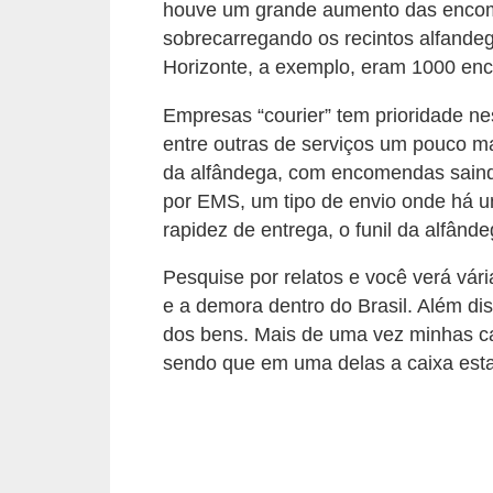
houve um grande aumento das encom
õ
sobrecarregando os recintos alfande
e
Horizonte, a exemplo, eram 1000 enco
s
Empresas “courier” tem prioridade n
f
entre outras de serviços um pouco ma
i
da alfândega, com encomendas sain
n
por EMS, um tipo de envio onde há um
a
rapidez de entrega, o funil da alfând
n
Pesquise por relatos e você verá vá
c
e a demora dentro do Brasil. Além 
e
dos bens. Mais de uma vez minhas c
i
sendo que em uma delas a caixa estav
r
a
s