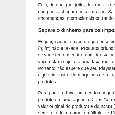
i
Fuja, de qualquer jeito, dos meses
que possa chegar nesses meses. São
n
encomendas internacionais entrando n
a
n
Separe o dinheiro para os imp
c
Esqueça aquele papo de que encome
i
(“gift”) não é taxada. Produtos oriu
a
se você tenta mentir ou omitir o valo
m
você estará sujeito a uma taxa muito 
e
Portanto não espere que seu Playstat
n
algum imposto. Há máquinas de raio-x
t
produtos.
o
Para pagar a taxa, uma carta chegar
s
produto em uma agência X dos Correi
valor original do produto) e do ICMS (
F
sempre o dólar como o múltiplo de 1
o