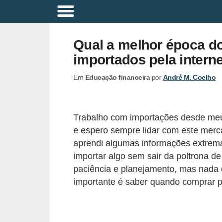
A
p
Qual a melhor época do
o
importados pela intern
s
Em
Educação financeira
por
André M. Coelho
e
n
t
Trabalho com importações desde meus
a
e espero sempre lidar com este merc
d
aprendi algumas informações extrem
o
importar algo sem sair da poltrona 
paciência e planejamento, mas nada 
r
importante é saber quando comprar p
i
a
B