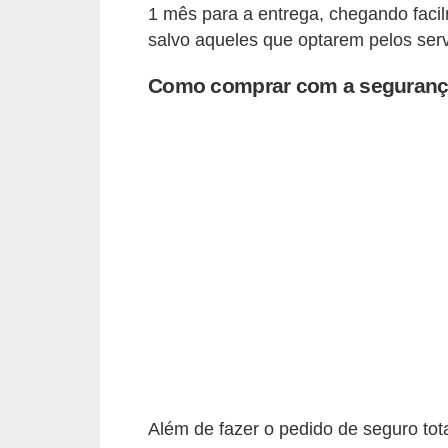
d
1 mês para a entrega, chegando faci
u
salvo aqueles que optarem pelos servi
c
Como comprar com a segurança
a
ç
ã
o
f
i
n
a
n
c
e
i
Além de fazer o pedido de seguro tot