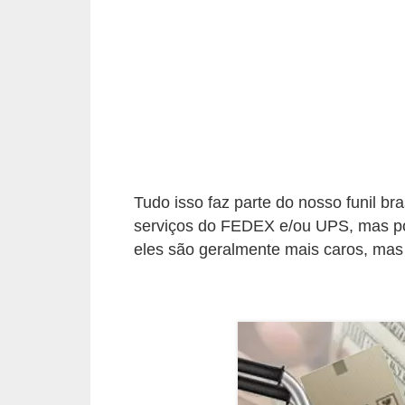
C
â
m
b
i
o
C
Tudo isso faz parte do nosso funil bra
a
serviços do FEDEX e/ou UPS, mas pou
r
eles são geralmente mais caros, mas
t
ã
o
d
e
c