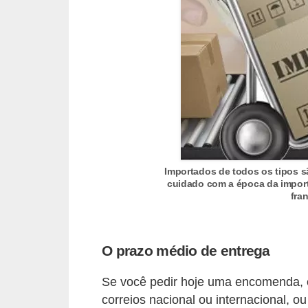
r
é
d
i
t
o
e
d
Importados de todos os tipos s
é
cuidado com a época da import
fra
b
i
t
O prazo médio de entrega
o
Se você pedir hoje uma encomenda, e
E
correios nacional ou internacional, 