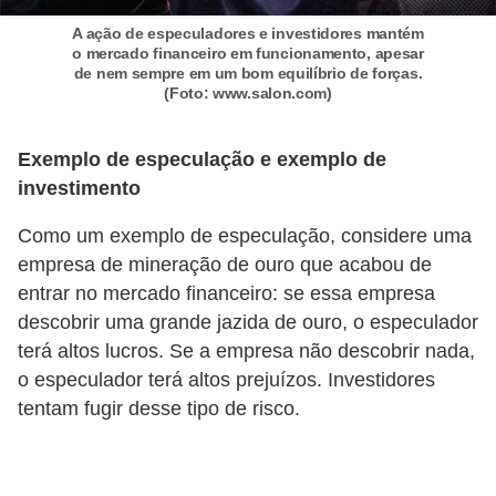
C
A ação de especuladores e investidores mantém
â
o mercado financeiro em funcionamento, apesar
m
de nem sempre em um bom equilíbrio de forças.
(Foto: www.salon.com)
b
i
Exemplo de especulação e exemplo de
o
investimento
C
Como um exemplo de especulação, considere uma
a
empresa de mineração de ouro que acabou de
r
entrar no mercado financeiro: se essa empresa
t
descobrir uma grande jazida de ouro, o especulador
terá altos lucros. Se a empresa não descobrir nada,
ã
o especulador terá altos prejuízos. Investidores
o
tentam fugir desse tipo de risco.
d
e
c