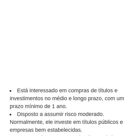
r
a
E
m
p
r
é
s
t
i
Está interessado em compras de títulos e
m
investimentos no médio e longo prazo, com um
o
prazo mínimo de 1 ano.
s
Disposto a assumir risco moderado.
Normalmente, ele investe em títulos públicos e
e
empresas bem estabelecidas.
f