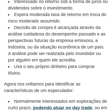
Interessado no retorno sob a forma de juros ou
i
dividendos sobre o investimento.
n
Espera moderada taxa de retorno em troca do
a
risco moderado assumido.
n
Decisão de compra é alcançada através da
c
análise cuidadosa do desempenho passado e as
perspectivas futuras da empresa emissora, a
i
indústria, ou da situação econômica de um país.
a
A análise pode ser realizada pelo investidor ou
m
por alguém em quem ele acredita.
e
Usa o seu próprio dinheiro para comprar
n
títulos.
t
Agora nos voltamos para identificar as
o
características de um especulador:
s
Normalmente interessados em explorações de
F
curto prazo,
podendo atuar no day trade
, ou em
o