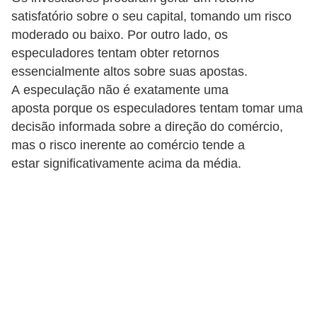
satisfatório sobre o seu capital, tomando um risco
a
moderado ou baixo. Por outro lado, os
n
especuladores tentam obter retornos
c
essencialmente altos sobre suas apostas.
o
A especulação não é exatamente uma
s
aposta porque os especuladores tentam tomar uma
e
decisão informada sobre a direção do comércio,
i
mas o risco inerente ao comércio tende a
estar significativamente acima da média.
n
s
t
i
t
u
i
ç