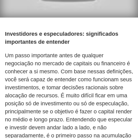
N
e
g
Investidores e especuladores: significados
o
importantes de entender
c
i
Um passo importante antes de qualquer
a
negociação no mercado de capitais ou financeiro é
ç
conhecer a si mesmo. Com base nessas definições,
você será capaz de entender como funcionam seus
ã
investimentos, e tomar decisões racionais sobre
o
alocação de recursos. É muito difícil ficar em uma
P
posição só de investimento ou só de especulação,
o
principalmente se o objetivo é fazer o capital render
no médio e longo prazo. Entendendo que especular
u
e investir devem andar lado a lado, e não
p
separadamente, é o primeiro passo na acumulação