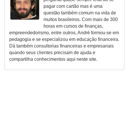
r
pagar com cartão mas é uma
e
questão também comum na vida de
muitos brasileiros. Com mais de 300
c
horas em cursos de finanças,
o
empreendedorismo, entre outros, André formou-se em
m
pedagogia e se especializou em educação financeira.
Dá também consultorias financeiras e empresariais
p
quando seus clientes precisam de ajuda e
e
compartilha conhecimentos aqui neste site.
n
s
a