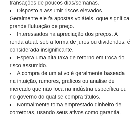
transações de poucos dias/semanas.
r
Disposto a assumir riscos elevados.
m
Geralmente ele fa apostas voláteis, oque significa
grande flutuação de preço.
a
Interessados na apreciação dos preços. A
s
renda atual, sob a forma de juros ou dividendos, é
d
considerada insignificante.
e
Espera uma alta taxa de retorno em troca do
p
risco assumido.
a
A compra de um ativo é geralmente baseada
g
na intuição, rumores, gráficos ou análise de
mercado que não foca na indústria específica ou
a
no governo do qual se compra títulos.
m
Normalmente toma emprestado dinheiro de
e
corretoras, usando seus ativos como garantia.
n
t