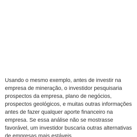
r
é
d
i
t
o
e
d
é
Usando o mesmo exemplo, antes de investir na
empresa de mineração, o investidor pesquisaria
b
prospectos da empresa, plano de negócios,
i
prospectos geológicos, e muitas outras informações
t
antes de fazer qualquer aporte financeiro na
o
empresa. Se essa análise não se mostrasse
favorável, um investidor buscaria outras alternativas
E
de empresas mais estáveis.