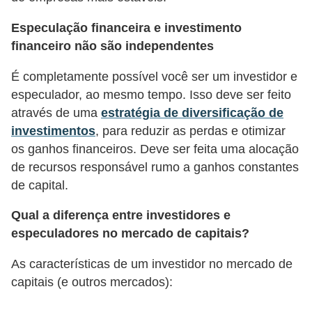
d
u
Especulação financeira e investimento
c
financeiro não são independentes
a
É completamente possível você ser um investidor e
ç
especulador, ao mesmo tempo. Isso deve ser feito
ã
através de uma
estratégia de diversificação de
o
investimentos
, para reduzir as perdas e otimizar
f
os ganhos financeiros. Deve ser feita uma alocação
de recursos responsável rumo a ganhos constantes
i
de capital.
n
a
Qual a diferença entre investidores e
n
especuladores no mercado de capitais?
c
As características de um investidor no mercado de
e
capitais (e outros mercados):
i