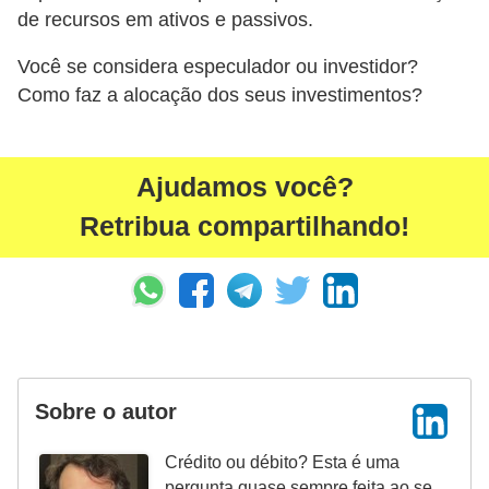
a
de recursos em ativos e passivos.
n
Você se considera especulador ou investidor?
ç
Como faz a alocação dos seus investimentos?
a
P
r
Ajudamos você?
o
Retribua compartilhando!
g
r
a
m
a
s
Sobre o autor
d
Crédito ou débito? Esta é uma
e
pergunta quase sempre feita ao se