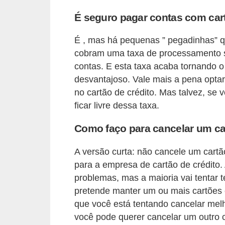
r
É seguro pagar contas com cart
é
d
É , mas há pequenas ” pegadinhas” 
cobram uma taxa de processamento se
i
contas. E esta taxa acaba tornando o
t
desvantajoso. Vale mais a pena optar
o
no cartão de crédito. Mas talvez, se
e
ficar livre dessa taxa.
d
Como faço para cancelar um ca
é
b
A versão curta: não cancele um cart
i
para a empresa de cartão de crédito
t
problemas, mas a maioria vai tentar 
pretende manter um ou mais cartões e
o
que você está tentando cancelar mel
E
você pode querer cancelar um outro 