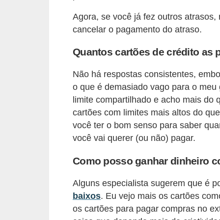
i
Agora, se você já fez outros atrasos,
n
cancelar o pagamento do atraso.
a
Quantos cartões de crédito as
n
c
Não há respostas consistentes, embor
i
o que é demasiado vago para o meu g
a
limite compartilhado e acho mais do 
m
cartões com limites mais altos do qu
você ter o bom senso para saber qua
e
você vai querer (ou não) pagar.
n
t
Como posso ganhar dinheiro co
o
Alguns especialista sugerem que é p
s
baixos
. Eu vejo mais os cartões com
F
os cartões para pagar compras no ex
o