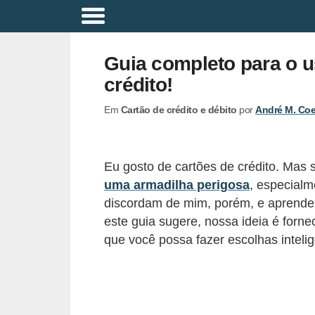
A
p
Guia completo para o us
o
crédito!
s
Em
Cartão de crédito e débito
por
André M. Co
e
n
t
Eu gosto de cartões de crédito. Mas
a
uma armadilha perigosa
, especialm
d
discordam de mim, porém, e aprende
o
este guia sugere, nossa ideia é forne
que você possa fazer escolhas intelig
r
i
a
B