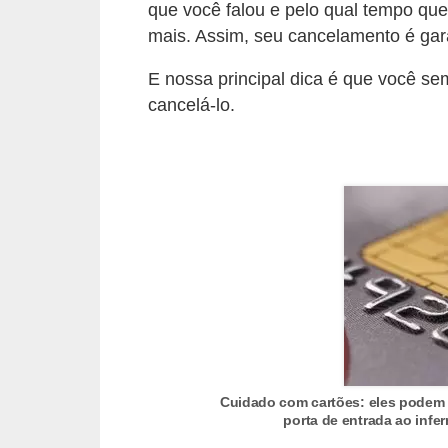
d
que você falou e pelo qual tempo que
u
mais. Assim, seu cancelamento é gar
c
E nossa principal dica é que você se
a
cancelá-lo.
ç
ã
o
f
i
n
a
n
c
e
Cuidado com cartões: eles podem 
i
porta de entrada ao infe