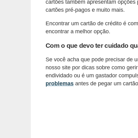
cartões também apresentam opções p
õ
cartões pré-pagos e muito mais.
e
Encontrar um cartão de crédito é co
s
encontrar a melhor opção.
f
i
Com o que devo ter cuidado qu
n
Se você acha que pode precisar de um 
a
nosso site por dicas sobre como geri
n
endividado ou é um gastador compuls
c
problemas
antes de pegar um cartão 
e
i
r
a
s