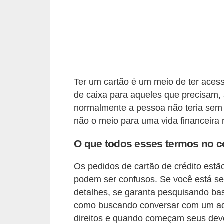
C
â
m
b
i
o
Ter um cartão é um meio de ter acess
de caixa para aqueles que precisam,
C
normalmente a pessoa não teria sem 
a
não o meio para uma vida financeira 
r
O que todos esses termos no c
t
ã
Os pedidos de cartão de crédito estã
o
podem ser confusos. Se você está se
d
detalhes, se garanta pesquisando bas
e
como buscando conversar com um ad
direitos e quando começam seus deve
c