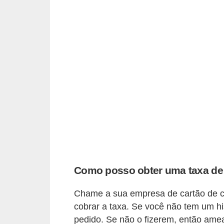
r
a
E
m
p
r
é
s
t
i
m
Como posso obter uma taxa de
o
s
Chame a sua empresa de cartão de c
e
cobrar a taxa. Se você não tem um hi
f
pedido. Se não o fizerem, então amea