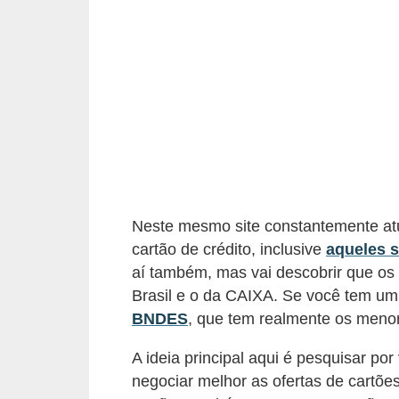
a
n
c
o
s
e
i
n
Neste mesmo site constantemente at
s
cartão de crédito, inclusive
aqueles 
t
aí também, mas vai descobrir que os
i
Brasil e o da CAIXA. Se você tem um 
t
BNDES
, que tem realmente os menor
u
A ideia principal aqui é pesquisar p
i
negociar melhor as ofertas de cartões
ç