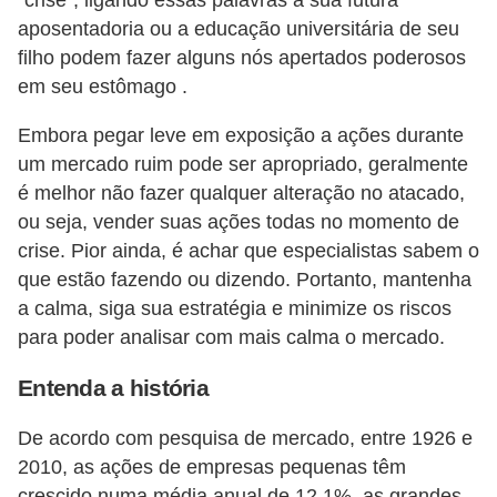
“crise”, ligando essas palavras à sua futura
õ
aposentadoria ou a educação universitária de seu
filho podem fazer alguns nós apertados poderosos
e
em seu estômago .
s
f
Embora pegar leve em exposição a ações durante
i
um mercado ruim pode ser apropriado, geralmente
é melhor não fazer qualquer alteração no atacado,
n
ou seja, vender suas ações todas no momento de
a
crise. Pior ainda, é achar que especialistas sabem o
n
que estão fazendo ou dizendo. Portanto, mantenha
c
a calma, siga sua estratégia e minimize os riscos
e
para poder analisar com mais calma o mercado.
i
Entenda a história
r
a
De acordo com pesquisa de mercado, entre 1926 e
s
2010, as ações de empresas pequenas têm
crescido numa média anual de 12,1%, as grandes