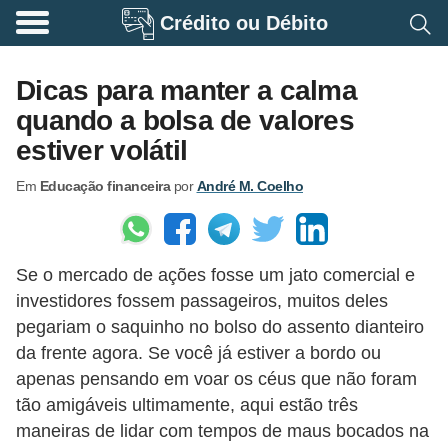
Crédito ou Débito
A
p
Dicas para manter a calma
o
quando a bolsa de valores
s
estiver volátil
e
Em
Educação financeira
por
André M. Coelho
n
t
a
Se o mercado de ações fosse um jato comercial e
d
investidores fossem passageiros, muitos deles
o
pegariam o saquinho no bolso do assento dianteiro
r
da frente agora. Se você já estiver a bordo ou
i
apenas pensando em voar os céus que não foram
a
tão amigáveis ultimamente, aqui estão três
maneiras de lidar com tempos de maus bocados na
B