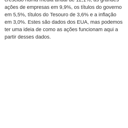
C
ações de empresas em 9,9%, os títulos do governo
â
em 5,5%, títulos do Tesouro de 3,6% e a inflação
m
em 3,0%. Estes são dados dos EUA, mas podemos
b
ter uma ideia de como as ações funcionam aqui a
i
partir desses dados.
o
C
a
r
t
ã
o
d
e
c