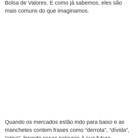
Bolsa de Valores. E como já sabemos, eles são
a
mais comuns do que imaginamos.
n
c
o
s
e
i
n
s
t
i
t
u
Quando os mercados estão indo para baixo e as
i
manchetes contem frases como “derrota”, “dívida”,
ç