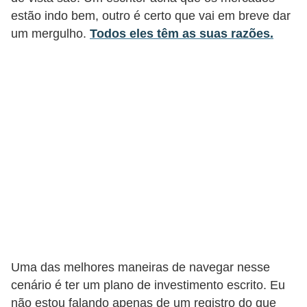
estão indo bem, outro é certo que vai em breve dar
r
um mergulho.
Todos eles têm as suas razões.
m
a
s
d
e
p
a
g
a
m
e
n
Uma das melhores maneiras de navegar nesse
cenário é ter um plano de investimento escrito. Eu
t
não estou falando apenas de um registro do que