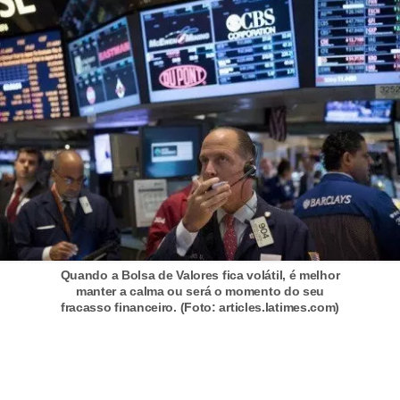
d
u
c
a
ç
ã
o
f
i
n
a
Quando a Bolsa de Valores fica volátil, é melhor
manter a calma ou será o momento do seu
n
fracasso financeiro. (Foto: articles.latimes.com)
c
e
i