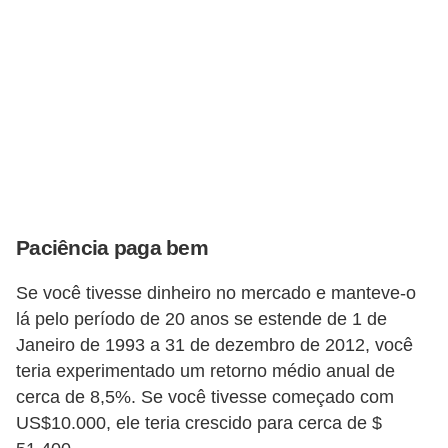
r
a
E
m
p
r
é
s
Paciência paga bem
t
i
Se você tivesse dinheiro no mercado e manteve-o
m
lá pelo período de 20 anos se estende de 1 de
o
Janeiro de 1993 a 31 de dezembro de 2012, você
teria experimentado um retorno médio anual de
s
cerca de 8,5%. Se você tivesse começado com
e
US$10.000, ele teria crescido para cerca de $
f