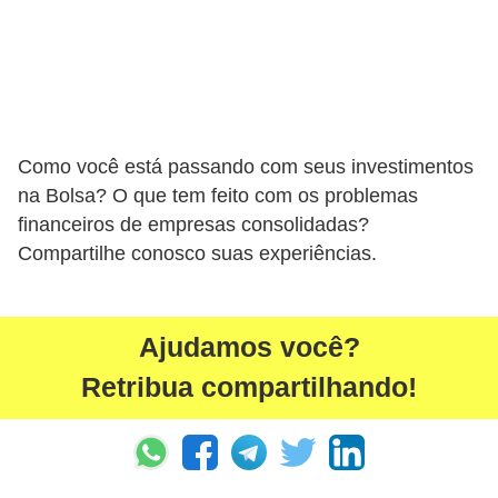
a
n
ç
a
P
Como você está passando com seus investimentos
r
na Bolsa? O que tem feito com os problemas
o
financeiros de empresas consolidadas?
g
Compartilhe conosco suas experiências.
r
a
Ajudamos você?
m
a
Retribua compartilhando!
s
d
e