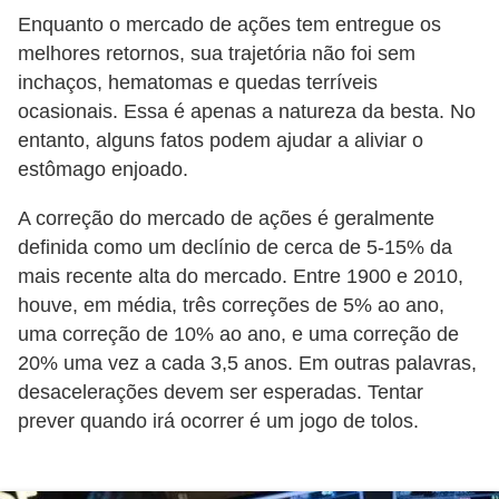
r
Enquanto o mercado de ações tem entregue os
melhores retornos, sua trajetória não foi sem
é
inchaços, hematomas e quedas terríveis
d
ocasionais. Essa é apenas a natureza da besta. No
i
entanto, alguns fatos podem ajudar a aliviar o
t
estômago enjoado.
o
A correção do mercado de ações é geralmente
e
definida como um declínio de cerca de 5-15% da
d
mais recente alta do mercado. Entre 1900 e 2010,
é
houve, em média, três correções de 5% ao ano,
b
uma correção de 10% ao ano, e uma correção de
i
20% uma vez a cada 3,5 anos. Em outras palavras,
t
desacelerações devem ser esperadas. Tentar
prever quando irá ocorrer é um jogo de tolos.
o
E