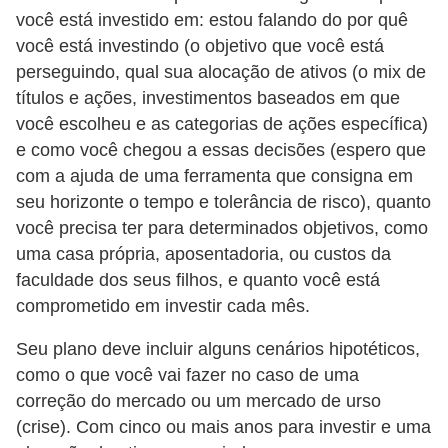
o
você está investido em: estou falando do por quê
I
você está investindo (o objetivo que você está
m
perseguindo, qual sua alocação de ativos (o mix de
títulos e ações, investimentos baseados em que
p
você escolheu e as categorias de ações específica)
o
e como você chegou a essas decisões (espero que
s
com a ajuda de uma ferramenta que consigna em
t
seu horizonte o tempo e tolerância de risco), quanto
o
você precisa ter para determinados objetivos, como
d
uma casa própria, aposentadoria, ou custos da
e
faculdade dos seus filhos, e quanto você está
comprometido em investir cada mês.
r
e
Seu plano deve incluir alguns cenários hipotéticos,
n
como o que você vai fazer no caso de uma
d
correção do mercado ou um mercado de urso
(crise). Com cinco ou mais anos para investir e uma
a