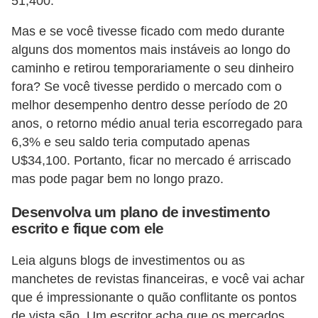
51,400.
i
Mas e se você tivesse ficado com medo durante
n
alguns dos momentos mais instáveis ao longo do
a
caminho e retirou temporariamente o seu dinheiro
n
fora? Se você tivesse perdido o mercado com o
c
melhor desempenho dentro desse período de 20
i
anos, o retorno médio anual teria escorregado para
a
6,3% e seu saldo teria computado apenas
m
U$34,100. Portanto, ficar no mercado é arriscado
mas pode pagar bem no longo prazo.
e
n
Desenvolva um plano de investimento
t
escrito e fique com ele
o
Leia alguns blogs de investimentos ou as
s
manchetes de revistas financeiras, e você vai achar
F
que é impressionante o quão conflitante os pontos
de vista são. Um escritor acha que os mercados
o