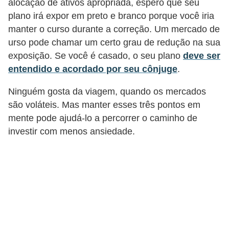
alocação de ativos apropriada, espero que seu
N
plano irá expor em preto e branco porque você iria
e
manter o curso durante a correção. Um mercado de
g
urso pode chamar um certo grau de redução na sua
exposição. Se você é casado, o seu plano
deve ser
o
entendido e acordado por seu cônjuge
.
c
i
Ninguém gosta da viagem, quando os mercados
a
são voláteis. Mas manter esses três pontos em
mente pode ajudá-lo a percorrer o caminho de
ç
investir com menos ansiedade.
ã
o
P
o
u
p