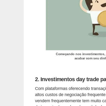
r
é
d
i
t
o
e
d
Começando nos investimentos, é 
acabar com seu dinh
é
b
i
2. Investimentos day trade pa
t
Com plataformas oferecendo transaçõe
o
altos custos de negociação frequent
E
vendem frequentemente tem muito cap