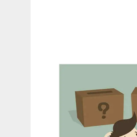
C
â
m
b
i
o
C
a
r
t
ã
o
d
e
c