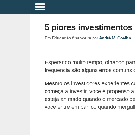
A
p
5 piores investimentos 
o
Em
Educação financeira
por
André M. Coelho
s
e
n
Esperando muito tempo, olhando para 
t
frequência são alguns erros comuns d
a
Mesmo os investidores experientes 
d
começa a investir, você é propenso 
o
esteja animado quando o mercado de 
r
você entre em pânico quando mergulh
i
a
B