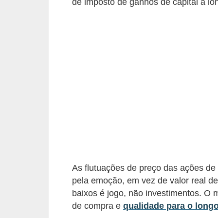
d
de imposto de ganhos de capital a lo
u
c
a
ç
ã
o
f
i
n
a
n
As flutuações de preço das ações de
c
pela emoção, em vez de valor real d
e
baixos é jogo, não investimentos. 
i
de compra e
qualidade para o long