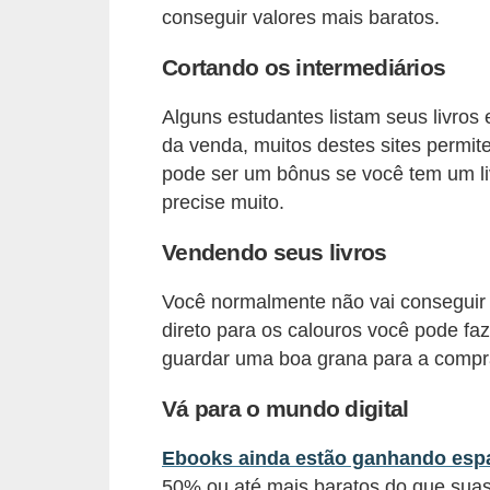
conseguir valores mais baratos.
i
n
Cortando os intermediários
a
n
Alguns estudantes listam seus livros 
da venda, muitos destes sites permite
c
pode ser um bônus se você tem um li
i
precise muito.
a
m
Vendendo seus livros
e
Você normalmente não vai conseguir
n
direto para os calouros você pode faz
t
guardar uma boa grana para a compra 
o
Vá para o mundo digital
s
F
Ebooks ainda estão ganhando espa
50% ou até mais baratos do que suas 
o