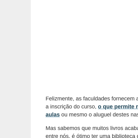
a
n
c
o
s
e
i
n
s
t
Felizmente, as faculdades fornecem ao
i
a inscrição do curso,
o que permite 
t
aulas
ou mesmo o aluguel destes nas 
u
i
Mas sabemos que muitos livros acaba
entre nós, é ótimo ter uma bibliotec
ç