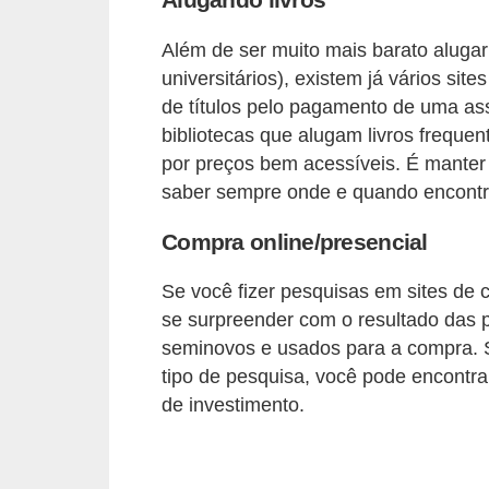
d
u
Além de ser muito mais barato alugar 
c
universitários), existem já vários si
a
de títulos pelo pagamento de uma as
ç
bibliotecas que alugam livros freque
por preços bem acessíveis. É manter 
ã
saber sempre onde e quando encontrar
o
f
Compra online/presencial
i
Se você fizer pesquisas em sites de 
n
se surpreender com o resultado das p
a
seminovos e usados para a compra.
n
tipo de pesquisa, você pode encontra
c
de investimento.
e
i