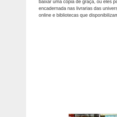
baixar uma cópia de graça, ou eles
C
encadernada nas livrarias das unive
â
online e bibliotecas que disponibiliza
m
b
i
o
C
a
r
t
ã
o
d
e
c