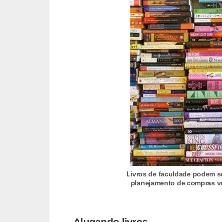
r
é
d
i
t
o
e
d
é
b
i
t
Livros de faculdade podem s
planejamento de compras vo
o
E
Alugando livros