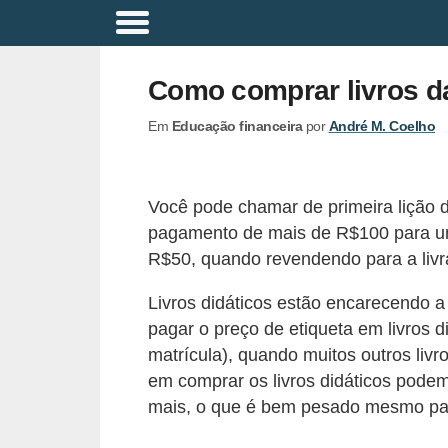
A
p
Como comprar livros d
o
Em
Educação financeira
por
André M. Coelho
s
e
n
Você pode chamar de primeira lição d
t
pagamento de mais de R$100 para um
a
R$50, quando revendendo para a livra
d
Livros didáticos estão encarecendo a
o
pagar o preço de etiqueta em livros 
r
matrícula), quando muitos outros liv
i
em comprar os livros didáticos podem
a
mais, o que é bem pesado mesmo par
B