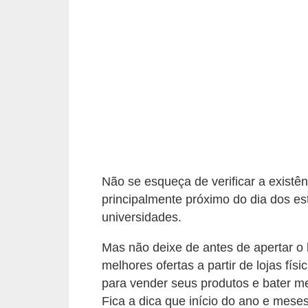
r
a
E
m
p
r
é
s
t
Não se esqueça de verificar a existên
i
principalmente próximo do dia dos est
m
universidades.
o
Mas não deixe de antes de apertar o
s
melhores ofertas a partir de lojas fí
e
para vender seus produtos e bater me
f
Fica a dica que início do ano e mese