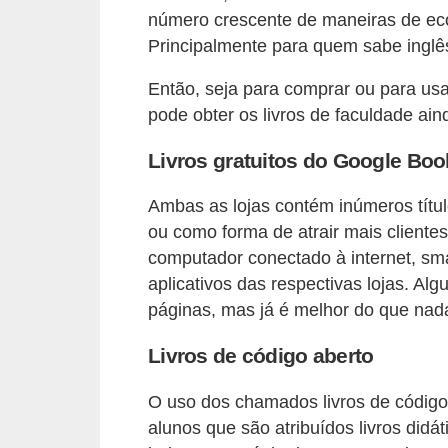
número crescente de maneiras de eco
õ
Principalmente para quem sabe inglês
e
s
Então, seja para comprar ou para us
pode obter os livros de faculdade ain
f
i
Livros gratuitos do Google Bo
n
a
Ambas as lojas contém inúmeros títul
ou como forma de atrair mais cliente
n
computador conectado à internet, sm
c
aplicativos das respectivas lojas. Al
e
páginas, mas já é melhor do que nad
i
Livros de código aberto
r
a
O uso dos chamados livros de códig
s
alunos que são atribuídos livros did