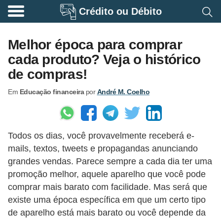
Crédito ou Débito
A
p
Melhor época para comprar
o
cada produto? Veja o histórico
s
de compras!
e
Em
Educação financeira
por
André M. Coelho
n
t
a
Todos os dias, você provavelmente receberá e-
d
mails, textos, tweets e propagandas anunciando
o
grandes vendas. Parece sempre a cada dia ter uma
r
promoção melhor, aquele aparelho que você pode
i
comprar mais barato com facilidade. Mas será que
a
existe uma época específica em que um certo tipo
de aparelho está mais barato ou você depende da
B