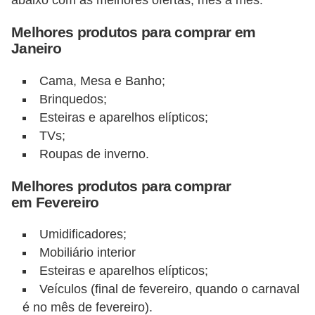
abaixo com as melhores ofertas, mês a mês:
õ
Melhores produtos para comprar em
e
Janeiro
s
Cama, Mesa e Banho;
f
Brinquedos;
i
Esteiras e aparelhos elípticos;
n
TVs;
a
Roupas de inverno.
n
Melhores produtos para comprar
c
em Fevereiro
e
i
Umidificadores;
r
Mobiliário interior
Esteiras e aparelhos elípticos;
a
Veículos (final de fevereiro, quando o carnaval
s
é no mês de fevereiro).