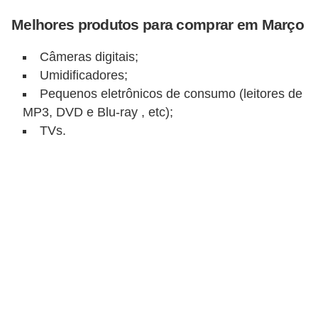
C
Melhores produtos para comprar em Março
â
m
Câmeras digitais;
b
Umidificadores;
i
Pequenos eletrônicos de consumo (leitores de
o
MP3, DVD e Blu-ray , etc);
TVs.
C
a
r
t
ã
o
d
e
c