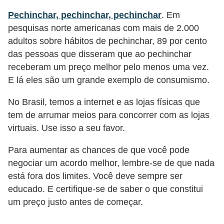
a
Pechinchar, pechinchar, pechinchar
. Em
n
pesquisas norte americanas com mais de 2.000
ç
adultos sobre hábitos de pechinchar, 89 por cento
a
das pessoas que disseram que ao pechinchar
P
receberam um preço melhor pelo menos uma vez.
E lá eles são um grande exemplo de consumismo.
r
o
No Brasil, temos a internet e as lojas físicas que
g
tem de arrumar meios para concorrer com as lojas
r
virtuais. Use isso a seu favor.
a
Para aumentar as chances de que você pode
m
negociar um acordo melhor, lembre-se de que nada
a
está fora dos limites. Você deve sempre ser
s
educado. E certifique-se de saber o que constitui
um preço justo antes de começar.
d
e