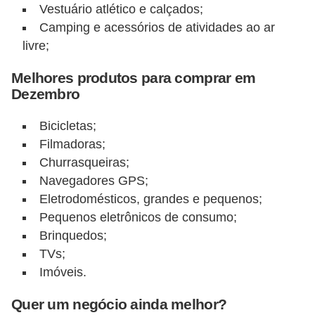
Vestuário atlético e calçados;
N
Camping e acessórios de atividades ao ar
e
livre;
g
Melhores produtos para comprar em
o
Dezembro
c
i
Bicicletas;
a
Filmadoras;
Churrasqueiras;
ç
Navegadores GPS;
ã
Eletrodomésticos, grandes e pequenos;
o
Pequenos eletrônicos de consumo;
P
Brinquedos;
TVs;
o
Imóveis.
u
p
Quer um negócio ainda melhor?