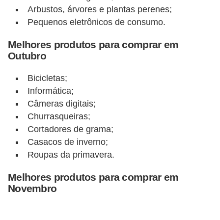
Arbustos, árvores e plantas perenes;
r
Pequenos eletrônicos de consumo.
m
a
Melhores produtos para comprar em
Outubro
s
d
Bicicletas;
e
Informática;
p
Câmeras digitais;
Churrasqueiras;
a
Cortadores de grama;
g
Casacos de inverno;
a
Roupas da primavera.
m
e
Melhores produtos para comprar em
Novembro
n
t