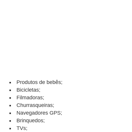
o
I
m
p
o
s
t
o
d
Produtos de bebês;
e
Bicicletas;
r
Filmadoras;
e
Churrasqueiras;
n
Navegadores GPS;
d
Brinquedos;
a
TVs;