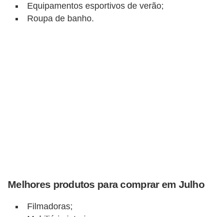
r
Equipamentos esportivos de verão;
a
Roupa de banho.
E
m
p
r
é
s
t
i
m
o
s
Melhores produtos para comprar em Julho
e
Filmadoras;
f