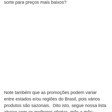
sorte para preços mais baixos?
a
n
c
o
s
e
i
n
s
t
i
t
Note também que as promoções podem variar
u
entre estados e/ou regiões do Brasil, pois vários
i
produtos são sazonais. Dito isto, segue nossa lista
ç