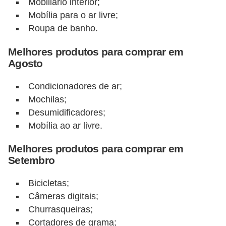
Mobiliário interior;
i
Mobília para o ar livre;
n
Roupa de banho.
a
Melhores produtos para comprar em
n
Agosto
c
i
Condicionadores de ar;
a
Mochilas;
Desumidificadores;
m
Mobília ao ar livre.
e
n
Melhores produtos para comprar em
t
Setembro
o
Bicicletas;
s
Câmeras digitais;
Churrasqueiras;
F
Cortadores de grama;
o