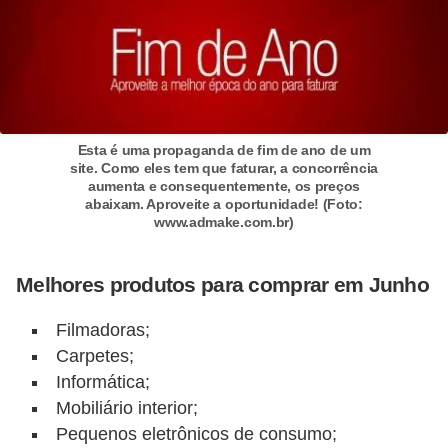
d
u
c
a
ç
ã
Esta é uma propaganda de fim de ano de um
site. Como eles tem que faturar, a concorrência
o
aumenta e consequentemente, os preços
abaixam. Aproveite a oportunidade! (Foto:
f
www.admake.com.br)
i
n
Melhores produtos para comprar em Junho
a
Filmadoras;
n
Carpetes;
c
Informática;
e
Mobiliário interior;
i
Pequenos eletrônicos de consumo;