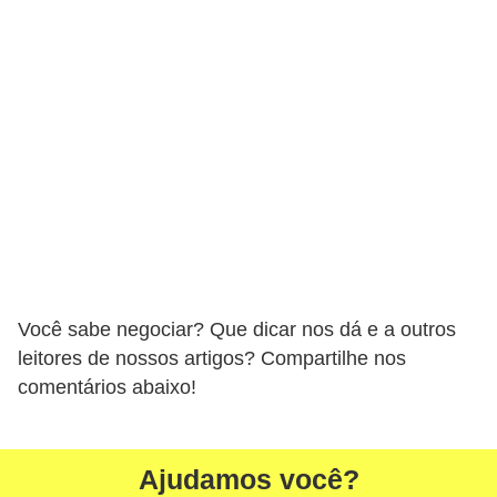
r
e
c
o
m
p
e
n
s
a
Você sabe negociar? Que dicar nos dá e a outros
leitores de nossos artigos? Compartilhe nos
comentários abaixo!
Ajudamos você?