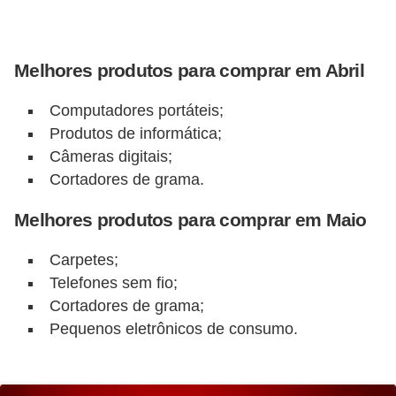
r
é
Melhores produtos para comprar em Abril
d
i
Computadores portáteis;
t
Produtos de informática;
o
Câmeras digitais;
e
Cortadores de grama.
d
Melhores produtos para comprar em Maio
é
b
Carpetes;
i
Telefones sem fio;
Cortadores de grama;
t
Pequenos eletrônicos de consumo.
o
E