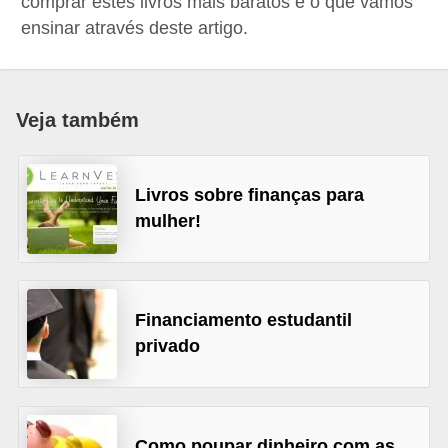
comprar estes livros mais baratos é o que vamos
a
ensinar através deste artigo.
n
c
o
Veja também
s
e
Livros sobre finanças para
i
mulher!
n
s
t
Financiamento estudantil
i
privado
t
u
i
ç
Como poupar dinheiro com as