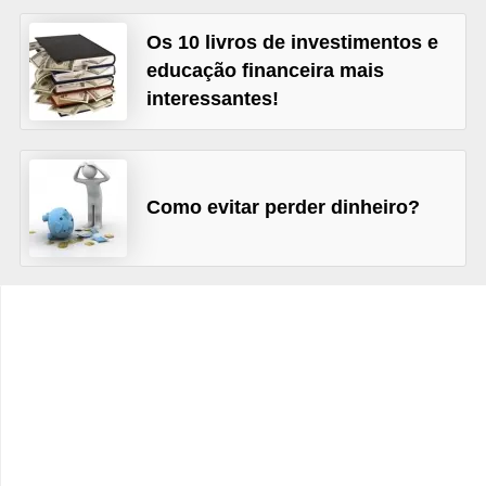
C
â
Os 10 livros de investimentos e
educação financeira mais
m
interessantes!
b
i
o
Como evitar perder dinheiro?
C
a
r
t
ã
o
d
e
c