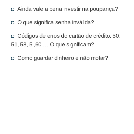
d
Ainda vale a pena investir na poupança?
u
c
O que significa senha inválida?
a
Códigos de erros do cartão de crédito: 50,
ç
51, 58, 5 ,60 … O que significam?
ã
o
Como guardar dinheiro e não mofar?
f
i
n
a
n
c
e
i