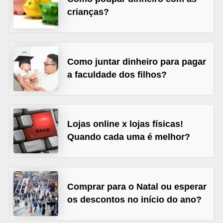
crianças?
õ
e
s
f
Como juntar dinheiro para pagar
i
a faculdade dos filhos?
n
a
n
Lojas online x lojas físicas!
c
Quando cada uma é melhor?
e
i
r
Comprar para o Natal ou esperar
a
os descontos no início do ano?
s