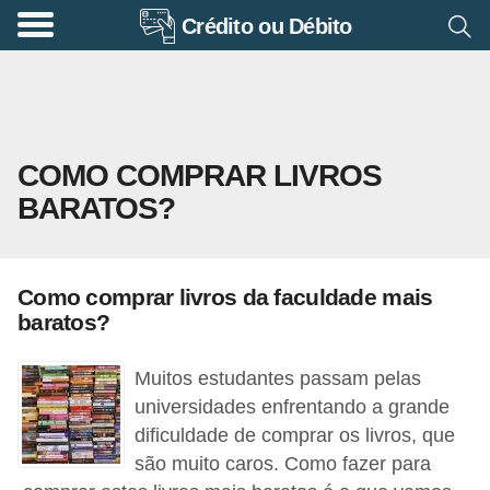
Crédito ou Débito
A
p
o
s
COMO COMPRAR LIVROS
e
BARATOS?
n
t
a
Como comprar livros da faculdade mais
d
baratos?
o
r
Muitos estudantes passam pelas
i
universidades enfrentando a grande
dificuldade de comprar os livros, que
a
são muito caros. Como fazer para
B