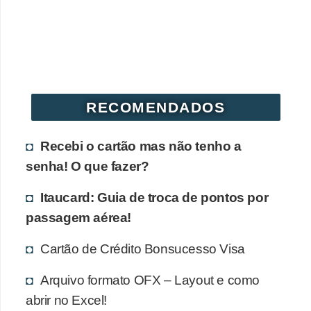
r
é
d
i
t
RECOMENDADOS
o
e
Recebi o cartão mas não tenho a
d
senha! O que fazer?
é
Itaucard: Guia de troca de pontos por
b
passagem aérea!
i
t
Cartão de Crédito Bonsucesso Visa
o
Arquivo formato OFX – Layout e como
E
abrir no Excel!