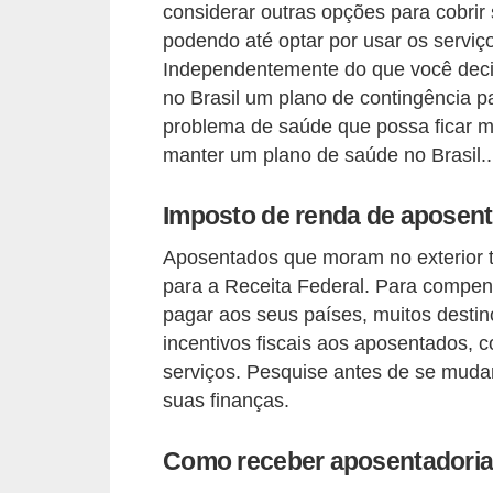
r
considerar outras opções para cobri
a
podendo até optar por usar os servi
Independentemente do que você decid
E
no Brasil um plano de contingência 
m
problema de saúde que possa ficar m
p
manter um plano de saúde no Brasil..
r
Imposto de renda de aposenta
é
s
Aposentados que moram no exterior 
t
para a Receita Federal. Para compe
i
pagar aos seus países, muitos dest
incentivos fiscais aos aposentados,
m
serviços. Pesquise antes de se muda
o
suas finanças.
s
e
Como receber aposentadoria
f