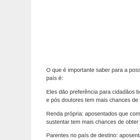
a
n
c
o
s
e
i
O que é importante saber para a poss
n
país é:
s
t
Eles dão preferência para cidadãos 
e pós doutores tem mais chances de o
i
t
Renda própria: aposentados que com
u
sustentar tem mais chances de obter 
i
Parentes no país de destino: aposen
ç