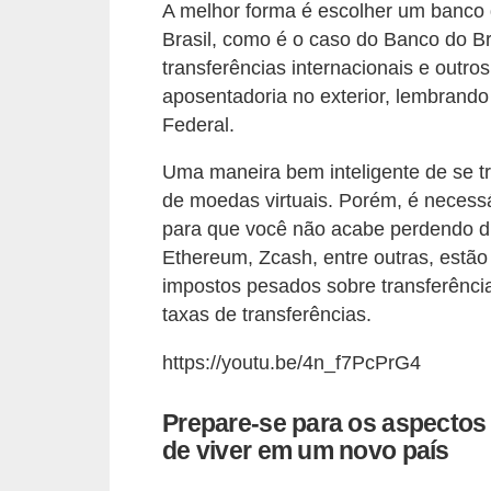
A melhor forma é escolher um banco 
i
Brasil, como é o caso do Banco do Br
n
transferências internacionais e outro
a
aposentadoria no exterior, lembrando 
n
Federal.
c
Uma maneira bem inteligente de se tra
i
de moedas virtuais. Porém, é neces
a
para que você não acabe perdendo di
m
Ethereum, Zcash, entre outras, estão
e
impostos pesados sobre transferênci
n
taxas de transferências.
t
https://youtu.be/4n_f7PcPrG4
o
s
Prepare-se para os aspectos 
de viver em um novo país
F
o