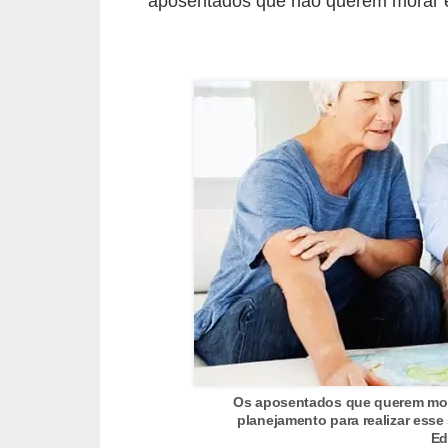
aposentados que não querem morar em
r
é
d
i
t
o
e
d
é
b
i
t
o
Os aposentados que querem mora
E
planejamento para realizar esse
Ed