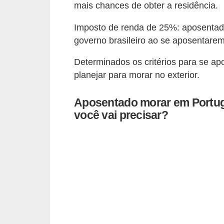
mais chances de obter a residência.
õ
Imposto de renda de 25%: aposentad
e
governo brasileiro ao se aposentarem
s
f
Determinados os critérios para se ap
i
planejar para morar no exterior.
n
Aposentado morar em Portuga
a
você vai precisar?
n
c
e
i
r
a
s