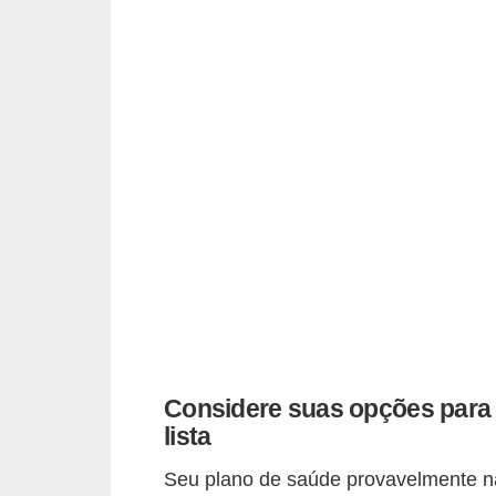
d
u
c
a
ç
ã
o
f
i
n
a
n
c
Considere suas opções para 
lista
e
i
Seu plano de saúde provavelmente não