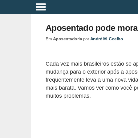
A
p
Aposentado pode morar
o
Em
Aposentadoria
por
André M. Coelho
s
e
n
Cada vez mais brasileiros estão se ap
t
mudança para o exterior após a apos
a
freqüentemente leva a uma nova vida
d
mais barata. Vamos ver como você p
muitos problemas.
o
r
i
a
B