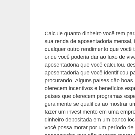
C
â
m
b
Calcule quanto dinheiro você tem par
i
sua renda de aposentadoria mensal, i
o
qualquer outro rendimento que você ten
onde você poderia dar ao luxo de vi
C
aposentadoria que você calculou, d
a
aposentadoria que você identificou p
r
procurando. Alguns países dão boas-
t
oferecem incentivos e benefícios esp
ã
países que oferecem programas espec
geralmente se qualifica ao mostrar 
o
fazer um investimento em uma empres
d
dinheiro depositada em um banco loc
e
você possa morar por um período de 
c