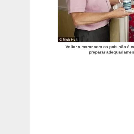
d
u
c
a
ç
ã
Voltar a morar com os pais não é n
preparar adequadamente
o
f
i
n
a
n
c
e
i