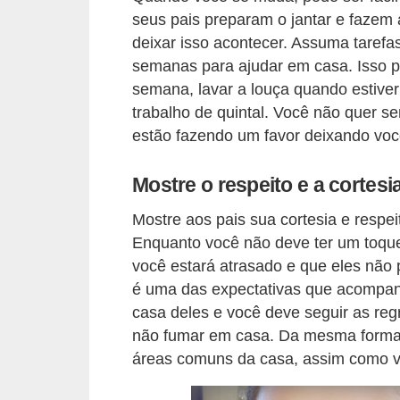
i
seus pais preparam o jantar e fazem 
n
deixar isso acontecer. Assuma tarefa
semanas para ajudar em casa. Isso p
a
semana, lavar a louça quando estive
n
trabalho de quintal. Você não quer se
c
estão fazendo um favor deixando você
i
a
Mostre o respeito e a cortesi
m
Mostre aos pais sua cortesia e resp
e
Enquanto você não deve ter um toque
n
você estará atrasado e que eles não
t
é uma das expectativas que acompan
o
casa deles e você deve seguir as re
s
não fumar em casa. Da mesma forma,
áreas comuns da casa, assim como vo
F
o