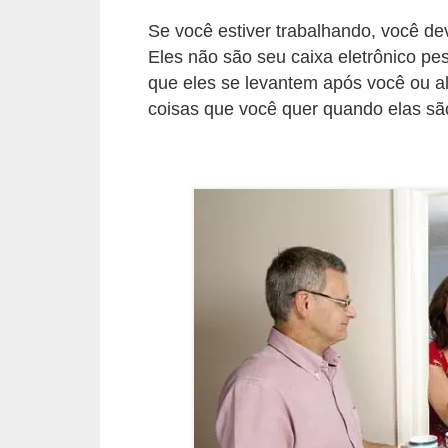
r
Se você estiver trabalhando, você dev
é
Eles não são seu caixa eletrônico p
d
que eles se levantem após você ou a
coisas que você quer quando elas sã
i
t
o
e
d
é
b
i
t
o
E