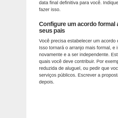
data final definitiva para você. Ind
õ
fazer isso.
e
s
Configure um acordo formal 
seus pais
f
i
Você precisa estabelecer um acordo c
n
Isso tornará o arranjo mais formal, e 
a
novamente e a ser independente. Est
quais você deve contribuir. Por exem
n
reduzida de aluguel, ou pedir que v
c
serviços públicos. Escrever a propost
e
depois.
i
r
a
s