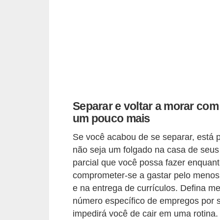
C
â
m
b
i
o
C
Separar e voltar a morar com
a
um pouco mais
r
Se você acabou de se separar, está 
t
não seja um folgado na casa de seus
ã
parcial que você possa fazer enquant
o
comprometer-se a gastar pelo menos
d
e na entrega de currículos. Defina m
e
número específico de empregos por
impedirá você de cair em uma rotina.
c