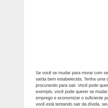
a
n
c
o
s
e
i
n
s
t
Se você se mudar para morar com seu
i
saída bem estabelecida. Tenha uma da
t
procurando para sair. Você pode quer
exemplo, você pode querer se mudar
u
emprego e economizar o suficiente p
i
você está tentando sair da dívida, s
ç