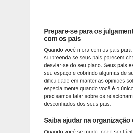
r
a
E
Prepare-se para os julgamen
m
com os pais
p
r
Quando você mora com os pais para 
é
surpreenda se seus pais parecem ch
desviar-se do seu plano. Seus pais es
s
seu espaço e cobrindo algumas de s
t
dificuldade em manter as opiniões so
i
especialmente quando você é o único
m
precisamos falar sobre os relacionam
o
desconfiados dos seus pais.
s
Saiba ajudar na organização
e
f
Quando você se muda, pode ser fácil 