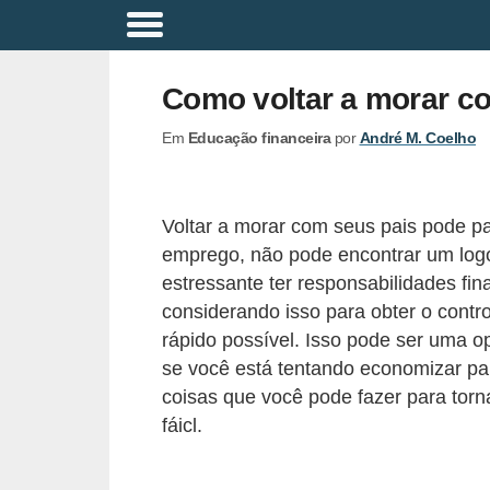
A
p
Como voltar a morar c
o
Em
Educação financeira
por
André M. Coelho
s
e
n
Voltar a morar com seus pais pode p
t
emprego, não pode encontrar um logo
a
estressante ter responsabilidades f
d
considerando isso para obter o contro
rápido possível. Isso pode ser uma o
o
se você está tentando economizar p
r
coisas que você pode fazer para torn
i
fáicl.
a
B