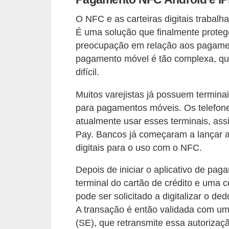
r
a
O NFC e as carteiras digitais trabal
É uma solução que finalmente protege
E
preocupação em relação aos pagamen
m
pagamento móvel é tão complexa, qua
p
difícil.
r
Muitos varejistas já possuem termina
é
para pagamentos móveis. Os telefon
s
atualmente usar esses terminais, as
t
Pay. Bancos já começaram a lançar ap
i
digitais para o uso com o NFC.
m
Depois de iniciar o aplicativo de pag
o
terminal do cartão de crédito e uma 
s
pode ser solicitado a digitalizar o d
e
A transação é então validada com u
f
(SE), que retransmite essa autorizaç