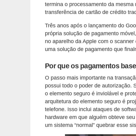
termina o processamento da mesma 
i
transferência de cartão de crédito trad
n
a
Três anos após o lançamento do Goog
n
própria solução de pagamento móvel,
c
no aparelho da Apple com o scanner 
uma solução de pagamento que finalme
i
a
Por que os pagamentos bas
m
e
O passo mais importante na transaç
possui todo o poder de autorização. 
n
o elemento seguro é inviolável e prot
t
arquitetura do elemento seguro é pro
o
telefone. Isso inclui ataques de so
s
hardware em que alguém obteve seu t
um sistema “normal” quebrar esse si
F
o