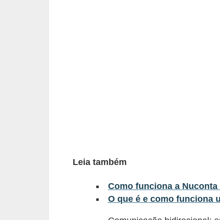
a
n
c
o
s
e
i
n
s
t
i
Leia também
t
Como funciona a Nuconta 
u
O que é e como funciona um
i
ç