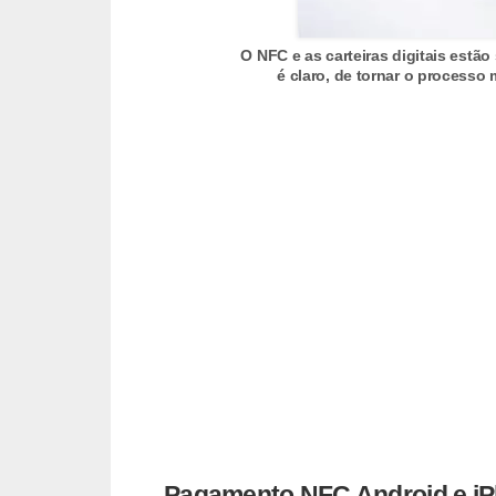
d
u
O NFC e as carteiras digitais estã
c
é claro, de tornar o processo
a
ç
ã
o
f
i
n
a
n
c
e
i
Pagamento NFC Android e iP