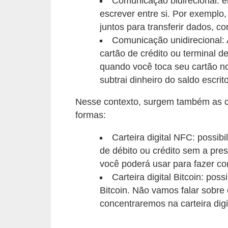
Comunicação bidirecional: e
õ
escrever entre si. Por exempl
juntos para transferir dados, co
e
Comunicação unidirecional: A
s
cartão de crédito ou terminal 
f
quando você toca seu cartão no
i
subtrai dinheiro do saldo escrit
n
Nesse contexto, surgem também as c
a
formas:
n
c
Carteira digital NFC: possib
e
de débito ou crédito sem a pr
você poderá usar para fazer c
i
Carteira digital Bitcoin: po
r
Bitcoin. Não vamos falar sobre e
a
concentraremos na carteira dig
s