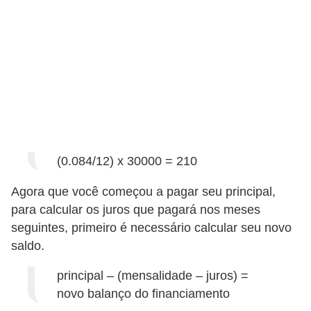
o
I
m
p
o
s
t
o
(0.084/12) x 30000 = 210
d
Agora que você começou a pagar seu principal,
e
para calcular os juros que pagará nos meses
r
seguintes, primeiro é necessário calcular seu novo
e
saldo.
n
principal – (mensalidade – juros) =
d
novo balanço do financiamento
a