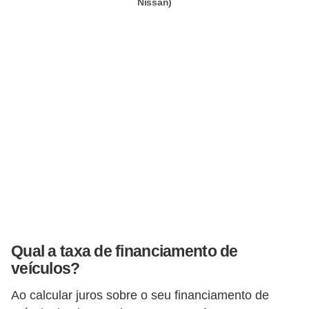
r
Nissan)
a
E
m
p
r
é
s
t
i
m
o
Qual a taxa de financiamento de
s
veículos?
e
Ao calcular juros sobre o seu financiamento de
f