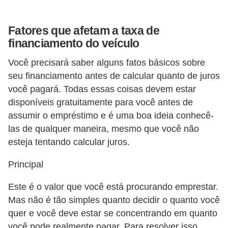
õ
e
Fatores que afetam a taxa de
financiamento do veículo
s
f
Você precisará saber alguns fatos básicos sobre
i
seu financiamento antes de calcular quanto de juros
você pagará. Todas essas coisas devem estar
n
disponíveis gratuitamente para você antes de
a
assumir o empréstimo e é uma boa ideia conhecê-
n
las de qualquer maneira, mesmo que você não
c
esteja tentando calcular juros.
e
Principal
i
r
Este é o valor que você está procurando emprestar.
a
Mas não é tão simples quanto decidir o quanto você
s
quer e você deve estar se concentrando em quanto
você pode realmente pagar. Para resolver isso,