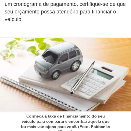
d
um cronograma de pagamento, certifique-se de que
u
seu orçamento possa atendê-lo para financiar o
c
veículo.
a
ç
ã
o
f
i
n
a
n
c
e
Conheça a taxa de financiamento do seu
veículo para comparar e encontrar aquela que
i
for mais vantajosa para você. (Foto: Fairbanks