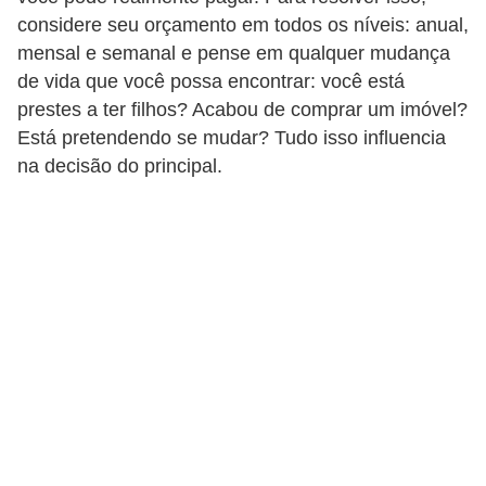
C
considere seu orçamento em todos os níveis: anual,
â
mensal e semanal e pense em qualquer mudança
m
de vida que você possa encontrar: você está
b
prestes a ter filhos? Acabou de comprar um imóvel?
Está pretendendo se mudar? Tudo isso influencia
i
na decisão do principal.
o
C
a
r
t
ã
o
d
e
c