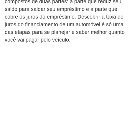
compostos de duas partes: a parte que reduz seu
a
saldo para saldar seu empréstimo e a parte que
n
cobre os juros do empréstimo. Descobrir a taxa de
juros do financiamento de um automóvel é só uma
c
das etapas para se planejar e saber melhor quanto
o
você vai pagar pelo veículo.
s
e
i
n
s
t
i
t
u
i
ç