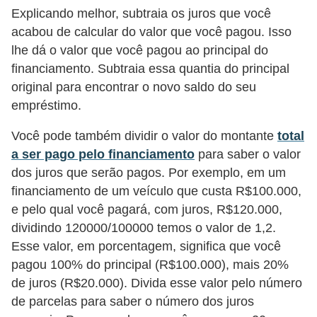
Explicando melhor, subtraia os juros que você
N
acabou de calcular do valor que você pagou. Isso
e
lhe dá o valor que você pagou ao principal do
g
financiamento. Subtraia essa quantia do principal
o
original para encontrar o novo saldo do seu
c
empréstimo.
i
Você pode também dividir o valor do montante
total
a
a ser pago pelo financiamento
para saber o valor
ç
dos juros que serão pagos. Por exemplo, em um
ã
financiamento de um veículo que custa R$100.000,
o
e pelo qual você pagará, com juros, R$120.000,
dividindo 120000/100000 temos o valor de 1,2.
P
Esse valor, em porcentagem, significa que você
o
pagou 100% do principal (R$100.000), mais 20%
u
de juros (R$20.000). Divida esse valor pelo número
p
de parcelas para saber o número dos juros