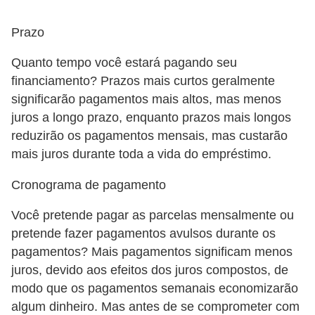
r
Prazo
é
d
Quanto tempo você estará pagando seu
i
financiamento? Prazos mais curtos geralmente
t
significarão pagamentos mais altos, mas menos
juros a longo prazo, enquanto prazos mais longos
o
reduzirão os pagamentos mensais, mas custarão
e
mais juros durante toda a vida do empréstimo.
d
é
Cronograma de pagamento
b
Você pretende pagar as parcelas mensalmente ou
i
pretende fazer pagamentos avulsos durante os
t
pagamentos? Mais pagamentos significam menos
o
juros, devido aos efeitos dos juros compostos, de
modo que os pagamentos semanais economizarão
E
algum dinheiro. Mas antes de se comprometer com