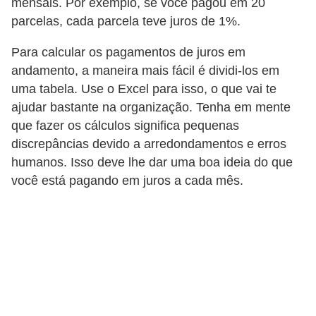
a
mensais. Por exemplo, se você pagou em 20
parcelas, cada parcela teve juros de 1%.
n
ç
Para calcular os pagamentos de juros em
a
andamento, a maneira mais fácil é dividi-los em
uma tabela. Use o Excel para isso, o que vai te
P
ajudar bastante na organização. Tenha em mente
r
que fazer os cálculos significa pequenas
o
discrepâncias devido a arredondamentos e erros
g
humanos. Isso deve lhe dar uma boa ideia do que
r
você está pagando em juros a cada mês.
a
m
a
s
d
e