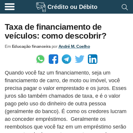
Crédito ou Débito
A
p
Taxa de financiamento de
o
veículos: como descobrir?
s
Em
Educação financeira
por
André M. Coelho
e
n
t
Quando você faz um financiamento, seja um
a
financiamento de carro, de moto ou imóvel, você
d
precisa pagar o valor emprestado e os juros. Esses
o
juros são também chamados de taxa, e é o valor
r
pago pelo uso do dinheiro de outra pessoa
i
(geralmente do banco). É como os credores lucram
ao conceder empréstimos. Geralmente os
a
reembolsos que você faz em um empréstimo serão
B