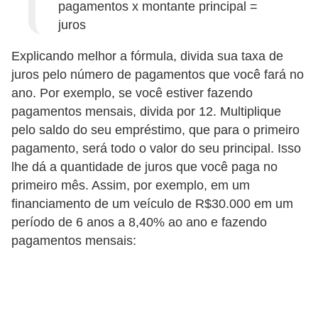
pagamentos x montante principal =
r
juros
m
Explicando melhor a fórmula, divida sua taxa de
a
juros pelo número de pagamentos que você fará no
s
ano. Por exemplo, se você estiver fazendo
d
pagamentos mensais, divida por 12. Multiplique
e
pelo saldo do seu empréstimo, que para o primeiro
p
pagamento, será todo o valor do seu principal. Isso
lhe dá a quantidade de juros que você paga no
a
primeiro mês. Assim, por exemplo, em um
g
financiamento de um veículo de R$30.000 em um
a
período de 6 anos a 8,40% ao ano e fazendo
m
pagamentos mensais:
e
n
t