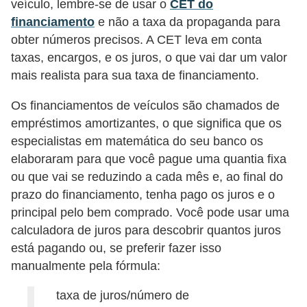
veículo, lembre-se de usar o
CET do
i
financiamento
e não a taxa da propaganda para
n
obter números precisos. A CET leva em conta
a
taxas, encargos, e os juros, o que vai dar um valor
n
mais realista para sua taxa de financiamento.
c
Os financiamentos de veículos são chamados de
i
empréstimos amortizantes, o que significa que os
a
especialistas em matemática do seu banco os
m
elaboraram para que você pague uma quantia fixa
e
ou que vai se reduzindo a cada mês e, ao final do
prazo do financiamento, tenha pago os juros e o
n
principal pelo bem comprado. Você pode usar uma
t
calculadora de juros para descobrir quantos juros
o
está pagando ou, se preferir fazer isso
s
manualmente pela fórmula:
F
taxa de juros/número de
o