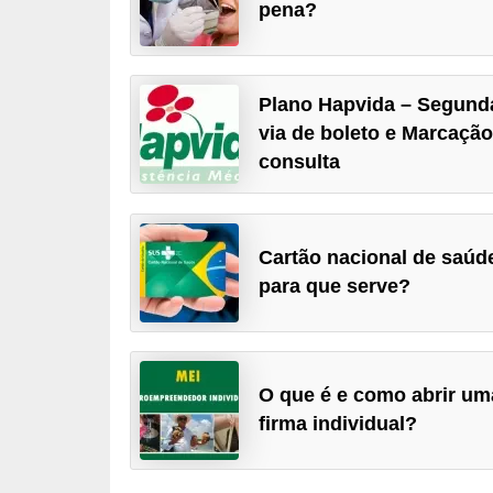
pena?
a
n
c
Plano Hapvida – Segund
o
via de boleto e Marcação
s
consulta
e
i
n
Cartão nacional de saúd
para que serve?
s
t
i
t
O que é e como abrir um
u
firma individual?
i
ç