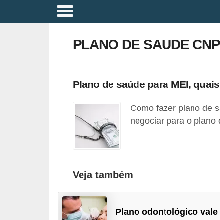
A
p
PLANO DE SAUDE CNP
o
s
e
Plano de saúde para MEI, quais
n
Como fazer plano de 
t
negociar para o plano
a
d
o
r
Veja também
i
a
Plano odontológico vale
B