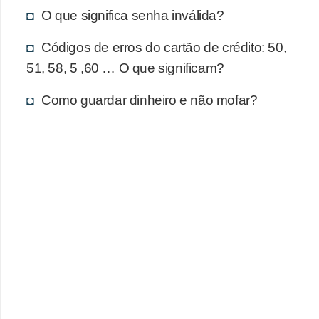
d
O que significa senha inválida?
u
c
Códigos de erros do cartão de crédito: 50,
a
51, 58, 5 ,60 … O que significam?
ç
Como guardar dinheiro e não mofar?
ã
o
f
i
n
a
n
c
e
i