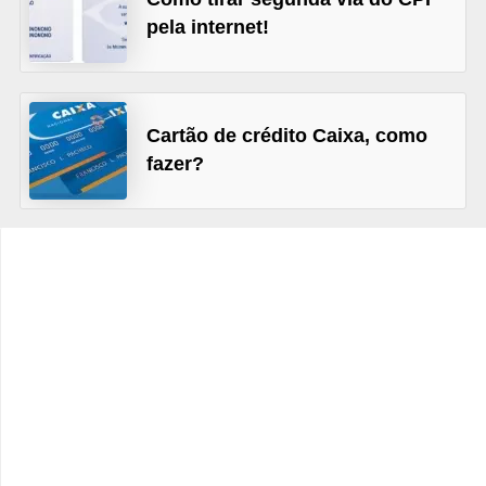
C
pela internet!
â
m
b
Cartão de crédito Caixa, como
i
fazer?
o
C
a
r
t
ã
o
d
e
c