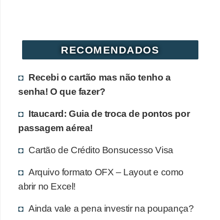
r
é
d
RECOMENDADOS
i
t
Recebi o cartão mas não tenho a
o
senha! O que fazer?
e
d
Itaucard: Guia de troca de pontos por
passagem aérea!
é
b
Cartão de Crédito Bonsucesso Visa
i
Arquivo formato OFX – Layout e como
t
abrir no Excel!
o
E
Ainda vale a pena investir na poupança?