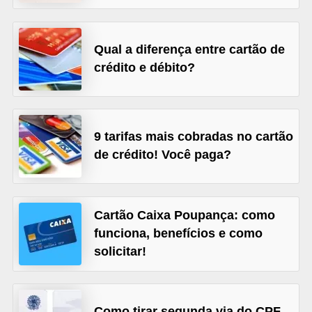
õ
e
Qual a diferença entre cartão de
s
crédito e débito?
f
i
n
9 tarifas mais cobradas no cartão
a
de crédito! Você paga?
n
c
e
Cartão Caixa Poupança: como
i
funciona, benefícios e como
r
solicitar!
a
s
Como tirar segunda via do CPF