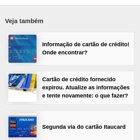
a
n
Veja também
c
o
Informação de cartão de crédito!
s
Onde encontrar?
e
i
n
Cartão de crédito fornecido
s
expirou. Atualize as informações
t
e tente novamente: o que fazer?
i
t
u
Segunda via do cartão Itaucard
i
ç