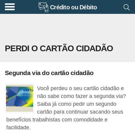
Crédito ou Débito
A
p
o
s
PERDI O CARTÃO CIDADÃO
e
n
t
Segunda via do cartão cidadão
a
d
Você perdeu o seu cartão cidadão e
o
não sabe como fazer a segunda via?
r
Saiba já como pedir um segundo
cartão para continuar sacando seus
i
benefícios trabalhistas com comodidade e
a
facilidade.
B