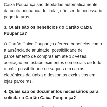
Caixa Poupança são debitadas automaticamente
r
da conta poupança do titular, não sendo necessário
m
pagar faturas.
a
3. Quais são os benefícios do Cartão Caixa
s
Poupança?
d
e
O Cartão Caixa Poupança oferece benefícios como
p
a ausência de anuidade, possibilidade de
parcelamento de compras em até 12 vezes,
a
aceitação em estabelecimentos comerciais de todo
g
o país, possibilidade de saques em caixas
a
eletrônicos da Caixa e descontos exclusivos em
m
lojas parceiras.
e
4. Quais são os documentos necessários para
n
solicitar o Cartão Caixa Poupança?
t