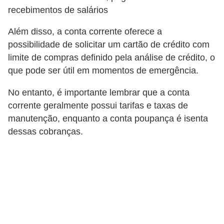
r
recebimentos de salários
a
Além disso, a conta corrente oferece a
E
possibilidade de solicitar um cartão de crédito com
m
limite de compras definido pela análise de crédito, o
p
que pode ser útil em momentos de emergência.
r
No entanto, é importante lembrar que a conta
é
corrente geralmente possui tarifas e taxas de
s
manutenção, enquanto a conta poupança é isenta
t
dessas cobranças.
i
m
o
s
e
f