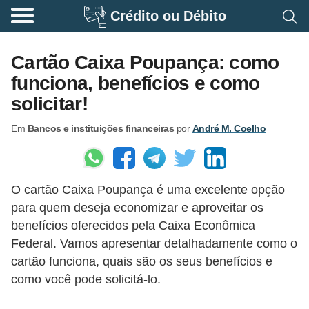
Crédito ou Débito
A
p
Cartão Caixa Poupança: como
o
funciona, benefícios e como
s
solicitar!
e
Em
Bancos e instituições financeiras
por
André M. Coelho
n
t
a
O cartão Caixa Poupança é uma excelente opção
d
para quem deseja economizar e aproveitar os
o
benefícios oferecidos pela Caixa Econômica
r
Federal. Vamos apresentar detalhadamente como o
i
cartão funciona, quais são os seus benefícios e
a
como você pode solicitá-lo.
B