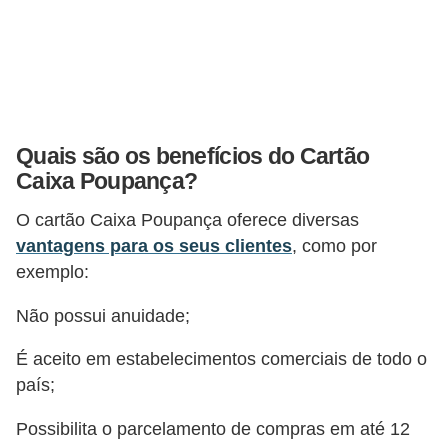
õ
e
s
f
i
Quais são os benefícios do Cartão
n
Caixa Poupança?
a
O cartão Caixa Poupança oferece diversas
n
vantagens para os seus clientes
, como por
c
exemplo:
e
Não possui anuidade;
i
r
É aceito em estabelecimentos comerciais de todo o
país;
a
s
Possibilita o parcelamento de compras em até 12