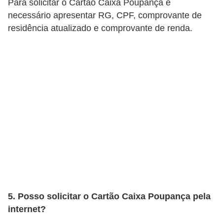
o
Para solicitar o Cartão Caixa Poupança é
necessário apresentar RG, CPF, comprovante de
I
residência atualizado e comprovante de renda.
m
p
o
s
t
o
d
e
r
e
n
5. Posso solicitar o Cartão Caixa Poupança pela
d
internet?
a