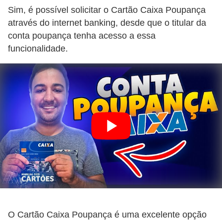
Sim, é possível solicitar o Cartão Caixa Poupança
N
através do internet banking, desde que o titular da
e
conta poupança tenha acesso a essa
g
funcionalidade.
o
c
i
a
ç
ã
o
P
o
u
p
O Cartão Caixa Poupança é uma excelente opção