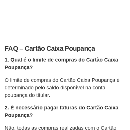
i
n
a
n
c
FAQ – Cartão Caixa Poupança
i
a
1. Qual é o limite de compras do Cartão Caixa
m
Poupança?
e
O limite de compras do Cartão Caixa Poupança é
n
determinado pelo saldo disponível na conta
t
poupança do titular.
o
2. É necessário pagar faturas do Cartão Caixa
s
Poupança?
F
Não, todas as compras realizadas com o Cartão
o