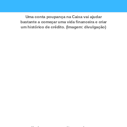
r
é
Uma conta poupança na Caixa vai ajudar
bastante a começar uma vida financeira e criar
d
um histórico de crédito. (Imagem: divulgação)
i
t
o
e
d
é
b
i
t
o
E