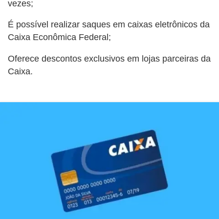
vezes;
C
â
É possível realizar saques em caixas eletrônicos da
m
Caixa Econômica Federal;
b
Oferece descontos exclusivos em lojas parceiras da
i
Caixa.
o
C
a
r
t
ã
o
d
e
c