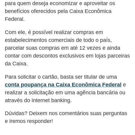
a
para quem deseja economizar e aproveitar os
n
benefícios oferecidos pela Caixa Econômica
Federal.
ç
a
Com ele, é possível realizar compras em
estabelecimentos comerciais de todo o país,
P
parcelar suas compras em até 12 vezes e ainda
r
contar com descontos exclusivos em lojas parceiras
o
da Caixa.
g
r
Para solicitar o cartão, basta ser titular de uma
conta poupança na Caixa Econômica Federal
e
a
realizar a solicitação em uma agência bancária ou
m
através do internet banking.
a
s
Dúvidas? Deixem nos comentários suas perguntas
e iremos responder!
d
e