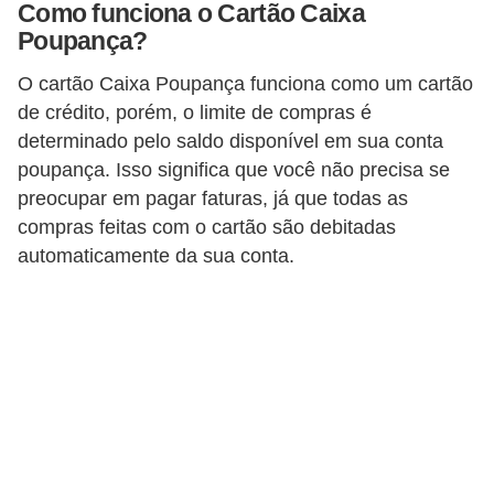
Como funciona o Cartão Caixa
a
Poupança?
n
O cartão Caixa Poupança funciona como um cartão
c
de crédito, porém, o limite de compras é
o
determinado pelo saldo disponível em sua conta
s
poupança. Isso significa que você não precisa se
e
preocupar em pagar faturas, já que todas as
i
compras feitas com o cartão são debitadas
automaticamente da sua conta.
n
s
t
i
t
u
i
ç