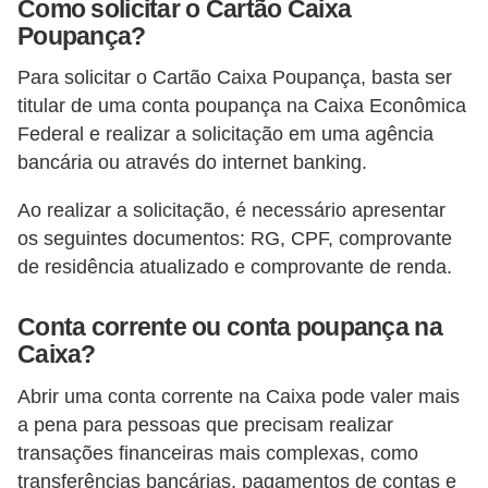
d
Como solicitar o Cartão Caixa
Poupança?
u
c
Para solicitar o Cartão Caixa Poupança, basta ser
a
titular de uma conta poupança na Caixa Econômica
ç
Federal e realizar a solicitação em uma agência
bancária ou através do internet banking.
ã
o
Ao realizar a solicitação, é necessário apresentar
f
os seguintes documentos: RG, CPF, comprovante
i
de residência atualizado e comprovante de renda.
n
Conta corrente ou conta poupança na
a
Caixa?
n
c
Abrir uma conta corrente na Caixa pode valer mais
a pena para pessoas que precisam realizar
e
transações financeiras mais complexas, como
i
transferências bancárias, pagamentos de contas e