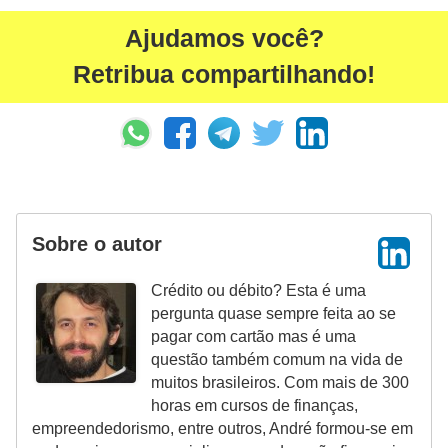
r
Ajudamos você?
e
Retribua compartilhando!
c
o
m
p
e
n
Sobre o autor
s
a
Crédito ou débito? Esta é uma
pergunta quase sempre feita ao se
pagar com cartão mas é uma
questão também comum na vida de
muitos brasileiros. Com mais de 300
horas em cursos de finanças,
empreendedorismo, entre outros, André formou-se em