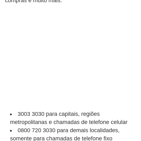
compras e muito mais.
a
n
c
o
s
e
i
n
s
t
i
t
3003 3030 para capitais, regiões
u
metropolitanas e chamadas de telefone celular
i
0800 720 3030 para demais localidades,
somente para chamadas de telefone fixo
ç