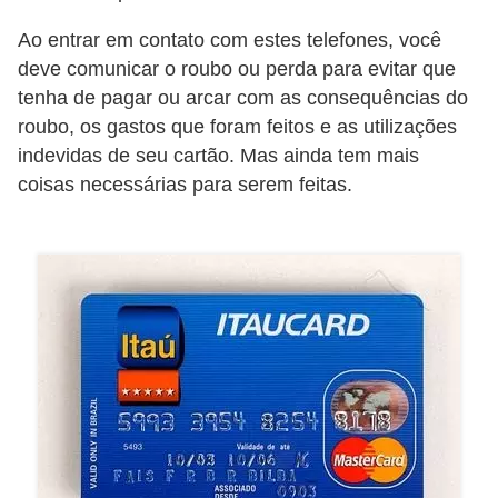
õ
Ao entrar em contato com estes telefones, você
e
deve comunicar o roubo ou perda para evitar que
s
tenha de pagar ou arcar com as consequências do
roubo, os gastos que foram feitos e as utilizações
f
indevidas de seu cartão. Mas ainda tem mais
i
coisas necessárias para serem feitas.
n
a
n
c
e
i
r
a
s