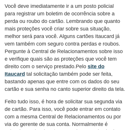
r
Você deve imediatamente ir a um posto policial
para registrar um boletim de ocorrência sobre a
é
perda ou roubo do cartão. Lembrando que quanto
d
mais proteções você criar sobre sua situação,
i
melhor será para você. Alguns cartões Itaucard já
t
vem também com seguro contra perdas e roubos.
o
Pergunte à Central de Relacionamentos sobre isso
e
e verifique quais são as proteções que você tem
direito com o serviço prestado.Pelo
site do
d
Itaucard
tal solicitação também pode ser feita,
é
bastando apenas que entre com os dados do seu
b
cartão e sua senha no canto superior direito da tela.
i
t
Feito tudo isso, é hora de solicitar sua segunda via
de cartão. Para isso, você pode entrar em contato
o
com a mesma Central de Relacionamentos ou por
E
via do gerente de sua conta. Normalmente é