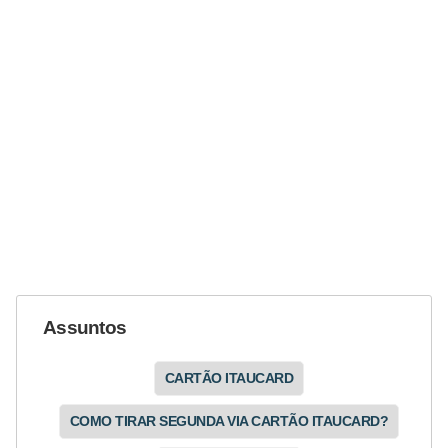
o
I
m
p
o
s
t
o
d
e
r
Assuntos
e
n
CARTÃO ITAUCARD
d
COMO TIRAR SEGUNDA VIA CARTÃO ITAUCARD?
a