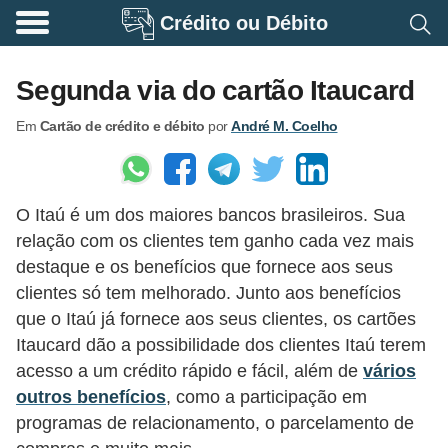
Crédito ou Débito
A
p
Segunda via do cartão Itaucard
o
Em
Cartão de crédito e débito
por
André M. Coelho
s
e
n
O Itaú é um dos maiores bancos brasileiros. Sua
t
relação com os clientes tem ganho cada vez mais
a
destaque e os benefícios que fornece aos seus
d
clientes só tem melhorado. Junto aos benefícios
o
que o Itaú já fornece aos seus clientes, os cartões
r
Itaucard dão a possibilidade dos clientes Itaú terem
acesso a um crédito rápido e fácil, além de
vários
i
outros benefícios
, como a participação em
a
programas de relacionamento, o parcelamento de
B