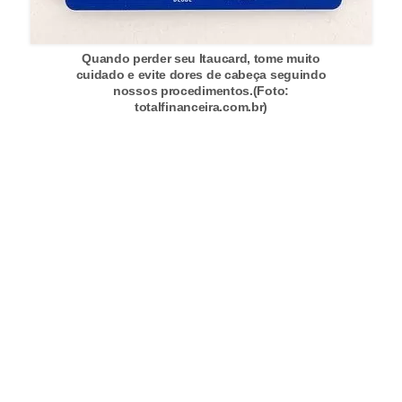
C
â
Quando perder seu Itaucard, tome muito
m
cuidado e evite dores de cabeça seguindo
b
nossos procedimentos.(Foto:
totalfinanceira.com.br)
i
o
C
a
r
t
ã
o
d
e
c