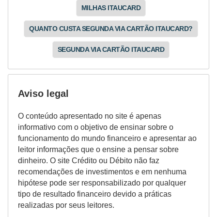
MILHAS ITAUCARD
N
e
QUANTO CUSTA SEGUNDA VIA CARTÃO ITAUCARD?
g
SEGUNDA VIA CARTÃO ITAUCARD
o
c
i
Aviso legal
a
ç
O conteúdo apresentado no site é apenas
ã
informativo com o objetivo de ensinar sobre o
funcionamento do mundo financeiro e apresentar ao
o
leitor informações que o ensine a pensar sobre
P
dinheiro. O site Crédito ou Débito não faz
recomendações de investimentos e em nenhuma
o
hipótese pode ser responsabilizado por qualquer
u
tipo de resultado financeiro devido a práticas
p
realizadas por seus leitores.