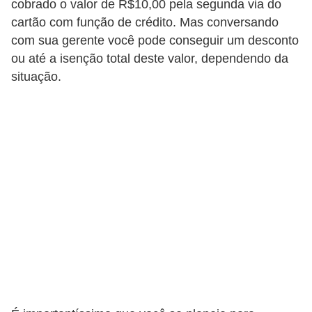
d
cobrado o valor de R$10,00 pela segunda via do
u
cartão com função de crédito. Mas conversando
com sua gerente você pode conseguir um desconto
c
ou até a isenção total deste valor, dependendo da
a
situação.
ç
ã
o
f
i
n
a
n
c
e
i