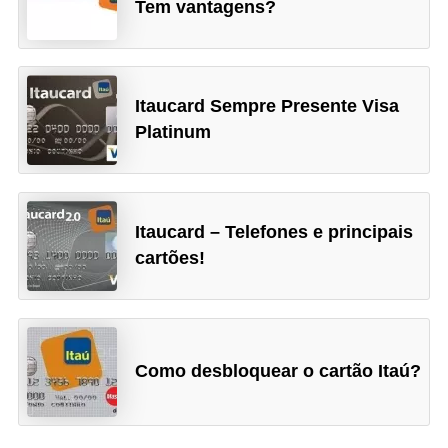
Tem vantagens?
r
m
a
Itaucard Sempre Presente Visa
s
Platinum
d
e
p
Itaucard – Telefones e principais
a
cartões!
g
a
m
e
Como desbloquear o cartão Itaú?
n
t