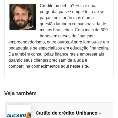
i
Crédito ou débito? Esta é uma
n
pergunta quase sempre feita ao se
pagar com cartão mas é uma
a
questão também comum na vida de
n
muitos brasileiros. Com mais de 300
c
horas em cursos de finanças,
empreendedorismo, entre outros, André formou-se em
i
pedagogia e se especializou em educação financeira.
a
Dá também consultorias financeiras e empresariais
m
quando seus clientes precisam de ajuda e
compartilha conhecimentos aqui neste site.
e
n
t
o
Veja também
s
F
Cartão de crédito Unibanco –
o