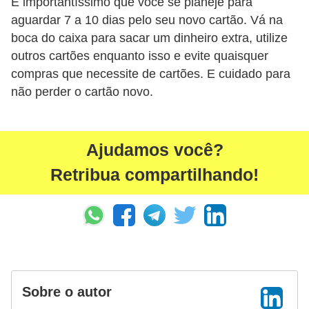
É importantíssimo que você se planeje para
r
aguardar 7 a 10 dias pelo seu novo cartão. Vá na
a
boca do caixa para sacar um dinheiro extra, utilize
E
outros cartões enquanto isso e evite quaisquer
m
compras que necessite de cartões. E cuidado para
não perder o cartão novo.
p
r
é
Ajudamos você?
s
Retribua compartilhando!
t
i
m
o
s
e
Sobre o autor
f