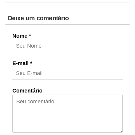
a
n
Deixe um comentário
ç
a
Nome *
P
r
o
E-mail *
g
r
a
Comentário
m
a
s
d
e