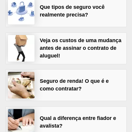
Que tipos de seguro você
õ
realmente precisa?
e
s
f
Veja os custos de uma mudança
i
antes de assinar o contrato de
n
aluguel!
a
n
c
Seguro de renda! O que é e
e
como contratar?
i
r
a
Qual a diferença entre fiador e
s
avalista?