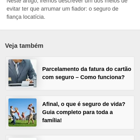
Neste artigo, iremos descrever um dos meios de
a
evitar ter que arrumar um fiador: o seguro de
n
fiança locatícia.
c
o
s
Veja também
e
i
Parcelamento da fatura do cartão
n
com seguro – Como funciona?
s
t
i
Afinal, o que é seguro de vida?
t
Guia completo para toda a
u
família!
i
ç