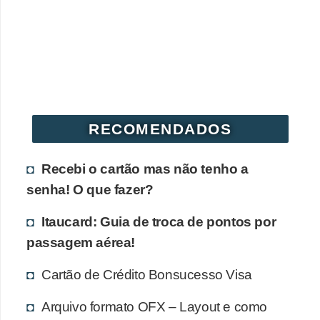
r
é
d
i
t
o
RECOMENDADOS
e
d
Recebi o cartão mas não tenho a
é
senha! O que fazer?
b
Itaucard: Guia de troca de pontos por
i
passagem aérea!
t
o
Cartão de Crédito Bonsucesso Visa
E
Arquivo formato OFX – Layout e como