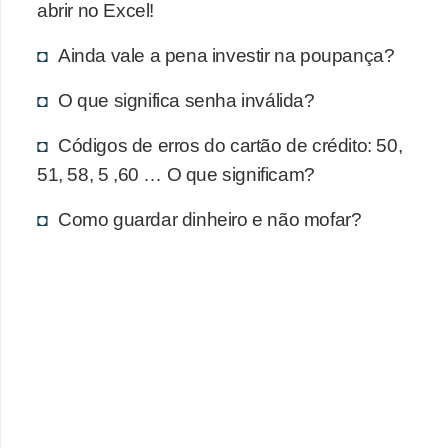
d
abrir no Excel!
u
Ainda vale a pena investir na poupança?
c
a
O que significa senha inválida?
ç
Códigos de erros do cartão de crédito: 50,
ã
51, 58, 5 ,60 … O que significam?
o
f
Como guardar dinheiro e não mofar?
i
n
a
n
c
e
i