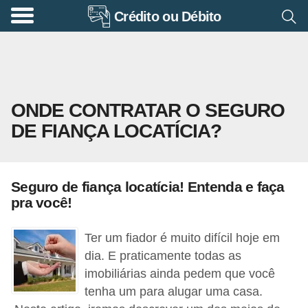
Crédito ou Débito
A
p
o
s
ONDE CONTRATAR O SEGURO
e
DE FIANÇA LOCATÍCIA?
n
t
a
Seguro de fiança locatícia! Entenda e faça
d
pra você!
o
r
Ter um fiador é muito difícil hoje em
i
dia. E praticamente todas as
imobiliárias ainda pedem que você
a
tenha um para alugar uma casa.
B