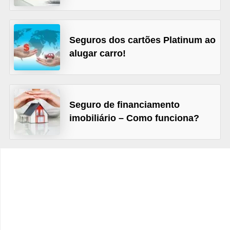
C
â
m
Seguros dos cartões Platinum ao
b
alugar carro!
i
o
C
Seguro de financiamento
a
imobiliário – Como funciona?
r
t
ã
o
d
e
c