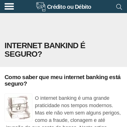
Crédito ou Débito
A
p
o
s
INTERNET BANKIND É
e
SEGURO?
n
t
a
Como saber que meu internet banking está
d
seguro?
o
r
O internet banking é uma grande
i
praticidade nos tempos modernos.
Mas ele não vem sem alguns perigos,
a
como a fraude, clonagem e até
B