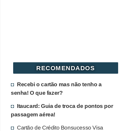
r
é
d
i
t
o
e
d
RECOMENDADOS
é
Recebi o cartão mas não tenho a
b
senha! O que fazer?
i
t
Itaucard: Guia de troca de pontos por
o
passagem aérea!
E
Cartão de Crédito Bonsucesso Visa