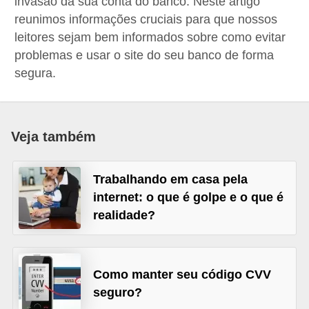
invasão da sua conta do banco. Neste artigo
a
reunimos informações cruciais para que nossos
n
leitores sejam bem informados sobre como evitar
problemas e usar o site do seu banco de forma
c
segura.
o
s
e
Veja também
i
n
Trabalhando em casa pela
s
internet: o que é golpe e o que é
t
realidade?
i
t
u
Como manter seu código CVV
i
seguro?
ç