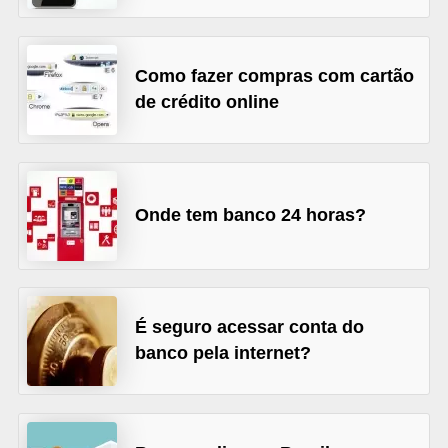
õ
e
Como fazer compras com cartão
s
de crédito online
f
i
n
a
Onde tem banco 24 horas?
n
c
e
i
É seguro acessar conta do
banco pela internet?
r
a
s