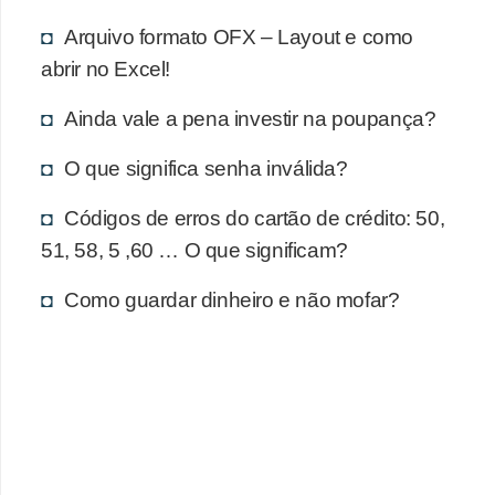
d
u
Arquivo formato OFX – Layout e como
abrir no Excel!
c
a
Ainda vale a pena investir na poupança?
ç
O que significa senha inválida?
ã
o
Códigos de erros do cartão de crédito: 50,
f
51, 58, 5 ,60 … O que significam?
i
Como guardar dinheiro e não mofar?
n
a
n
c
e
i