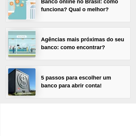
Banco online no Brasil: como
C
funciona? Qual o melhor?
â
m
b
i
Agências mais próximas do seu
banco: como encontrar?
o
C
a
5 passos para escolher um
r
banco para abrir conta!
t
ã
o
d
e
c