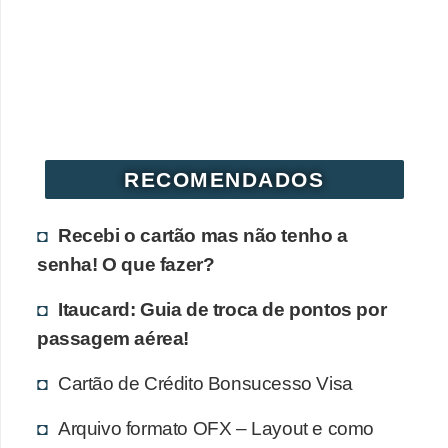
r
é
d
i
t
o
RECOMENDADOS
e
d
Recebi o cartão mas não tenho a
é
senha! O que fazer?
b
Itaucard: Guia de troca de pontos por
i
passagem aérea!
t
o
Cartão de Crédito Bonsucesso Visa
E
Arquivo formato OFX – Layout e como