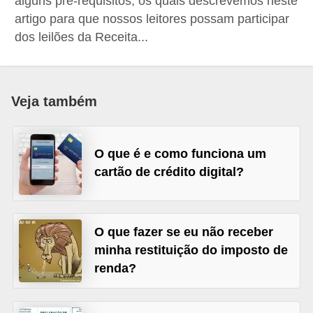
alguns pré-requisitos, os quais descrevemos neste
a
artigo para que nossos leitores possam participar
dos leilões da Receita...
n
c
o
s
Veja também
e
i
O que é e como funciona um
n
cartão de crédito digital?
s
t
i
O que fazer se eu não receber
t
minha restituição do imposto de
u
renda?
i
ç