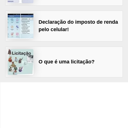
C
â
m
Declaração do imposto de renda
b
pelo celular!
i
o
C
O que é uma licitação?
a
r
t
ã
o
d
e
c