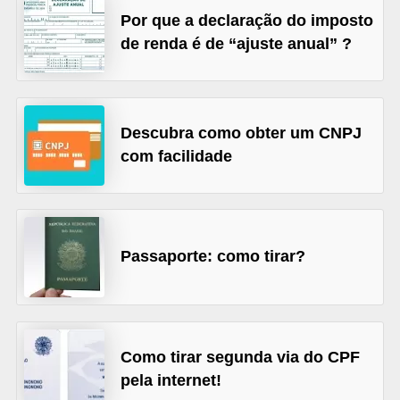
Por que a declaração do imposto
õ
de renda é de “ajuste anual” ?
e
s
f
i
Descubra como obter um CNPJ
com facilidade
n
a
n
c
Passaporte: como tirar?
e
i
r
a
Como tirar segunda via do CPF
s
pela internet!