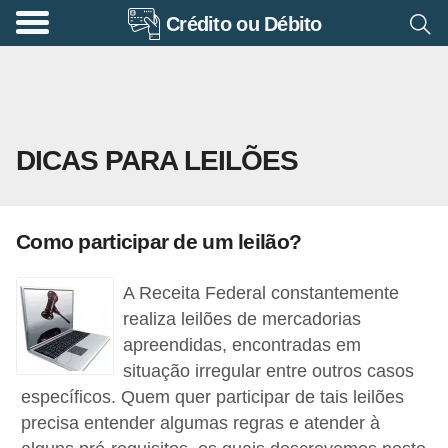
Crédito ou Débito
A
p
o
s
DICAS PARA LEILÕES
e
n
t
Como participar de um leilão?
a
d
A Receita Federal constantemente
o
realiza leilões de mercadorias
r
apreendidas, encontradas em
situação irregular entre outros casos
i
específicos. Quem quer participar de tais leilões
a
precisa entender algumas regras e atender à
B