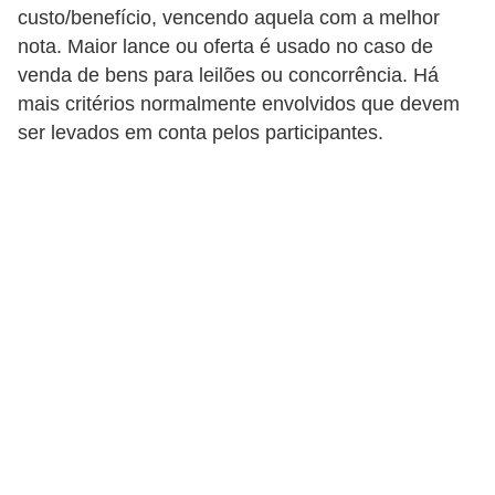
r
custo/benefício, vencendo aquela com a melhor
a
nota. Maior lance ou oferta é usado no caso de
venda de bens para leilões ou concorrência. Há
E
mais critérios normalmente envolvidos que devem
m
ser levados em conta pelos participantes.
p
r
é
s
t
i
m
o
s
e
f