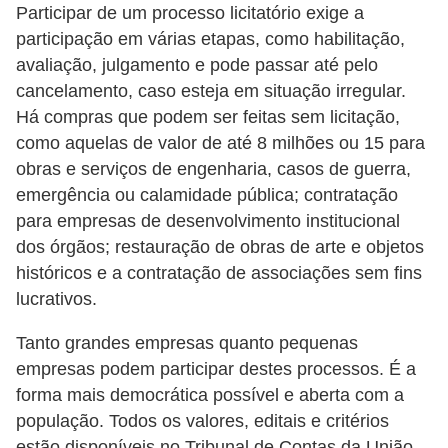
Participar de um processo licitatório exige a
i
participação em várias etapas, como habilitação,
n
avaliação, julgamento e pode passar até pelo
a
cancelamento, caso esteja em situação irregular.
n
Há compras que podem ser feitas sem licitação,
c
como aquelas de valor de até 8 milhões ou 15 para
i
obras e serviços de engenharia, casos de guerra,
emergência ou calamidade pública; contratação
a
para empresas de desenvolvimento institucional
m
dos órgãos; restauração de obras de arte e objetos
e
históricos e a contratação de associações sem fins
n
lucrativos.
t
Tanto grandes empresas quanto pequenas
o
empresas podem participar destes processos. É a
s
forma mais democrática possível e aberta com a
F
população. Todos os valores, editais e critérios
o
estão disponíveis no Tribunal de Contas da União