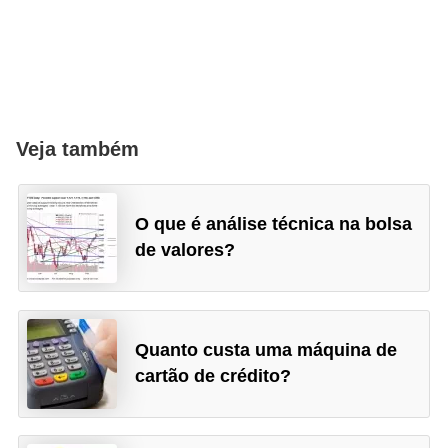
N
e
g
o
c
Veja também
i
a
O que é análise técnica na bolsa
ç
de valores?
ã
o
P
Quanto custa uma máquina de
o
cartão de crédito?
u
p