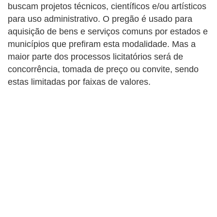
C
buscam projetos técnicos, científicos e/ou artísticos
â
para uso administrativo. O pregão é usado para
aquisição de bens e serviços comuns por estados e
m
municípios que prefiram esta modalidade. Mas a
b
maior parte dos processos licitatórios será de
i
concorrência, tomada de preço ou convite, sendo
o
estas limitadas por faixas de valores.
C
a
r
t
ã
o
d
e
c