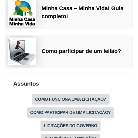
a
Minha Casa – Minha Vida! Guia
n
completo!
ç
a
P
r
Como participar de um leilão?
o
g
r
Assuntos
a
m
COMO FUNCIONA UMA LICITAÇÃO?
a
COMO PARTICIPAR DE UMA LICITAÇÃO?
s
d
LICITAÇÕES DO GOVERNO
e