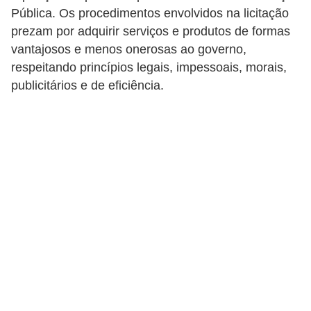
Pública. Os procedimentos envolvidos na licitação
a
prezam por adquirir serviços e produtos de formas
n
vantajosos e menos onerosas ao governo,
c
respeitando princípios legais, impessoais, morais,
o
publicitários e de eficiência.
s
e
i
n
s
t
i
t
u
i
ç