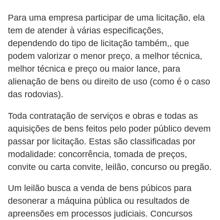
õ
Para uma empresa participar de uma licitação, ela
e
tem de atender à várias especificações,
s
dependendo do tipo de licitação também,, que
podem valorizar o menor preço, a melhor técnica,
f
melhor técnica e preço ou maior lance, para
i
alienação de bens ou direito de uso (como é o caso
n
das rodovias).
a
Toda contratação de serviços e obras e todas as
n
aquisições de bens feitos pelo poder público devem
c
passar por licitação. Estas são classificadas por
e
modalidade: concorrência, tomada de preços,
i
convite ou carta convite, leilão, concurso ou pregão.
r
Um leilão busca a venda de bens púbicos para
a
desonerar a máquina pública ou resultados de
s
apreensões em processos judiciais. Concursos