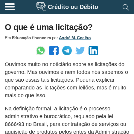
Crédito ou Débito
A
p
O que é uma licitação?
o
Em
Educação financeira
por
André M. Coelho
s
e
n
Ouvimos muito no noticiário sobre as licitações do
t
governo. Mas ouvimos e nem todos nós sabemos o
a
que são essas tais licitações. Poderia explicar
d
comparando as licitações com leilões, mas é muito
o
mais do que isso.
r
Na definição formal, a licitação é o processo
i
administrativo e burocrático, regulado pela lei
a
8666/93 no Brasil, para contratação de serviços ou
aquisição de produtos pelos entes da Administração
B