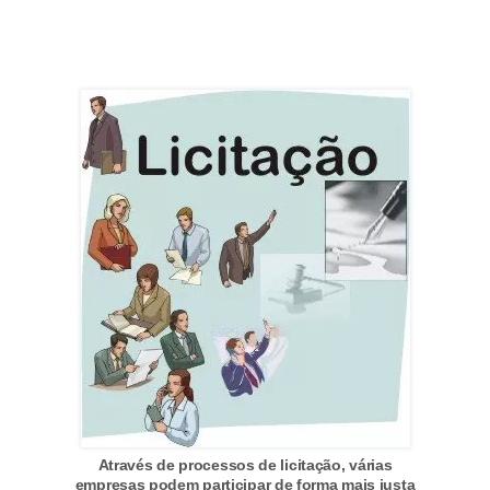
r
é
d
i
t
o
e
d
é
b
i
t
o
E
Através de processos de licitação, várias
empresas podem participar de forma mais justa