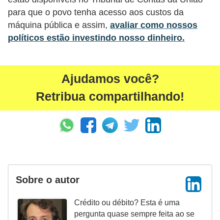
para que o povo tenha acesso aos custos da
r
máquina pública e assim,
avaliar como nossos
m
políticos estão investindo nosso dinheiro.
a
s
d
Ajudamos você?
e
Retribua compartilhando!
p
a
g
a
m
e
Sobre o autor
n
Crédito ou débito? Esta é uma
t
pergunta quase sempre feita ao se