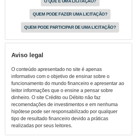
O QUE É UMA LICITAÇÃO?
r
e
QUEM PODE FAZER UMA LICITAÇÃO?
c
QUEM PODE PARTICIPAR DE UMA LICITAÇÃO?
o
m
p
Aviso legal
e
n
O conteúdo apresentado no site é apenas
informativo com o objetivo de ensinar sobre o
s
funcionamento do mundo financeiro e apresentar ao
a
leitor informações que o ensine a pensar sobre
dinheiro. O site Crédito ou Débito não faz
recomendações de investimentos e em nenhuma
hipótese pode ser responsabilizado por qualquer
tipo de resultado financeiro devido a práticas
realizadas por seus leitores.