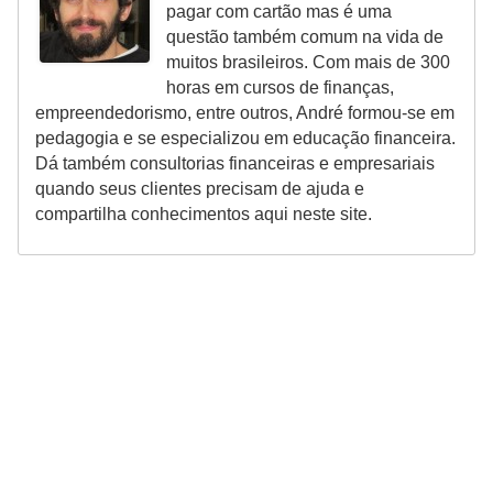
o
pagar com cartão mas é uma
questão também comum na vida de
I
muitos brasileiros. Com mais de 300
m
horas em cursos de finanças,
p
empreendedorismo, entre outros, André formou-se em
pedagogia e se especializou em educação financeira.
o
Dá também consultorias financeiras e empresariais
s
quando seus clientes precisam de ajuda e
t
compartilha conhecimentos aqui neste site.
o
d
e
r
e
n
d
a