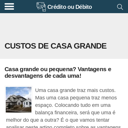
Crédito ou Débito
A
p
o
s
CUSTOS DE CASA GRANDE
e
n
t
Casa grande ou pequena? Vantagens e
a
desvantagens de cada uma!
d
o
Uma casa grande traz mais custos.
r
Mas uma casa pequena traz menos
espaço. Colocando tudo em uma
i
balança financeira, será que uma é
a
melhor do que a outra? É o que vamos tentar
B
analisar neste artigo completo sobre as vantagens