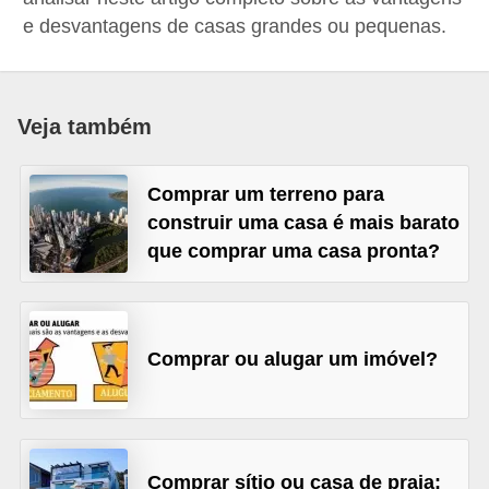
a
e desvantagens de casas grandes ou pequenas.
n
c
o
Veja também
s
e
Comprar um terreno para
i
construir uma casa é mais barato
que comprar uma casa pronta?
n
s
t
i
Comprar ou alugar um imóvel?
t
u
i
Comprar sítio ou casa de praia:
ç