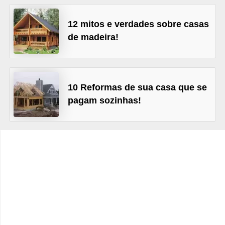
C
â
12 mitos e verdades sobre casas
m
de madeira!
b
i
o
10 Reformas de sua casa que se
C
pagam sozinhas!
a
r
t
ã
o
d
e
c