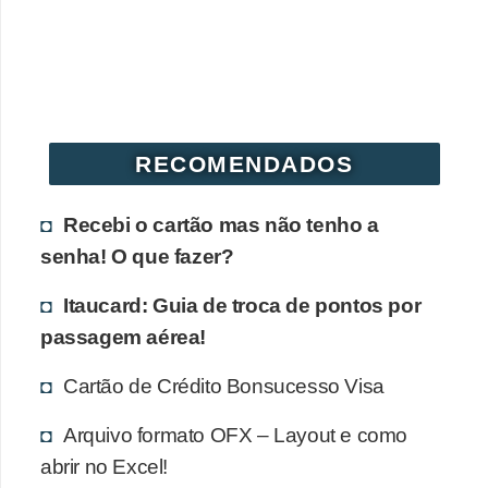
r
é
d
i
t
RECOMENDADOS
o
e
Recebi o cartão mas não tenho a
d
senha! O que fazer?
é
Itaucard: Guia de troca de pontos por
b
passagem aérea!
i
t
Cartão de Crédito Bonsucesso Visa
o
Arquivo formato OFX – Layout e como
E
abrir no Excel!