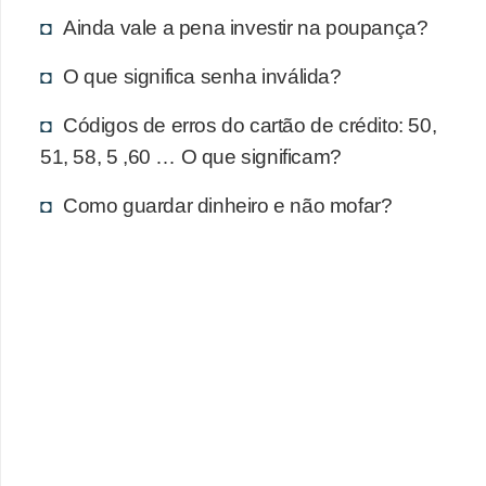
d
Ainda vale a pena investir na poupança?
u
c
O que significa senha inválida?
a
Códigos de erros do cartão de crédito: 50,
ç
51, 58, 5 ,60 … O que significam?
ã
o
Como guardar dinheiro e não mofar?
f
i
n
a
n
c
e
i