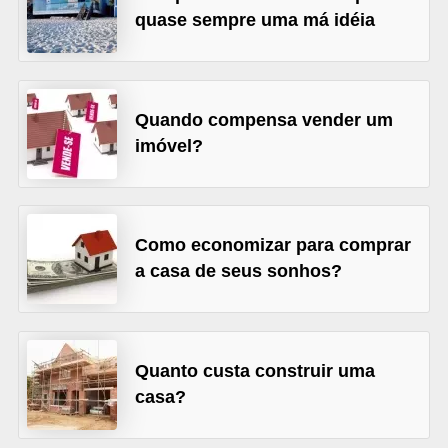
quase sempre uma má idéia
õ
e
s
f
Quando compensa vender um
imóvel?
i
n
a
n
Como economizar para comprar
c
a casa de seus sonhos?
e
i
r
Quanto custa construir uma
a
casa?
s