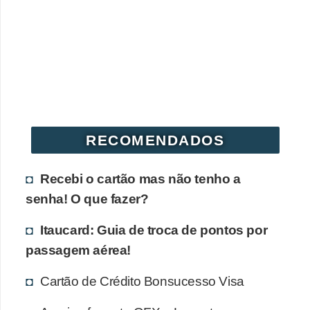
r
é
d
i
t
o
e
RECOMENDADOS
d
Recebi o cartão mas não tenho a
é
senha! O que fazer?
b
i
Itaucard: Guia de troca de pontos por
t
passagem aérea!
o
Cartão de Crédito Bonsucesso Visa
E