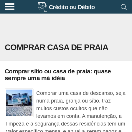
Crédito ou Débito
A
p
o
s
COMPRAR CASA DE PRAIA
e
n
t
Comprar sítio ou casa de praia: quase
a
sempre uma má idéia
d
o
Comprar uma casa de descanso, seja
r
numa praia, granja ou sítio, traz
muitos custos ocultos que não
i
levamos em conta. A manutenção, a
a
limpeza e a segurança dessas residências tem um
B
valor específico mensal e anual a serem pagos e