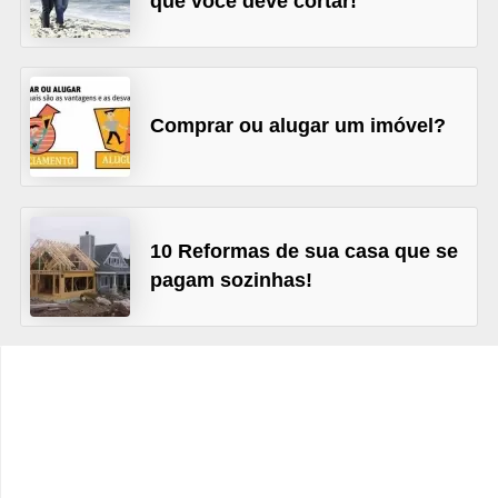
que você deve cortar!
C
â
m
b
Comprar ou alugar um imóvel?
i
o
C
10 Reformas de sua casa que se
a
pagam sozinhas!
r
t
ã
o
d
e
c