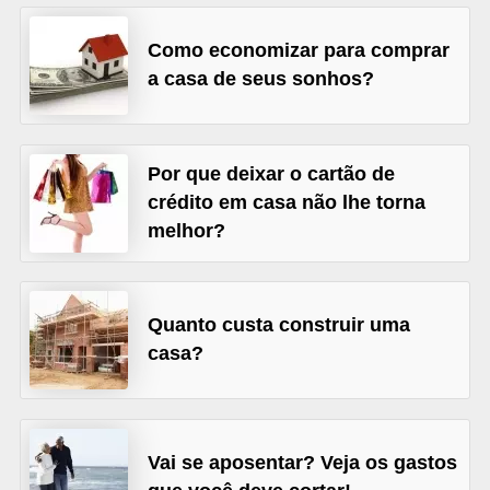
õ
Como economizar para comprar
e
a casa de seus sonhos?
s
f
i
Por que deixar o cartão de
n
crédito em casa não lhe torna
a
melhor?
n
c
e
Quanto custa construir uma
casa?
i
r
a
s
Vai se aposentar? Veja os gastos