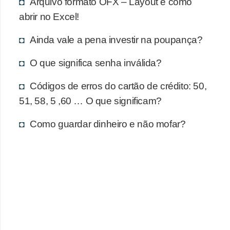
d
Arquivo formato OFX – Layout e como
abrir no Excel!
u
c
Ainda vale a pena investir na poupança?
a
O que significa senha inválida?
ç
ã
Códigos de erros do cartão de crédito: 50,
o
51, 58, 5 ,60 … O que significam?
f
Como guardar dinheiro e não mofar?
i
n
a
n
c
e
i