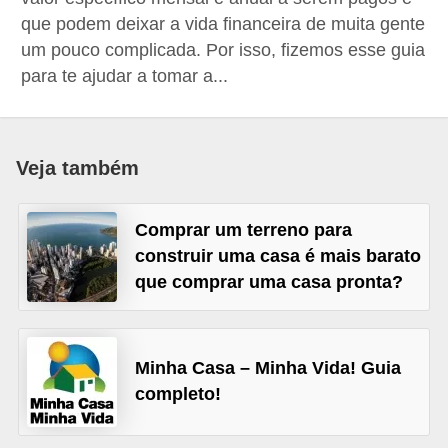
a
que podem deixar a vida financeira de muita gente
um pouco complicada. Por isso, fizemos esse guia
n
para te ajudar a tomar a...
c
o
s
Veja também
e
i
Comprar um terreno para
n
construir uma casa é mais barato
s
que comprar uma casa pronta?
t
i
t
Minha Casa – Minha Vida! Guia
u
completo!
i
ç