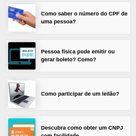
õ
Como saber o número do CPF de
e
uma pessoa?
s
f
i
Pessoa física pode emitir ou
n
gerar boleto? Como?
a
n
c
e
Como participar de um leilão?
i
r
a
s
Descubra como obter um CNPJ
com facilidade