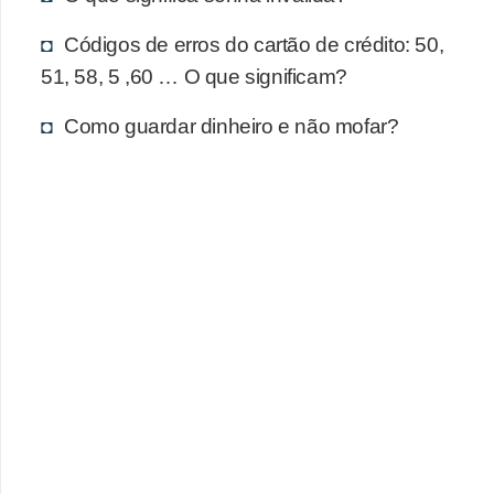
d
u
Códigos de erros do cartão de crédito: 50,
c
51, 58, 5 ,60 … O que significam?
a
Como guardar dinheiro e não mofar?
ç
ã
o
f
i
n
a
n
c
e
i