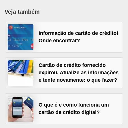
a
Veja também
n
c
o
Informação de cartão de crédito!
Onde encontrar?
s
e
i
Cartão de crédito fornecido
n
expirou. Atualize as informações
s
e tente novamente: o que fazer?
t
i
t
O que é e como funciona um
u
cartão de crédito digital?
i
ç