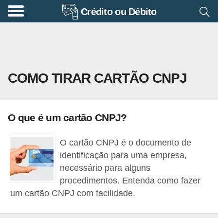
Crédito ou Débito
A
p
o
s
COMO TIRAR CARTÃO CNPJ
e
n
t
O que é um cartão CNPJ?
a
d
O cartão CNPJ é o documento de
o
identificação para uma empresa,
r
necessário para alguns
procedimentos. Entenda como fazer
i
um cartão CNPJ com facilidade.
a
B