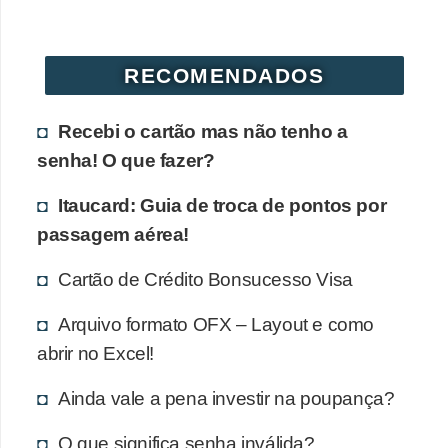
r
é
RECOMENDADOS
d
i
Recebi o cartão mas não tenho a
t
senha! O que fazer?
o
e
Itaucard: Guia de troca de pontos por
d
passagem aérea!
é
Cartão de Crédito Bonsucesso Visa
b
i
Arquivo formato OFX – Layout e como
t
abrir no Excel!
o
Ainda vale a pena investir na poupança?
E
O que significa senha inválida?