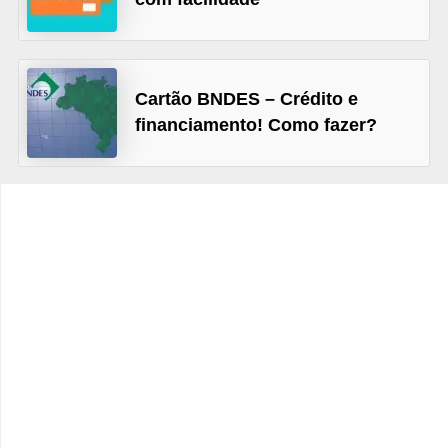
C
â
m
b
Cartão BNDES – Crédito e
financiamento! Como fazer?
i
o
C
a
r
t
ã
o
d
e
c