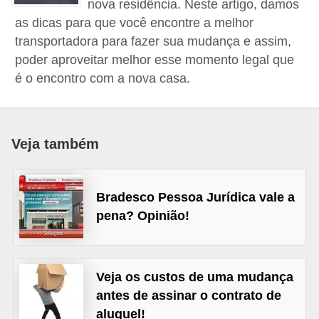
nova residência. Neste artigo, damos
a
as dicas para que você encontre a melhor
n
transportadora para fazer sua mudança e assim,
c
poder aproveitar melhor esse momento legal que
é o encontro com a nova casa.
o
s
e
Veja também
i
n
s
Bradesco Pessoa Jurídica vale a
t
pena? Opinião!
i
t
u
Veja os custos de uma mudança
i
antes de assinar o contrato de
aluguel!
ç