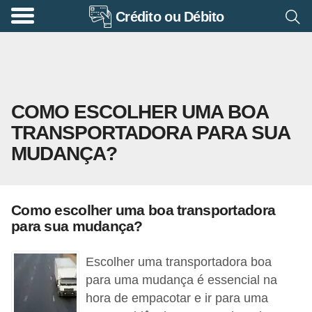
Crédito ou Débito
A
p
o
s
COMO ESCOLHER UMA BOA
e
TRANSPORTADORA PARA SUA
n
MUDANÇA?
t
a
d
Como escolher uma boa transportadora
o
para sua mudança?
r
i
Escolher uma transportadora boa
a
para uma mudança é essencial na
hora de empacotar e ir para uma
B