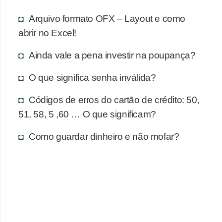
d
u
Arquivo formato OFX – Layout e como
c
abrir no Excel!
a
Ainda vale a pena investir na poupança?
ç
ã
O que significa senha inválida?
o
Códigos de erros do cartão de crédito: 50,
f
51, 58, 5 ,60 … O que significam?
i
n
Como guardar dinheiro e não mofar?
a
n
c
e
i