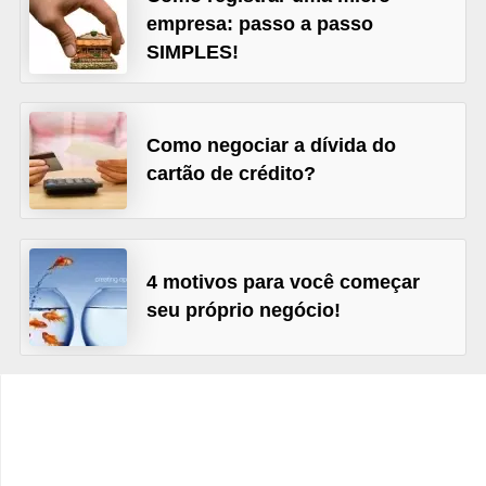
C
empresa: passo a passo
â
SIMPLES!
m
b
i
Como negociar a dívida do
o
cartão de crédito?
C
a
r
4 motivos para você começar
seu próprio negócio!
t
ã
o
d
e
c