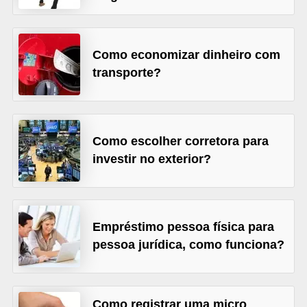
õ
e
Como economizar dinheiro com
s
transporte?
f
i
n
Como escolher corretora para
a
investir no exterior?
n
c
e
i
Empréstimo pessoa física para
r
pessoa jurídica, como funciona?
a
s
Como registrar uma micro