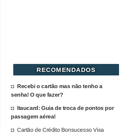
r
é
d
i
t
o
e
d
RECOMENDADOS
é
b
Recebi o cartão mas não tenho a
i
senha! O que fazer?
t
Itaucard: Guia de troca de pontos por
o
passagem aérea!
E
Cartão de Crédito Bonsucesso Visa