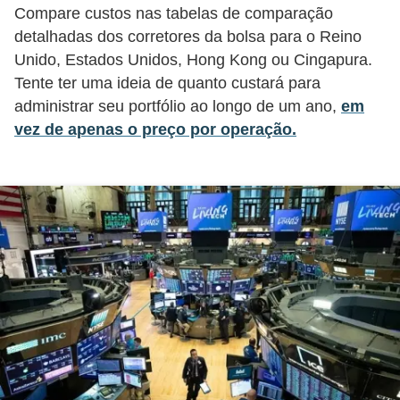
Compare custos nas tabelas de comparação
r
detalhadas dos corretores da bolsa para o Reino
é
Unido, Estados Unidos, Hong Kong ou Cingapura.
d
Tente ter uma ideia de quanto custará para
i
administrar seu portfólio ao longo de um ano,
em
t
vez de apenas o preço por operação.
o
e
d
é
b
i
t
o
E