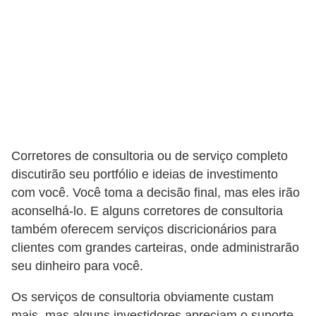
r
a
E
m
p
r
é
Corretores de consultoria ou de serviço completo
s
discutirão seu portfólio e ideias de investimento
t
com você. Você toma a decisão final, mas eles irão
i
aconselhá-lo. E alguns corretores de consultoria
m
também oferecem serviços discricionários para
o
clientes com grandes carteiras, onde administrarão
s
seu dinheiro para você.
e
Os serviços de consultoria obviamente custam
f
mais, mas alguns investidores apreciam o suporte