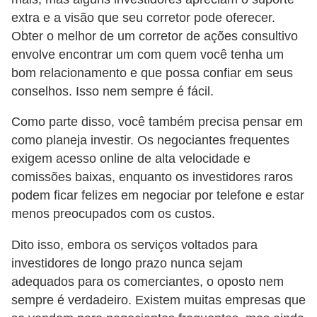
i
extra e a visão que seu corretor pode oferecer.
n
Obter o melhor de um corretor de ações consultivo
a
envolve encontrar um com quem você tenha um
bom relacionamento e que possa confiar em seus
n
conselhos. Isso nem sempre é fácil.
c
i
Como parte disso, você também precisa pensar em
a
como planeja investir. Os negociantes frequentes
exigem acesso online de alta velocidade e
m
comissões baixas, enquanto os investidores raros
e
podem ficar felizes em negociar por telefone e estar
n
menos preocupados com os custos.
t
o
Dito isso, embora os serviços voltados para
investidores de longo prazo nunca sejam
s
adequados para os comerciantes, o oposto nem
F
sempre é verdadeiro. Existem muitas empresas que
o