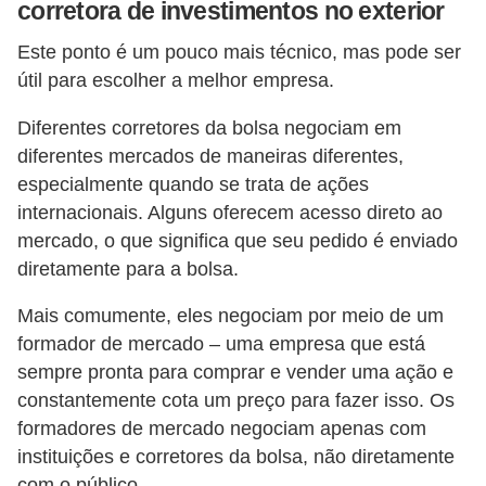
o
corretora de investimentos no exterior
I
Este ponto é um pouco mais técnico, mas pode ser
m
útil para escolher a melhor empresa.
p
Diferentes corretores da bolsa negociam em
o
diferentes mercados de maneiras diferentes,
s
especialmente quando se trata de ações
t
internacionais. Alguns oferecem acesso direto ao
o
mercado, o que significa que seu pedido é enviado
diretamente para a bolsa.
d
e
Mais comumente, eles negociam por meio de um
r
formador de mercado – uma empresa que está
e
sempre pronta para comprar e vender uma ação e
constantemente cota um preço para fazer isso. Os
n
formadores de mercado negociam apenas com
d
instituições e corretores da bolsa, não diretamente
a
com o público.