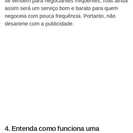
se vendem para negociantes frequentes, mas ainda
r
assim será um serviço bom e barato para quem
negoceia com pouca frequência. Portanto, não
m
desanime com a publicidade.
a
s
d
e
p
a
g
a
m
e
n
t
4. Entenda como funciona uma