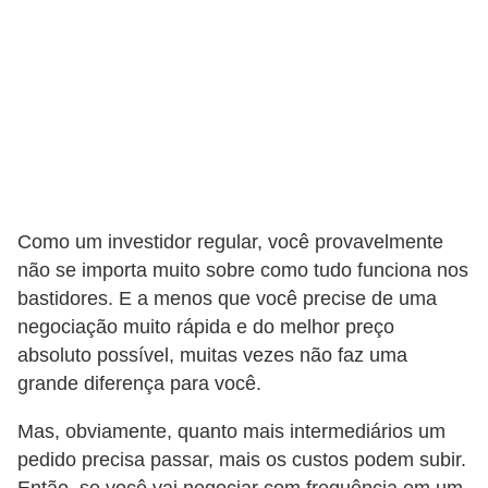
a
n
ç
a
P
r
o
Como um investidor regular, você provavelmente
g
não se importa muito sobre como tudo funciona nos
r
bastidores. E a menos que você precise de uma
a
negociação muito rápida e do melhor preço
m
absoluto possível, muitas vezes não faz uma
a
grande diferença para você.
s
Mas, obviamente, quanto mais intermediários um
d
pedido precisa passar, mais os custos podem subir.
e
Então, se você vai negociar com frequência em um