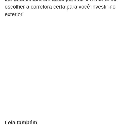
escolher a corretora certa para você investir no
a
exterior.
n
c
o
s
e
i
n
s
t
i
t
u
i
Leia também
ç