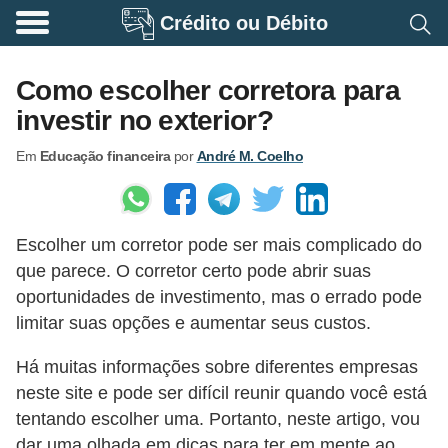
Crédito ou Débito
A
p
Como escolher corretora para
o
investir no exterior?
s
Em
Educação financeira
por
André M. Coelho
e
n
t
Escolher um corretor pode ser mais complicado do
a
que parece. O corretor certo pode abrir suas
d
oportunidades de investimento, mas o errado pode
o
limitar suas opções e aumentar seus custos.
r
Há muitas informações sobre diferentes empresas
i
neste site e pode ser difícil reunir quando você está
a
tentando escolher uma. Portanto, neste artigo, vou
B
dar uma olhada em dicas para ter em mente ao