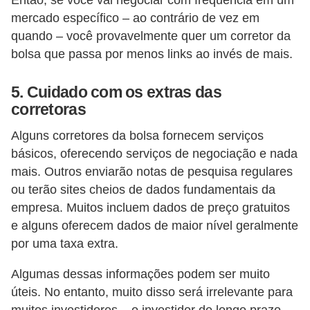
r
mercado específico – ao contrário de vez em
e
quando – você provavelmente quer um corretor da
c
bolsa que passa por menos links ao invés de mais.
o
5. Cuidado com os extras das
m
corretoras
p
e
Alguns corretores da bolsa fornecem serviços
básicos, oferecendo serviços de negociação e nada
n
mais. Outros enviarão notas de pesquisa regulares
s
ou terão sites cheios de dados fundamentais da
a
empresa. Muitos incluem dados de preço gratuitos
e alguns oferecem dados de maior nível geralmente
por uma taxa extra.
Algumas dessas informações podem ser muito
úteis. No entanto, muito disso será irrelevante para