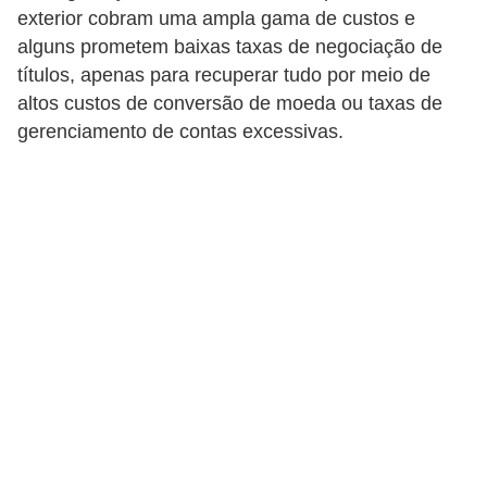
C
exterior cobram uma ampla gama de custos e
â
alguns prometem baixas taxas de negociação de
m
títulos, apenas para recuperar tudo por meio de
altos custos de conversão de moeda ou taxas de
b
gerenciamento de contas excessivas.
i
o
C
a
r
t
ã
o
d
e
c