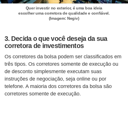
d
Quer investir no exterior, é uma boa ideia
u
escolher uma corretora de qualidade e confiável.
c
(Imagem: Negiv)
a
ç
3. Decida o que você deseja da sua
ã
corretora de investimentos
o
Os corretores da bolsa podem ser classificados em
f
três tipos. Os corretores somente de execução ou
i
de desconto simplesmente executam suas
n
instruções de negociação, seja online ou por
a
telefone. A maioria dos corretores da bolsa são
corretores somente de execução.
n
c
e
i