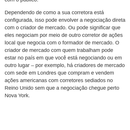
N
Dependendo de como a sua corretora está
e
configurada, isso pode envolver a negociação direta
g
com o criador de mercado. Ou pode significar que
o
eles negociam por meio de outro corretor de ações
c
local que negocia com o formador de mercado. O
i
criador de mercado com quem trabalham pode
estar no país em que você está negociando ou em
a
outro lugar – por exemplo, há criadores de mercado
ç
com sede em Londres que compram e vendem
ã
ações americanas com corretores sediados no
o
Reino Unido sem que a negociação chegue perto
Nova York.
P
o
u
p