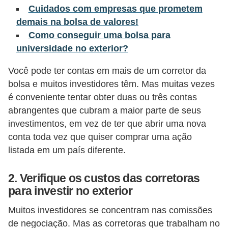
Cuidados com empresas que prometem
õ
demais na bolsa de valores!
e
Como conseguir uma bolsa para
s
universidade no exterior?
f
Você pode ter contas em mais de um corretor da
i
bolsa e muitos investidores têm. Mas muitas vezes
n
é conveniente tentar obter duas ou três contas
a
abrangentes que cubram a maior parte de seus
n
investimentos, em vez de ter que abrir uma nova
c
conta toda vez que quiser comprar uma ação
listada em um país diferente.
e
i
2. Verifique os custos das corretoras
r
para investir no exterior
a
Muitos investidores se concentram nas comissões
s
de negociação. Mas as corretoras que trabalham no