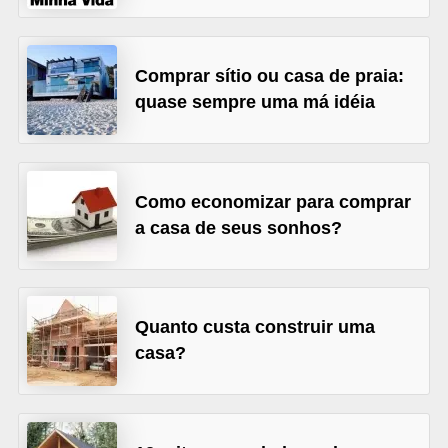
õ
e
Comprar sítio ou casa de praia:
s
quase sempre uma má idéia
f
i
n
Como economizar para comprar
a
a casa de seus sonhos?
n
c
e
i
Quanto custa construir uma
casa?
r
a
s