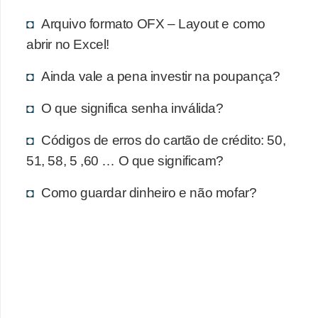
d
u
Arquivo formato OFX – Layout e como
abrir no Excel!
c
a
Ainda vale a pena investir na poupança?
ç
O que significa senha inválida?
ã
o
Códigos de erros do cartão de crédito: 50,
f
51, 58, 5 ,60 … O que significam?
i
Como guardar dinheiro e não mofar?
n
a
n
c
e
i