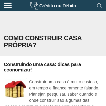
Crédito ou Débito
A
p
o
s
COMO CONSTRUIR CASA
e
PRÓPRIA?
n
t
a
Construindo uma casa: dicas para
d
economizar!
o
r
Construir uma casa é muito custoso,
i
em tempo e financeiramente falando.
Planejar, pesquisar, saber quando e
a
onde construir são algumas das
B