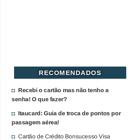
r
é
d
i
t
o
e
d
RECOMENDADOS
é
Recebi o cartão mas não tenho a
b
senha! O que fazer?
i
t
Itaucard: Guia de troca de pontos por
o
passagem aérea!
E
Cartão de Crédito Bonsucesso Visa