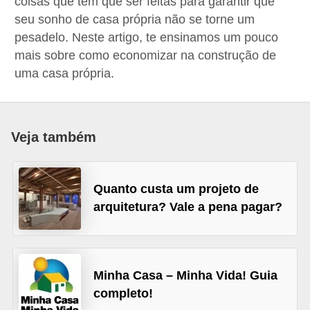
coisas que tem que ser feitas para garantir que
a
seu sonho de casa própria não se torne um
n
pesadelo. Neste artigo, te ensinamos um pouco
mais sobre como economizar na construção de
c
uma casa própria.
o
s
e
Veja também
i
n
s
Quanto custa um projeto de
t
arquitetura? Vale a pena pagar?
i
t
u
Minha Casa – Minha Vida! Guia
i
completo!
ç