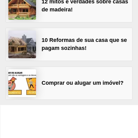
12 mitos e verdades sobre casas
C
de madeira!
â
m
b
i
10 Reformas de sua casa que se
pagam sozinhas!
o
C
a
r
Comprar ou alugar um imóvel?
t
ã
o
d
e
c