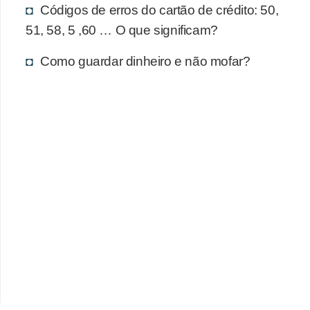
d
Códigos de erros do cartão de crédito: 50,
u
51, 58, 5 ,60 … O que significam?
c
Como guardar dinheiro e não mofar?
a
ç
ã
o
f
i
n
a
n
c
e
i