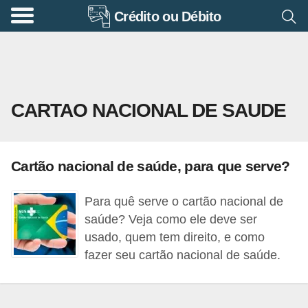
Crédito ou Débito
A
p
o
s
CARTAO NACIONAL DE SAUDE
e
n
t
Cartão nacional de saúde, para que serve?
a
d
Para quê serve o cartão nacional de
o
saúde? Veja como ele deve ser
r
usado, quem tem direito, e como
fazer seu cartão nacional de saúde.
i
a
B