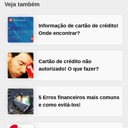
Veja também
a
n
c
Informação de cartão de crédito!
o
Onde encontrar?
s
e
i
Cartão de crédito não
n
autorizado! O que fazer?
s
t
i
5 Erros financeiros mais comuns
t
e como evitá-los!
u
i
ç