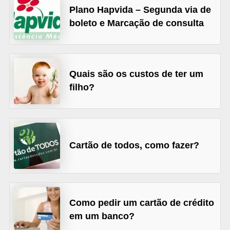
Plano Hapvida – Segunda via de
õ
boleto e Marcação de consulta
e
s
f
Quais são os custos de ter um
i
filho?
n
a
n
c
Cartão de todos, como fazer?
e
i
r
a
Como pedir um cartão de crédito
s
em um banco?