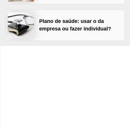
C
â
m
Plano de saúde: usar o da
b
empresa ou fazer individual?
i
o
C
a
r
t
ã
o
d
e
c