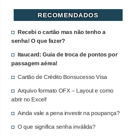
r
RECOMENDADOS
é
d
Recebi o cartão mas não tenho a
i
senha! O que fazer?
t
o
Itaucard: Guia de troca de pontos por
e
passagem aérea!
d
Cartão de Crédito Bonsucesso Visa
é
b
Arquivo formato OFX – Layout e como
i
abrir no Excel!
t
Ainda vale a pena investir na poupança?
o
O que significa senha inválida?
E