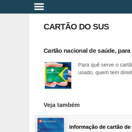
A
p
CARTÃO DO SUS
o
s
e
Cartão nacional de saúde, para
n
Para quê serve o cart
t
usado, quem tem direit
a
d
o
r
Veja também
i
a
Informação de cartão de
B