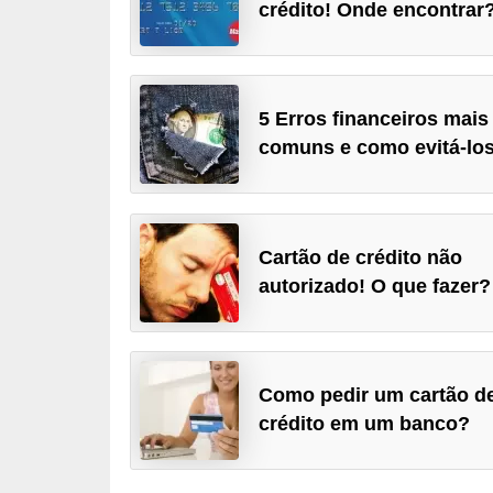
crédito! Onde encontrar
a
n
c
5 Erros financeiros mais
o
comuns e como evitá-los
s
e
i
n
Cartão de crédito não
autorizado! O que fazer?
s
t
i
t
Como pedir um cartão d
u
crédito em um banco?
i
ç