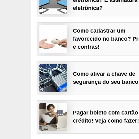
a
eletrônica?
n
c
Como cadastrar um
o
favorecido no banco? P
s
e contras!
e
i
n
Como ativar a chave de
s
segurança do seu banco
t
i
t
Pagar boleto com cartão
u
crédito! Veja como fazer
i
ç