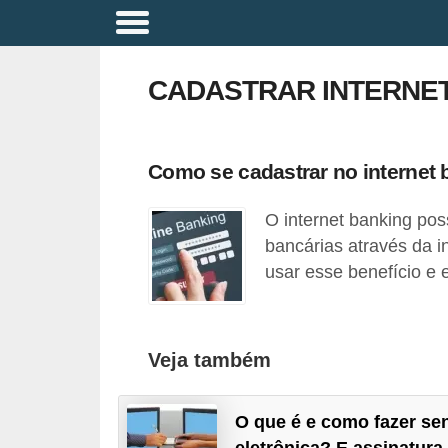
A
p
CADASTRAR INTERNE
o
s
e
Como se cadastrar no internet
n
O internet banking poss
t
bancárias através da i
a
usar esse benefício e e
d
o
r
Veja também
i
a
O que é e como fazer se
B
eletrônica? E assinatura