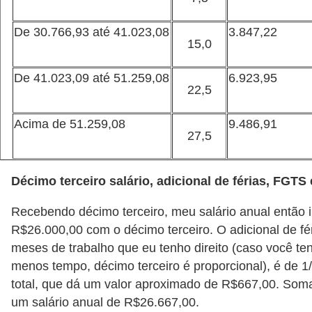
r
e
De 30.766,93 até 41.023,08
3.847,22
15,0
c
o
De 41.023,09 até 51.259,08
6.923,95
22,5
m
p
Acima de 51.259,08
9.486,91
27,5
e
n
s
Décimo terceiro salário, adicional de férias, FGTS
a
Recebendo décimo terceiro, meu salário anual então i
R$26.000,00 com o décimo terceiro. O adicional de fé
meses de trabalho que eu tenho direito (caso você te
menos tempo, décimo terceiro é proporcional), é de 1
total, que dá um valor aproximado de R$667,00. Som
um salário anual de R$26.667,00.