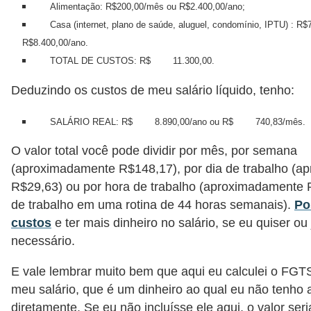
Alimentação: R$200,00/mês ou R$2.400,00/ano;
Casa (internet, plano de saúde, aluguel, condomínio, IPTU) : R
R$8.400,00/ano.
TOTAL DE CUSTOS: R$
11.300,00.
Deduzindo os custos de meu salário líquido, tenho:
SALÁRIO REAL: R$
8.890,00/ano ou R$
740,83/mês.
O valor total você pode dividir por mês, por semana
(aproximadamente R$148,17), por dia de trabalho (
R$29,63) ou por hora de trabalho (aproximadamente 
de trabalho em uma rotina de 44 horas semanais).
Po
custos
e ter mais dinheiro no salário, se eu quiser ou 
necessário.
E vale lembrar muito bem que aqui eu calculei o FGT
meu salário, que é um dinheiro ao qual eu não tenho
diretamente. Se eu não incluísse ele aqui, o valor ser