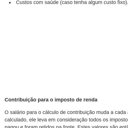
Custos com saúde (caso tenha algum custo fixo)
N
e
g
o
c
i
a
ç
ã
o
P
Contribuição para o imposto de renda
o
u
O salário para o cálculo de contribuição muda a cada 
calculado, ele leva em consideração todos os imposto
p
pagou e foram retidos na fonte. Estes valores são en