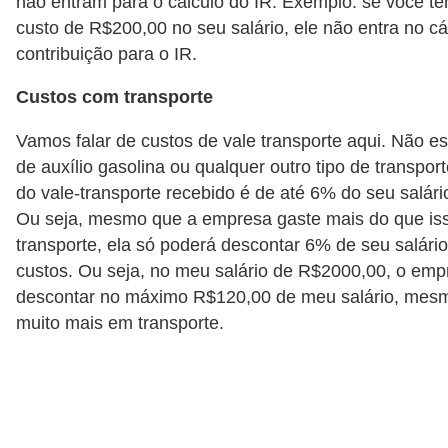
não entram para o cálculo do IR. Exemplo: se você t
r
custo de R$200,00 no seu salário, ele não entra no cá
é
contribuição para o IR.
d
Custos com transporte
i
t
Vamos falar de custos de vale transporte aqui. Não e
de auxílio gasolina ou qualquer outro tipo de transpor
o
do vale-transporte recebido é de até 6% do seu salári
e
Ou seja, mesmo que a empresa gaste mais do que iss
d
transporte, ela só poderá descontar 6% de seu salário
é
custos. Ou seja, no meu salário de R$2000,00, o em
b
descontar no máximo R$120,00 de meu salário, mes
i
muito mais em transporte.
t
o
E