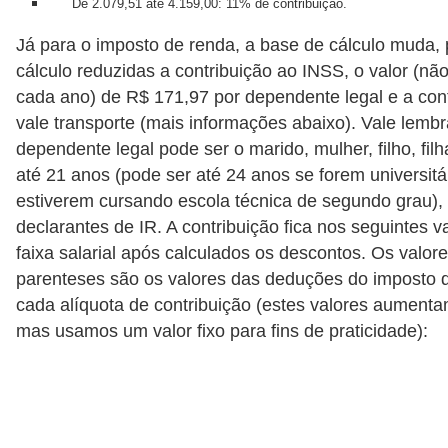
De 2.079,51 até 4.159,00: 11% de contribuição.
õ
Já para o imposto de renda, a base de cálculo muda, 
e
cálculo reduzidas a contribuição ao INSS, o valor (não
s
cada ano) de R$ 171,97 por dependente legal e a cont
f
vale transporte (mais informações abaixo). Vale lemb
i
dependente legal pode ser o marido, mulher, filho, fil
até 21 anos (pode ser até 24 anos se forem universitá
n
estiverem cursando escola técnica de segundo grau),
a
declarantes de IR. A contribuição fica nos seguintes v
n
faixa salarial após calculados os descontos. Os valore
c
parenteses são os valores das deduções do imposto 
e
cada alíquota de contribuição (estes valores aumenta
i
mas usamos um valor fixo para fins de praticidade):
r
a
s