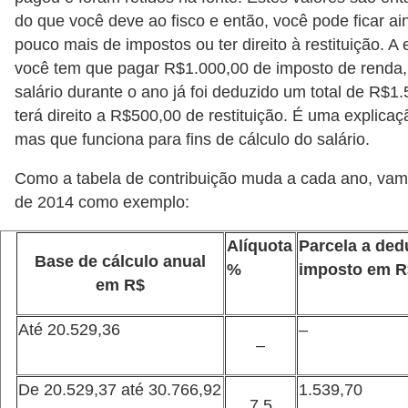
a
do que você deve ao fisco e então, você pode ficar 
n
pouco mais de impostos ou ter direito à restituição. A
ç
você tem que pagar R$1.000,00 de imposto de renda
a
salário durante o ano já foi deduzido um total de R$1
terá direito a R$500,00 de restituição. É uma explica
P
mas que funciona para fins de cálculo do salário.
r
o
Como a tabela de contribuição muda a cada ano, vam
de 2014 como exemplo:
g
r
Alíquota
Parcela a ded
a
Base de cálculo anual
%
imposto em R
em R$
m
a
Até 20.529,36
–
s
–
d
De 20.529,37 até 30.766,92
1.539,70
e
7,5