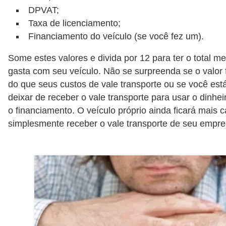
r
DPVAT;
a
Taxa de licenciamento;
Financiamento do veículo (se você fez um).
E
m
Some estes valores e divida por 12 para ter o total m
p
gasta com seu veículo. Não se surpreenda se o valor 
r
do que seus custos de vale transporte ou se você es
deixar de receber o vale transporte para usar o dinhei
é
o financiamento. O veículo próprio ainda ficará mais 
s
simplesmente receber o vale transporte de seu empre
t
i
m
o
s
e
f