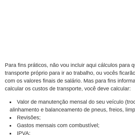
d
u
c
a
ç
ã
o
f
Para fins práticos, não vou incluir aqui cálculos para
i
transporte próprio para ir ao trabalho, ou vocês ficarão
com os valores finais de salário. Mas para fins informa
n
calcular os custos de transporte, você deve calcular:
a
n
Valor de manutenção mensal do seu veículo (troc
c
alinhamento e balanceamento de pneus, freios, limp
Revisões;
e
Gastos mensais com combustível;
i
IPVA;