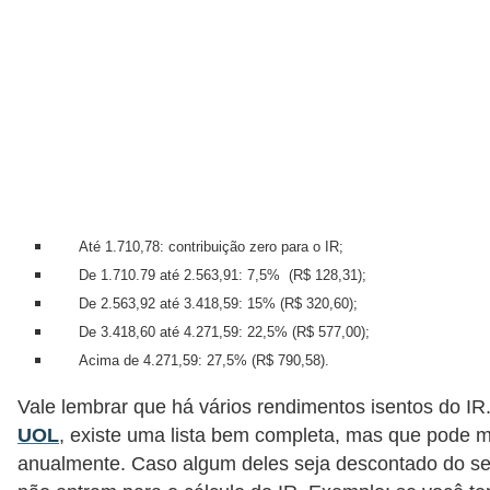
C
â
m
b
i
o
C
a
Até 1.710,78: contribuição zero para o IR;
De 1.710.79 até 2.563,91: 7,5% (R$ 128,31);
r
De 2.563,92 até 3.418,59: 15% (R$ 320,60);
t
De 3.418,60 até 4.271,59: 22,5% (R$ 577,00);
ã
Acima de 4.271,59: 27,5% (R$ 790,58).
o
Vale lembrar que há vários rendimentos isentos do IR
d
UOL
, existe uma lista bem completa, mas que pode 
e
anualmente. Caso algum deles seja descontado do seu
c