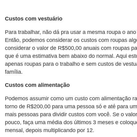
r
m
Custos com vestuário
a
Para trabalhar, não dá pra usar a mesma roupa o ano 
s
Então, podemos considerar os custos com roupas alg
d
considerar o valor de R$500,00 anuais com roupas par
e
que é uma estimativa bem abaixo do normal. Aqui est
p
apenas roupas para o trabalho e sem custos de vestu
família.
a
g
Custos com alimentação
a
Podemos assumir como um custo com alimentação ra
m
torno de R$200,00 para uma pessoa só e até para uma
e
mais pessoas para dividir custos com você. Se o valo
n
pouco, faça uma média dos últimos 3 meses e coloqu
t
mensal, depois multiplicando por 12.