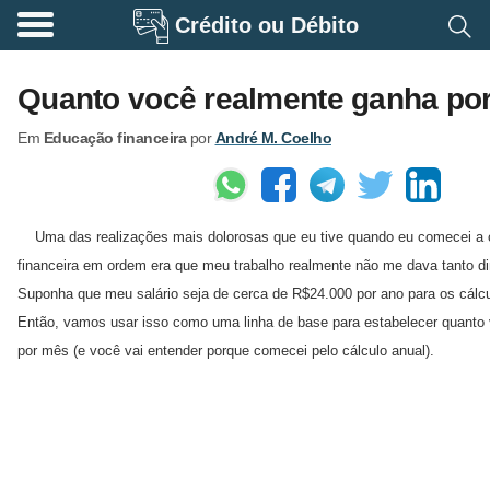
Crédito ou Débito
A
p
Quanto você realmente ganha po
o
Em
Educação financeira
por
André M. Coelho
s
e
n
Uma das realizações mais dolorosas que eu tive quando eu comecei a 
t
financeira em ordem era que meu trabalho realmente não me dava tanto di
a
Suponha que meu salário seja de cerca de R$24.000 por ano para os cálcul
d
Então, vamos usar isso como uma linha de base para estabelecer quanto
o
por mês (e você vai entender porque comecei pelo cálculo anual).
r
i
a
B