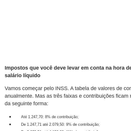
a
n
c
o
s
e
i
Impostos que você deve levar em conta na hora de
n
salário líquido
s
t
Vamos começar pelo INSS. A tabela de valores de co
i
anualmente. Mas as três faixas e contribuições fica
t
da seguinte forma:
u
Até 1.247,70: 8% de contribuição;
i
De 1.247,71 até 2.079,50: 9% de contribuição;
ç