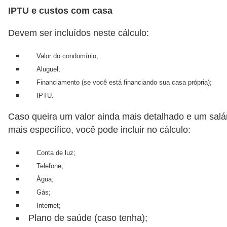
o
IPTU e custos com casa
I
Devem ser incluídos neste cálculo:
m
p
Valor do condomínio;
o
Aluguel;
s
Financiamento (se você está financiando sua casa própria);
t
IPTU.
o
Caso queira um valor ainda mais detalhado e um salá
d
mais específico, você pode incluir no cálculo:
e
Conta de luz;
r
Telefone;
e
Água;
n
Gás;
d
Internet;
a
Plano de saúde (caso tenha);