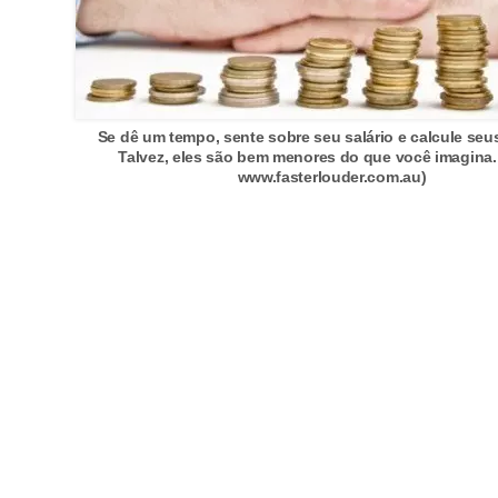
i
n
a
n
Se dê um tempo, sente sobre seu salário e calcule se
c
Talvez, eles são bem menores do que você imagina.
www.fasterlouder.com.au)
i
a
m
e
n
t
o
s
F
o