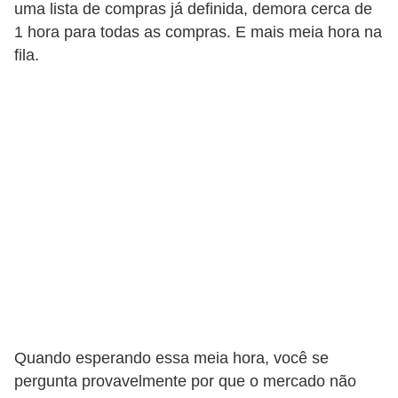
a
uma lista de compras já definida, demora cerca de
n
1 hora para todas as compras. E mais meia hora na
fila.
ç
a
P
r
o
g
r
a
m
a
s
Quando esperando essa meia hora, você se
d
pergunta provavelmente por que o mercado não
e