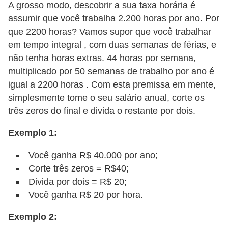
A grosso modo, descobrir a sua taxa horária é
õ
assumir que você trabalha 2.200 horas por ano. Por
e
que 2200 horas? Vamos supor que você trabalhar
s
em tempo integral , com duas semanas de férias, e
não tenha horas extras. 44 horas por semana,
f
multiplicado por 50 semanas de trabalho por ano é
i
igual a 2200 horas . Com esta premissa em mente,
n
simplesmente tome o seu salário anual, corte os
a
três zeros do final e divida o restante por dois.
n
Exemplo 1:
c
e
Você ganha R$ 40.000 por ano;
i
Corte três zeros = R$40;
r
Divida por dois = R$ 20;
Você ganha R$ 20 por hora.
a
s
Exemplo 2: