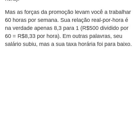
r
Mas as forças da promoção levam você a trabalhar
m
60 horas por semana. Sua relação real-por-hora é
a
na verdade apenas 8,3 para 1 (R$500 dividido por
60 = R$8,33 por hora). Em outras palavras, seu
s
salário subiu, mas a sua taxa horária foi para baixo.
d
e
p
a
g
a
m
e
n
t