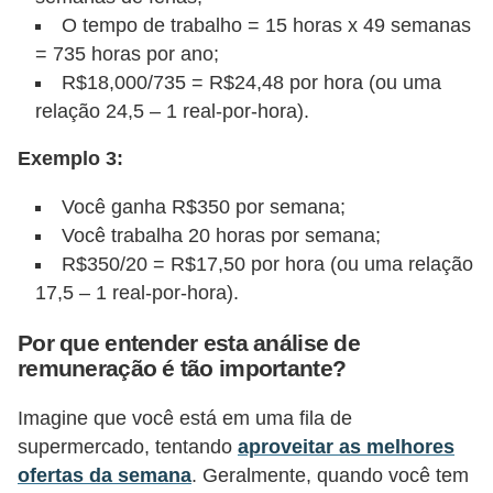
N
O tempo de trabalho = 15 horas x 49 semanas
= 735 horas por ano;
e
R$18,000/735 = R$24,48 por hora (ou uma
g
relação 24,5 – 1 real-por-hora).
o
c
Exemplo 3:
i
Você ganha R$350 por semana;
a
Você trabalha 20 horas por semana;
ç
R$350/20 = R$17,50 por hora (ou uma relação
ã
17,5 – 1 real-por-hora).
o
Por que entender esta análise de
P
remuneração é tão importante?
o
Imagine que você está em uma fila de
u
supermercado, tentando
aproveitar as melhores
p
ofertas da semana
. Geralmente, quando você tem