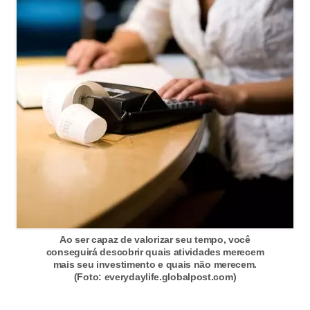
d
u
c
a
ç
ã
o
f
i
n
a
n
Ao ser capaz de valorizar seu tempo, você
c
conseguirá descobrir quais atividades merecem
mais seu investimento e quais não merecem.
e
(Foto: everydaylife.globalpost.com)
i