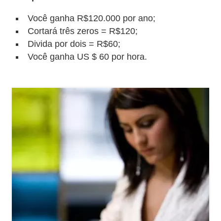
r
Você ganha R$120.000 por ano;
é
Cortará três zeros = R$120;
d
Divida por dois = R$60;
i
Você ganha US $ 60 por hora.
t
o
e
d
é
b
i
t
o
E