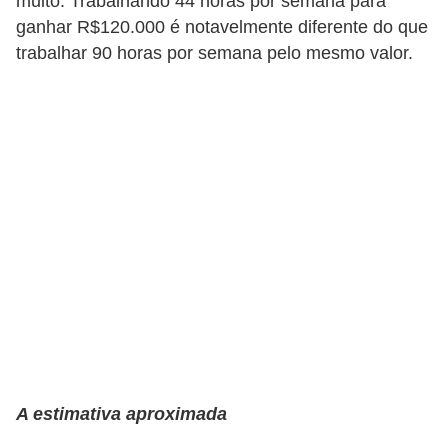
muito. Trabalhando 44 horas por semana para
a
ganhar R$120.000 é notavelmente diferente do que
trabalhar 90 horas por semana pelo mesmo valor.
n
c
o
s
e
i
n
s
t
i
t
u
i
A estimativa aproximada
ç