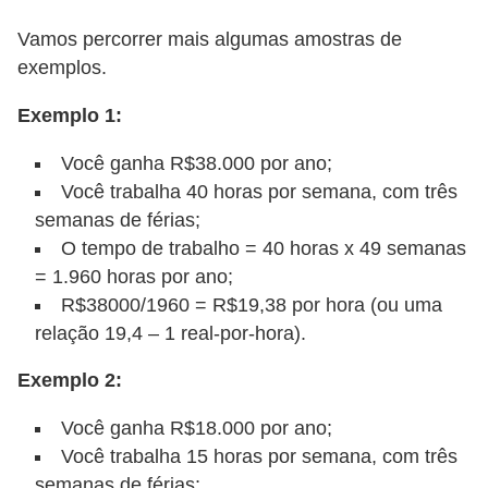
o
Vamos percorrer mais algumas amostras de
I
exemplos.
m
p
Exemplo 1:
o
Você ganha R$38.000 por ano;
s
Você trabalha 40 horas por semana, com três
t
semanas de férias;
o
O tempo de trabalho = 40 horas x 49 semanas
d
= 1.960 horas por ano;
e
R$38000/1960 = R$19,38 por hora (ou uma
relação 19,4 – 1 real-por-hora).
r
e
Exemplo 2:
n
Você ganha R$18.000 por ano;
d
Você trabalha 15 horas por semana, com três
a
semanas de férias;