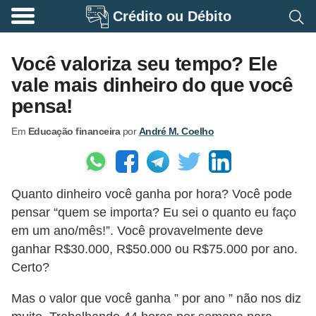
Crédito ou Débito
A
p
Você valoriza seu tempo? Ele
o
vale mais dinheiro do que você
s
pensa!
e
Em
Educação financeira
por
André M. Coelho
n
t
a
Quanto dinheiro você ganha por hora? Você pode
d
pensar “quem se importa? Eu sei o quanto eu faço
o
em um ano/mês!”. Você provavelmente deve
r
ganhar R$30.000, R$50.000 ou R$75.000 por ano.
i
Certo?
a
Mas o valor que você ganha ” por ano ” não nos diz
B