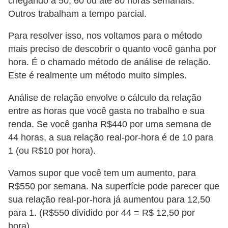
chegando a 50, 60 ou até 80 horas semanais.
i
Outros trabalham a tempo parcial.
n
Para resolver isso, nos voltamos para o método
a
mais preciso de descobrir o quanto você ganha por
n
hora. É o chamado método de análise de relação.
c
Este é realmente um método muito simples.
i
Análise de relação envolve o cálculo da relação
a
entre as horas que você gasta no trabalho e sua
m
renda. Se você ganha R$440 por uma semana de
e
44 horas, a sua relação real-por-hora é de 10 para
n
1 (ou R$10 por hora).
t
Vamos supor que você tem um aumento, para
o
R$550 por semana. Na superfície pode parecer que
s
sua relação real-por-hora já aumentou para 12,50
F
para 1. (R$550 dividido por 44 = R$ 12,50 por
hora).
o