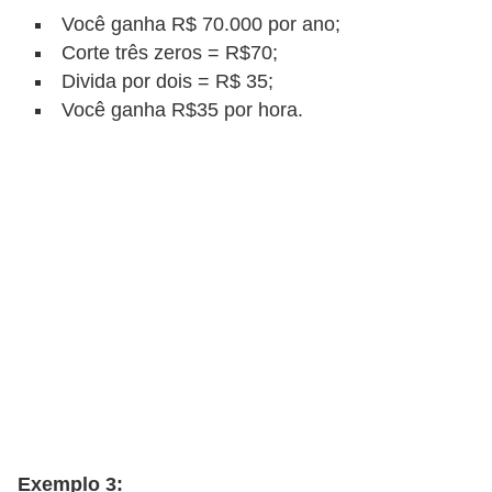
C
Você ganha R$ 70.000 por ano;
â
Corte três zeros = R$70;
m
Divida por dois = R$ 35;
b
Você ganha R$35 por hora.
i
o
C
a
r
t
ã
o
d
e
c
Exemplo 3: